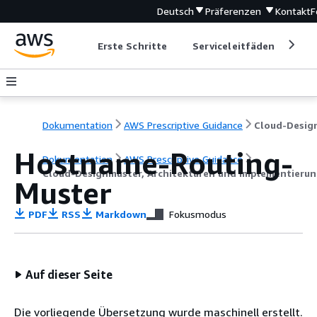
Deutsch
Präferenzen
Kontakt
F
Erste Schritte
Serviceleitfäden
Ent
Dokumentation
AWS Prescriptive Guidance
Hostname-Routing-
Dokumentation
AWS Prescriptive Guidance
Cloud-Designmuster, Architekturen und Implementieru
Muster
PDF
RSS
Markdown
Fokusmodus
Auf dieser Seite
Die vorliegende Übersetzung wurde maschinell erstellt.