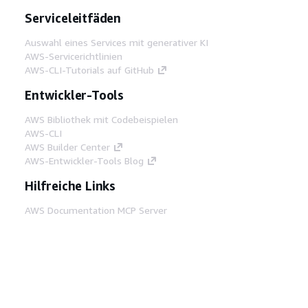
Serviceleitfäden
Auswahl eines Services mit generativer KI
AWS-Servicerichtlinien
AWS-CLI-Tutorials auf GitHub
Entwickler-Tools
AWS Bibliothek mit Codebeispielen
AWS-CLI
AWS Builder Center
AWS-Entwickler-Tools Blog
Hilfreiche Links
AWS Documentation MCP Server
herunterladen
Melden Sie sich bei der AWS-Konsole an
AWS re:Post
Datenschutz
Nutzungsbedingungen für die
Website
Cookie-Einstellungen
© 2026,