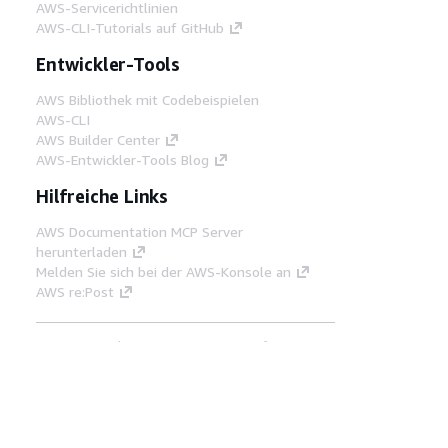
AWS-Servicerichtlinien
AWS-CLI-Tutorials auf GitHub
Entwickler-Tools
AWS Bibliothek mit Codebeispielen
AWS-CLI
AWS Builder Center
AWS-Entwickler-Tools Blog
Hilfreiche Links
AWS Documentation MCP Server
herunterladen
Melden Sie sich bei der AWS-Konsole an
AWS re:Post
Datenschutz
Nutzungsbedingungen für die
Website
Cookie-Einstellungen
© 2026,
Amazon Web Services, Inc. oder
Tochtergesellschaften. Alle Rechte vorbehalten.
Deutsch