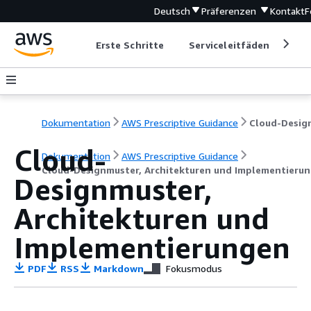
Deutsch
Präferenzen
Kontakt
F
Erste Schritte
Serviceleitfäden
Ent
Dokumentation
AWS Prescriptive Guidance
Cloud-
Dokumentation
AWS Prescriptive Guidance
Cloud-Designmuster, Architekturen und Implementieru
Designmuster,
Architekturen und
Implementierungen
PDF
RSS
Markdown
Fokusmodus