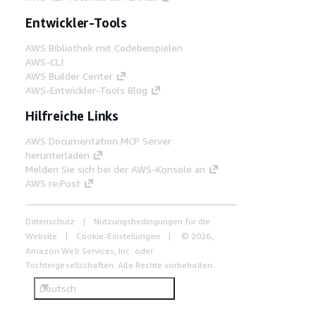
Entwickler-Tools
AWS Bibliothek mit Codebeispielen
AWS-CLI
AWS Builder Center
AWS-Entwickler-Tools Blog
Hilfreiche Links
AWS Documentation MCP Server
herunterladen
Melden Sie sich bei der AWS-Konsole an
AWS re:Post
Datenschutz
Nutzungsbedingungen für die
Website
Cookie-Einstellungen
© 2026,
Amazon Web Services, Inc. oder
Tochtergesellschaften. Alle Rechte vorbehalten.
Deutsch