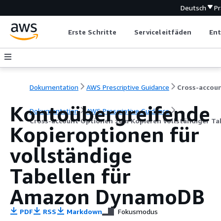
Deutsch
P
Erste Schritte
Serviceleitfäden
Ent
Dokumentation
AWS Prescriptive Guidance
Kontoübergreifende
Dokumentation
AWS Prescriptive Guidance
Cross-account Optionen zum Kopieren vollständiger T
Kopieroptionen für
vollständige
Tabellen für
Amazon DynamoDB
PDF
RSS
Markdown
Fokusmodus