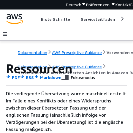
Deutsch
Präferenzen
Kontakt
F
Erste Schritte
Serviceleitfäden
Ent
Dokumentation
AWS Prescriptive Guidance
Ressourcen
Dokumentation
AWS Prescriptive Guidance
Verwenden von materialisierten Ansichten in Amazon R
PDF
RSS
Markdown
Fokusmodus
Die vorliegende Übersetzung wurde maschinell erstellt.
Im Falle eines Konflikts oder eines Widerspruchs
zwischen dieser übersetzten Fassung und der
englischen Fassung (einschließlich infolge von
Verzögerungen bei der Übersetzung) ist die englische
Fassung maßgeblich.