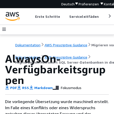
Deutsch
Präferenzen
Konta
Erste Schritte
Serviceleitfäden
Ent
Dokumentation
AWS Prescriptive Guidance
AlwaysOn-
Dokumentation
AWS Prescriptive Guidance
Migrieren von Microsoft SQL Server-Datenbanken in di
Verfügbarkeitsgrup
pen
PDF
RSS
Markdown
Fokusmodus
Die vorliegende Übersetzung wurde maschinell erstellt.
Im Falle eines Konflikts oder eines Widerspruchs
zwischen dieser übersetzten Fassung und der