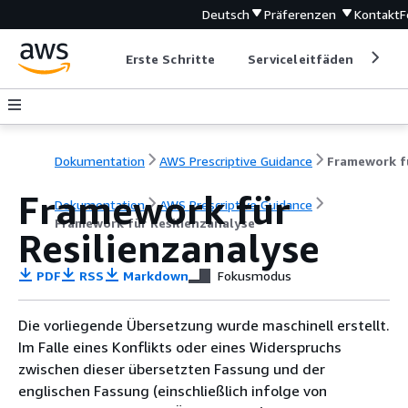
Deutsch
Präferenzen
Kontakt
F
Erste Schritte
Serviceleitfäden
Ent
Dokumentation
AWS Prescriptive Guidance
Framework für
Dokumentation
AWS Prescriptive Guidance
Framework für Resilienzanalyse
Resilienzanalyse
PDF
RSS
Markdown
Fokusmodus
Die vorliegende Übersetzung wurde maschinell erstellt.
Im Falle eines Konflikts oder eines Widerspruchs
zwischen dieser übersetzten Fassung und der
englischen Fassung (einschließlich infolge von