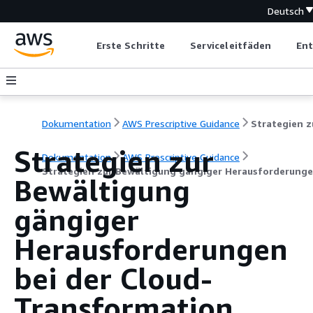
Deutsch
Erste Schritte
Serviceleitfäden
Ent
Dokumentation
AWS Prescriptive Guidance
Strategien zur
Dokumentation
AWS Prescriptive Guidance
Strategien zur Bewältigung gängiger Herausforderunge
Bewältigung
gängiger
Herausforderungen
bei der Cloud-
Transformation