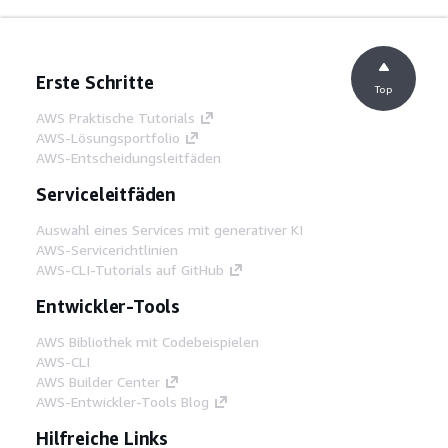
Erste Schritte
Top
AWS Praktische Tutorials
AWS-Lösungsportfolio
AWS-Entscheidungsleitfäden
Serviceleitfäden
Auswahl eines Services mit generativer KI
AWS-Servicerichtlinien
AWS-CLI-Tutorials auf GitHub
Entwickler-Tools
AWS Bibliothek mit Codebeispielen
AWS-CLI
AWS Builder Center
AWS-Entwickler-Tools Blog
Hilfreiche Links