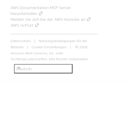
AWS Documentation MCP Server
herunterladen
Melden Sie sich bei der AWS-Konsole an
AWS re:Post
Datenschutz
Nutzungsbedingungen für die
Website
Cookie-Einstellungen
© 2026,
Amazon Web Services, Inc. oder
Tochtergesellschaften. Alle Rechte vorbehalten.
Deutsch