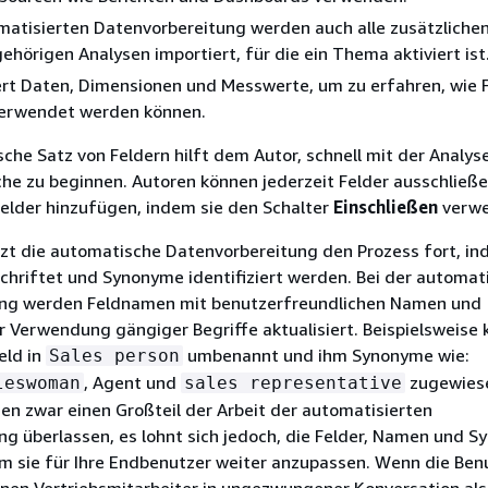
matisierten Datenvorbereitung werden auch alle zusätzlichen
gehörigen Analysen importiert, für die ein Thema aktiviert ist
iert Daten, Dimensionen und Messwerte, um zu erfahren, wie F
erwendet werden können.
che Satz von Feldern hilft dem Autor, schnell mit der Analys
che zu beginnen. Autoren können jederzeit Felder ausschließe
elder hinzufügen, indem sie den Schalter
Einschließen
verwe
tzt die automatische Datenvorbereitung den Prozess fort, in
hriftet und Synonyme identifiziert werden. Bei der automat
ng werden Feldnamen mit benutzerfreundlichen Namen und
Verwendung gängiger Begriffe aktualisiert. Beispielsweise 
eld in
umbenannt und ihm Synonyme wie:
Sales person
, Agent und
zugewies
leswoman
sales representative
en zwar einen Großteil der Arbeit der automatisierten
g überlassen, es lohnt sich jedoch, die Felder, Namen und 
m sie für Ihre Endbenutzer weiter anzupassen. Wenn die Ben