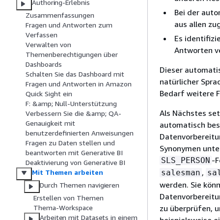
Authoring-Erlebnis
Bei der auto
Zusammenfassungen
aus allen zu
Fragen und Antworten zum
Verfassen
Es identifiz
Verwalten von
Antworten v
Themenberechtigungen über
Dashboards
Dieser automatis
Schalten Sie das Dashboard mit
natürlicher Spra
Fragen und Antworten in Amazon
Bedarf weitere F
Quick Sight ein
F: &amp; Null-Unterstützung
Als Nächstes se
Verbessern Sie die &amp; QA-
Genauigkeit mit
automatisch besc
benutzerdefinierten Anweisungen
Datenvorbereitu
Fragen zu Daten stellen und
Synonymen unter 
beantworten mit Generative BI
-F
SLS_PERSON
Deaktivierung von Generative BI
,
salesman
sa
Mit Themen arbeiten
werden. Sie könn
Durch Themen navigieren
Datenvorbereitun
Erstellen von Themen
zu überprüfen, u
Thema-Workspace
Arbeiten mit Datasets in einem