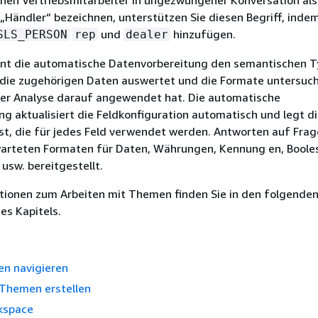
inen Vertriebsmitarbeiter in ungezwungener Konversation als
 „Händler“ bezeichnen, unterstützen Sie diesen Begriff, inde
und
hinzufügen.
SLS_PERSON
rep
dealer
ennt die automatische Datenvorbereitung den semantischen T
 die zugehörigen Daten auswertet und die Formate untersuch
er Analyse darauf angewendet hat. Die automatische
g aktualisiert die Feldkonfiguration automatisch und legt d
est, die für jedes Feld verwendet werden. Antworten auf Fra
warteten Formaten für Daten, Währungen, Kennung en, Boole
usw. bereitgestellt.
tionen zum Arbeiten mit Themen finden Sie in den folgende
es Kapitels.
n navigieren
-Themen erstellen
kspace