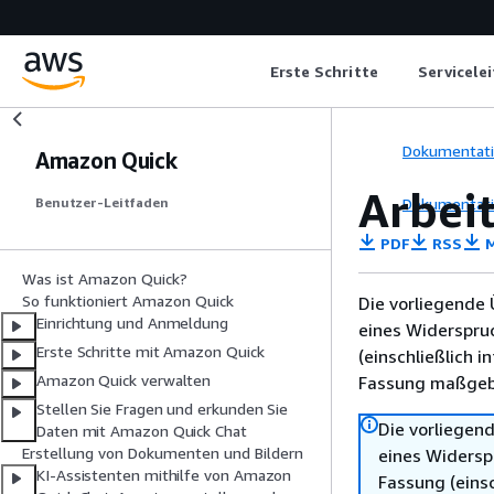
Erste Schritte
Servicele
Dokumentat
Amazon Quick
Arbei
Dokumentat
Benutzer-Leitfaden
PDF
RSS
M
Was ist Amazon Quick?
So funktioniert Amazon Quick
Die vorliegende 
Einrichtung und Anmeldung
eines Widerspru
Erste Schritte mit Amazon Quick
(einschließlich 
Amazon Quick verwalten
Fassung maßgebl
Stellen Sie Fragen und erkunden Sie
Die vorliegend
Daten mit Amazon Quick Chat
Erstellung von Dokumenten und Bildern
eines Widersp
KI-Assistenten mithilfe von Amazon
Fassung (einsc