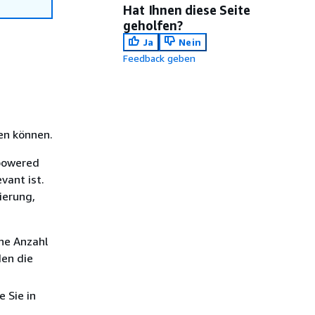
Hat Ihnen diese Seite
geholfen?
Ja
Nein
Feedback geben
en können.
-powered
vant ist.
ierung,
ne Anzahl
den die
 Sie in