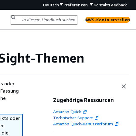
Deutsch
Präferenzen
Kontakt
Feedback
AWS-Konto erstellen
 Sight-Themen
ts oder
 Fassung
che
Zugehörige Ressourcen
Amazon Quick
ikts oder
Technischer Support
Amazon Quick-Benutzerforum
en
 die