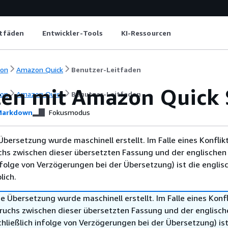
itfäden
Entwickler-Tools
KI-Ressourcen
ion
Amazon Quick
Benutzer-Leitfaden
ten mit Amazon Quick
ion
Amazon Quick
Benutzer-Leitfaden
arkdown
Fokusmodus
Übersetzung wurde maschinell erstellt. Im Falle eines Konflik
chs zwischen dieser übersetzten Fassung und der englischen
infolge von Verzögerungen bei der Übersetzung) ist die englis
ich.
e Übersetzung wurde maschinell erstellt. Im Falle eines Konfl
ruchs zwischen dieser übersetzten Fassung und der englisch
hließlich infolge von Verzögerungen bei der Übersetzung) ist