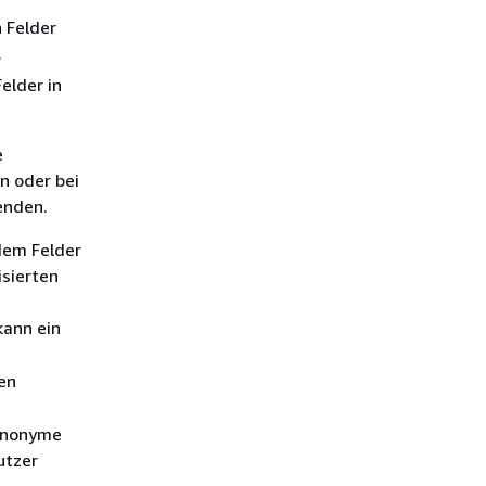
 Felder
.
elder in
e
n oder bei
nden.
dem Felder
isierten
kann ein
en
Synonyme
utzer