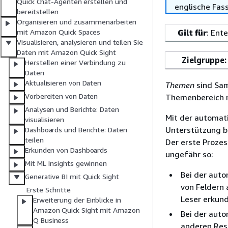
Quick Chat-Agenten erstellen und
englische Fas
bereitstellen
Organisieren und zusammenarbeiten
Gilt für
: Ent
mit Amazon Quick Spaces
Visualisieren, analysieren und teilen Sie
Daten mit Amazon Quick Sight
Zielgruppe:
Herstellen einer Verbindung zu
Daten
Aktualisieren von Daten
Themen
sind Sam
Vorbereiten von Daten
Themenbereich r
Analysen und Berichte: Daten
Mit der automat
visualisieren
Unterstützung be
Dashboards und Berichte: Daten
teilen
Der erste Prozes
Erkunden von Dashboards
ungefähr so:
Mit ML Insights gewinnen
Bei der auto
Generative BI mit Quick Sight
von Feldern 
Erste Schritte
Leser erkun
Erweiterung der Einblicke in
Amazon Quick Sight mit Amazon
Bei der auto
Q Business
anderen Res