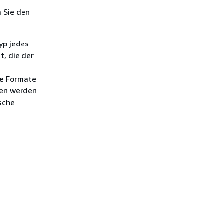
m Sie den
yp jedes
t, die der
ie Formate
gen werden
sche
n