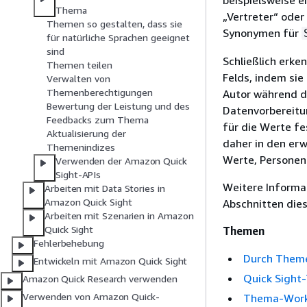
beispielsweise e
Thema
„Vertreter“ oder
Themen so gestalten, dass sie
Synonymen für
für natürliche Sprachen geeignet
sind
Schließlich erk
Themen teilen
Felds, indem sie
Verwalten von
Themenberechtigungen
Autor während d
Bewertung der Leistung und des
Datenvorbereitun
Feedbacks zum Thema
für die Werte f
Aktualisierung der
daher in den er
Themenindizes
Werte, Personen 
Verwenden der Amazon Quick
Sight-APIs
Weitere Informa
Arbeiten mit Data Stories in
Amazon Quick Sight
Abschnitten dies
Arbeiten mit Szenarien in Amazon
Quick Sight
Themen
Fehlerbehebung
Durch Theme
Entwickeln mit Amazon Quick Sight
Quick Sight
Amazon Quick Research verwenden
Verwenden von Amazon Quick-
Thema-Wor