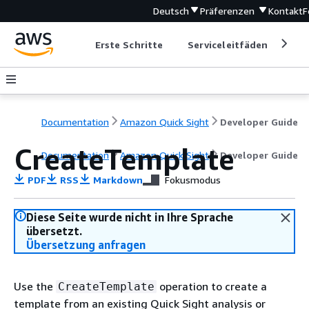
Deutsch
Präferenzen
Kontakt
F
Erste Schritte
Serviceleitfäden
Ent
Documentation
Amazon Quick Sight
Developer Guide
CreateTemplate
Documentation
Amazon Quick Sight
Developer Guide
PDF
RSS
Markdown
Fokusmodus
Diese Seite wurde nicht in Ihre Sprache
übersetzt.
Übersetzung anfragen
Use the
operation to create a
CreateTemplate
template from an existing Quick Sight analysis or