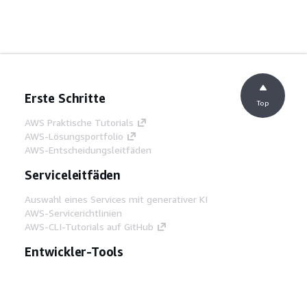
Erste Schritte
Top
AWS Praktische Tutorials
AWS-Lösungsportfolio
AWS-Entscheidungsleitfäden
Serviceleitfäden
Auswahl eines Services mit generativer KI
AWS-Servicerichtlinien
AWS-CLI-Tutorials auf GitHub
Entwickler-Tools
AWS Bibliothek mit Codebeispielen
AWS-CLI
AWS Builder Center