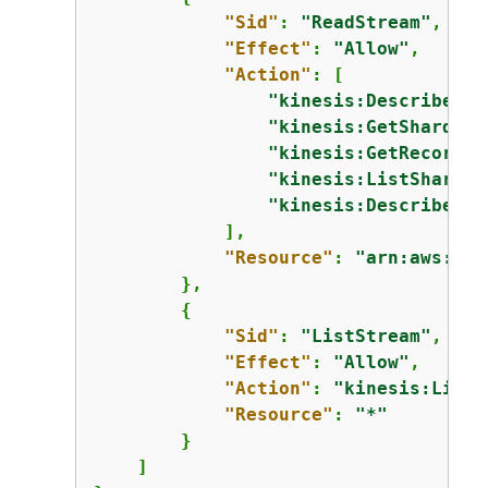
"Sid"
: 
"ReadStream"
,

"Effect"
: 
"Allow"
,

"Action"
: [

"kinesis:DescribeStr
"kinesis:GetShardIte
"kinesis:GetRecords"
"kinesis:ListShards"
"kinesis:DescribeStr
            ],

"Resource"
: 
"arn:aws:kin
        },

{
"Sid"
: 
"ListStream"
,

"Effect"
: 
"Allow"
,

"Action"
: 
"kinesis:ListS
"Resource"
: 
"*"
        }

    ]
