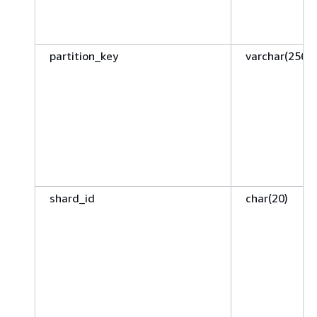
partition_key
varchar(256)
shard_id
char(20)