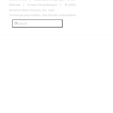
Website
Cookie-Einstellungen
© 2026,
Amazon Web Services, Inc. oder
Tochtergesellschaften. Alle Rechte vorbehalten.
Deutsch