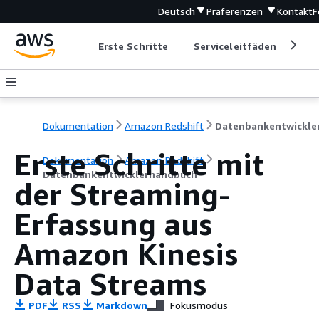
Deutsch
Präferenzen
Kontakt
F
Erste Schritte
Serviceleitfäden
Ent
Dokumentation
Amazon Redshift
Erste Schritte mit
Dokumentation
Amazon Redshift
Datenbankentwicklerhandbuch
der Streaming-
Erfassung aus
Amazon Kinesis
Data Streams
PDF
RSS
Markdown
Fokusmodus