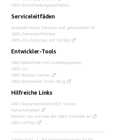
AWS-Entscheidungsleitfäden
Serviceleitfäden
Auswahl eines Services mit generativer KI
AWS-Servicerichtlinien
AWS-CLI-Tutorials auf GitHub
Entwickler-Tools
AWS Bibliothek mit Codebeispielen
AWS-CLI
AWS Builder Center
AWS-Entwickler-Tools Blog
Hilfreiche Links
AWS Documentation MCP Server
herunterladen
Melden Sie sich bei der AWS-Konsole an
AWS re:Post
Datenschutz
Nutzungsbedingungen für die