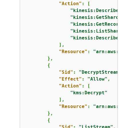
"Action"
: [

"kinesis:DescribeStr
"kinesis:GetShardIte
"kinesis:GetRecords"
"kinesis:ListShards"
"kinesis:DescribeStr
            ],

"Resource"
: 
"arn:aws:kin
        },

{
"Sid"
: 
"DecryptStream"
,

"Effect"
: 
"Allow"
,

"Action"
: [

"kms:Decrypt"
            ],

"Resource"
: 
"arn:aws:kms
        },

{
"Sid"
: 
"ListStream"
,
