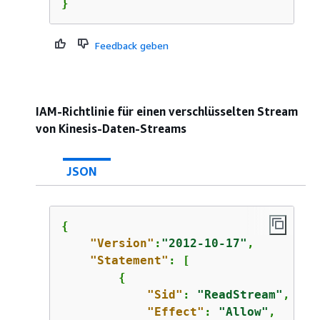
}
Feedback geben
IAM-Richtlinie für einen verschlüsselten Stream
von Kinesis-Daten-Streams
JSON
{
"Version"
:
"2012-10-17"
,

"Statement"
: [

{
"Sid"
: 
"ReadStream"
,

"Effect"
: 
"Allow"
,
