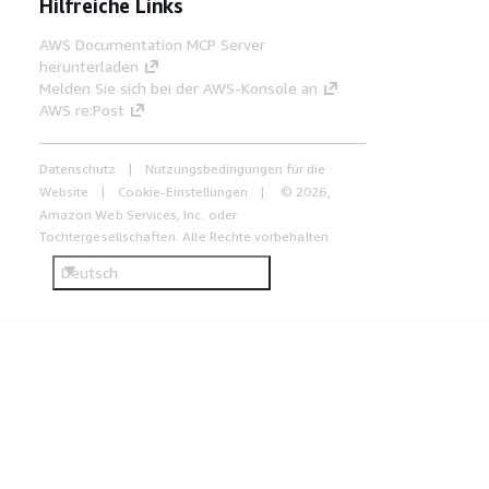
Hilfreiche Links
AWS Documentation MCP Server
herunterladen
Melden Sie sich bei der AWS-Konsole an
AWS re:Post
Datenschutz
Nutzungsbedingungen für die
Website
Cookie-Einstellungen
© 2026,
Amazon Web Services, Inc. oder
Tochtergesellschaften. Alle Rechte vorbehalten.
Deutsch