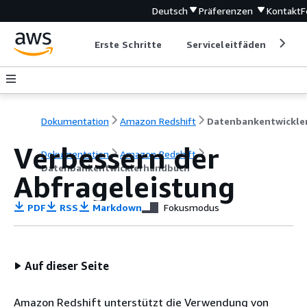
Deutsch
Präferenzen
Kontakt
F
Erste Schritte
Serviceleitfäden
Ent
Dokumentation
Amazon Redshift
Verbessern der
Dokumentation
Amazon Redshift
Datenbankentwicklerhandbuch
Abfrageleistung
PDF
RSS
Markdown
Fokusmodus
Auf dieser Seite
Amazon Redshift unterstützt die Verwendung von