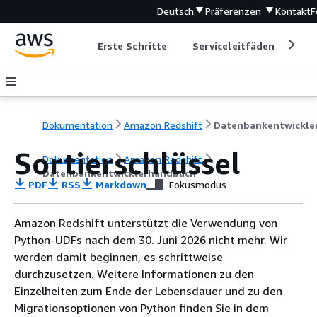
Deutsch
Präferenzen
Kontakt
F
Erste Schritte
Serviceleitfäden
Ent
Dokumentation
Amazon Redshift
Sortierschlüssel
Dokumentation
Amazon Redshift
Datenbankentwicklerhandbuch
PDF
RSS
Markdown
Fokusmodus
Amazon Redshift unterstützt die Verwendung von
Python-UDFs nach dem 30. Juni 2026 nicht mehr. Wir
werden damit beginnen, es schrittweise
durchzusetzen. Weitere Informationen zu den
Einzelheiten zum Ende der Lebensdauer und zu den
Migrationsoptionen von Python finden Sie in dem