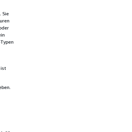
 Sie
uren
oder
in
-Typen
ist
eben.