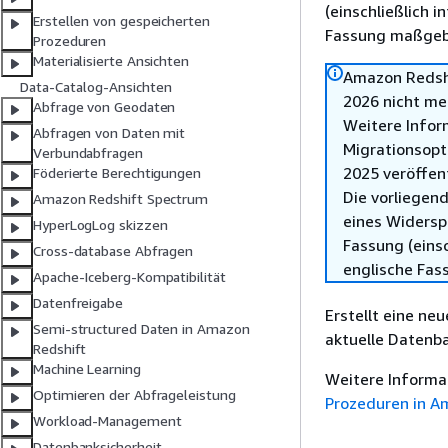
(einschließlich 
Erstellen von gespeicherten
Fassung maßgebl
Prozeduren
Materialisierte Ansichten
Amazon Redshi
Data-Catalog-Ansichten
2026 nicht me
Abfrage von Geodaten
Weitere Infor
Abfragen von Daten mit
Migrationsopt
Verbundabfragen
2025 veröffen
Föderierte Berechtigungen
Die vorliegend
Amazon Redshift Spectrum
eines Widersp
HyperLogLog skizzen
Fassung (einsc
Cross-database Abfragen
englische Fas
Apache-Iceberg-Kompatibilität
Datenfreigabe
Erstellt eine ne
Semi-structured Daten in Amazon
aktuelle Datenb
Redshift
Machine Learning
Weitere Informat
Optimieren der Abfrageleistung
Prozeduren in A
Workload-Management
Datenbanksicherheit