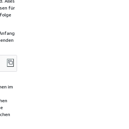
. Alles
sen für
folge
 Anfang
genden
nen im
chen
ie
ichen