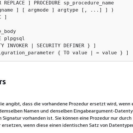
R REPLACE ] PROCEDURE sp_procedure_name  

gname ] [ argmode ] argtype [, ...] ] )

 ]

_body

 plpgsql

TY INVOKER | SECURITY DEFINER } ]

iguration_parameter 
{
rs
die angibt, dass die vorhandene Prozedur ersetzt wird, wenn 
 demselben Namen und denselben Eingabeargument-Datent
n Signatur vorhanden ist. Sie können eine Prozedur nur durch 
 ersetzen, wenn diese einen identischen Satz von Datentype