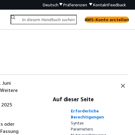
Deutsch
Präferenzen
Kontakt
Feedback
AWS-Konto erstellen
 Juni
 Weitere
Auf dieser Seite
i 2025
Erforderliche
Berechtigungen
Syntax
ts oder
Parameters
 Fassung
Nutzungshinweise