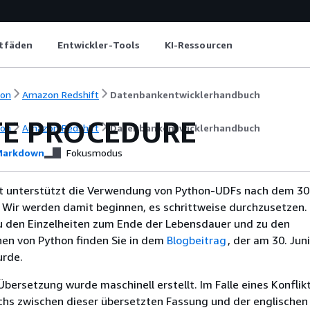
itfäden
Entwickler-Tools
KI-Ressourcen
ion
Amazon Redshift
Datenbankentwicklerhandbuch
TE PROCEDURE
ion
Amazon Redshift
Datenbankentwicklerhandbuch
arkdown
Fokusmodus
 unterstützt die Verwendung von Python-UDFs nach dem 30.
 Wir werden damit beginnen, es schrittweise durchzusetzen.
u den Einzelheiten zum Ende der Lebensdauer und zu den
nen von Python finden Sie in dem
Blogbeitrag
, der am 30. Jun
urde.
Übersetzung wurde maschinell erstellt. Im Falle eines Konflik
chs zwischen dieser übersetzten Fassung und der englischen