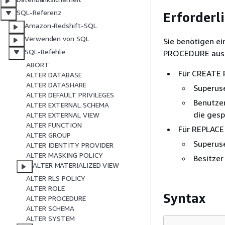
SQL-Referenz
Erforderl
Amazon-Redshift-SQL
Verwenden von SQL
Sie benötigen e
SQL-Befehle
PROCEDURE ausf
ABORT
Für CREATE
ALTER DATABASE
ALTER DATASHARE
Superus
ALTER DEFAULT PRIVILEGES
Benutze
ALTER EXTERNAL SCHEMA
die gesp
ALTER EXTERNAL VIEW
ALTER FUNCTION
Für REPLAC
ALTER GROUP
Superus
ALTER IDENTITY PROVIDER
ALTER MASKING POLICY
Besitzer
ALTER MATERIALIZED VIEW
ALTER RLS POLICY
ALTER ROLE
Syntax
ALTER PROCEDURE
ALTER SCHEMA
ALTER SYSTEM