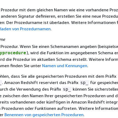
 Prozedur mit dem gleichen Namen wie eine vorhandene Proz
 anderen Signatur definieren, erstellen Sie eine neue Prozedu
n: Der Prozedurname ist überladen. Weitere Informationen 
laden von Prozedurnamen
.
ame
 Prozedur. Wenn Sie einen Schemanamen angeben (beispiels
), wird die Funktion im angegebenen Schema ers
yprocedure
ird die Prozedur im aktuellen Schema erstellt. Weitere Infor
amen finden Sie unter
Namen und Kennungen
.
hlen, dass Sie alle gespeicherten Prozeduren mit dem Präfix
. Amazon Redshift reserviert das Präfix
für gespeiche
_
sp_
urch die Verwendung des Präfix
können Sie sicherstelle
sp_
te zwischen den Namen Ihrer gespeicherten Prozeduren und 
eits vorhandenen oder künftigen in Amazon Redshift integr
 Prozeduren oder Funktionen auftreten. Weitere Informatio
ter
Benennen von gespeicherten Prozeduren
.