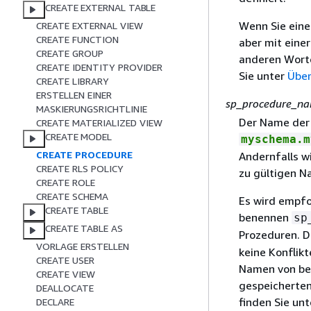
CREATE EXTERNAL TABLE
Wenn Sie eine
CREATE EXTERNAL VIEW
CREATE FUNCTION
aber mit einer
CREATE GROUP
anderen Worte
CREATE IDENTITY PROVIDER
Sie unter
Über
CREATE LIBRARY
ERSTELLEN EINER
sp_procedure_n
MASKIERUNGSRICHTLINIE
Der Name der
CREATE MATERIALIZED VIEW
CREATE MODEL
myschema.m
CREATE PROCEDURE
Andernfalls w
CREATE RLS POLICY
zu gültigen N
CREATE ROLE
CREATE SCHEMA
Es wird empfo
CREATE TABLE
benennen
sp
CREATE TABLE AS
Prozeduren. D
VORLAGE ERSTELLEN
keine Konflik
CREATE USER
Namen von ber
CREATE VIEW
gespeicherten
DEALLOCATE
finden Sie un
DECLARE