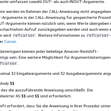
ente
umfassen sowohl OUT- als auch INOUT-Argumente.
e werden im Rahmen der CALL-Anweisung nicht angegeben.
-Argumente in der CALL-Anweisung für gespeicherte Prozed
UT-Argumente können nützlich sein, wenn Werte übergeben 
schachtelten Aufruf zurückgegeben werden und auch wenn e
n wird
. Weitere Informationen zu
refcursor
refcursor
ter
Cursor
.
datentypen können jeder beliebige Amazon-Redshift-
typ sein. Eine weitere Möglichkeit für Argumentdatentypen 
.
fcursor
aximal 32 Eingabeargumente und 32 Ausgabeargumente ang
_body
$$
, das die auszuführende Anweisung umschließt. Die
elwörter AS $$ und $$ sind erforderlich.
ft erfordert, dass Sie die Anweisung in Ihrer Prozedur unter