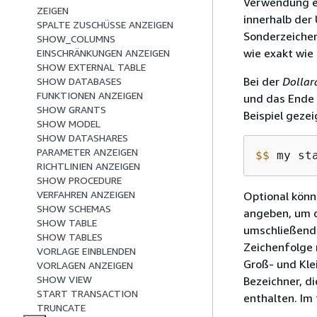
Verwendung ei
ZEIGEN
innerhalb der
SPALTE ZUSCHÜSSE ANZEIGEN
Sonderzeichen
SHOW_COLUMNS
wie exakt wie
EINSCHRÄNKUNGEN ANZEIGEN
SHOW EXTERNAL TABLE
Bei der
Dollar
SHOW DATABASES
FUNKTIONEN ANZEIGEN
und das Ende 
SHOW GRANTS
Beispiel gezei
SHOW MODEL
SHOW DATASHARES
PARAMETER ANZEIGEN
$
$
 my st
RICHTLINIEN ANZEIGEN
SHOW PROCEDURE
VERFAHREN ANZEIGEN
Optional könn
SHOW SCHEMAS
angeben, um d
SHOW TABLE
umschließend
SHOW TABLES
Zeichenfolge 
VORLAGE EINBLENDEN
Groß- und Kle
VORLAGEN ANZEIGEN
SHOW VIEW
Bezeichner, di
START TRANSACTION
enthalten. Im
TRUNCATE