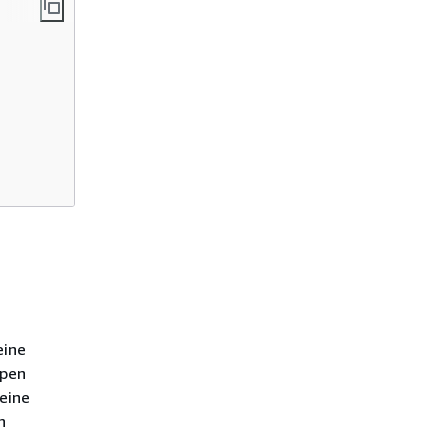
eine
ypen
eine
n