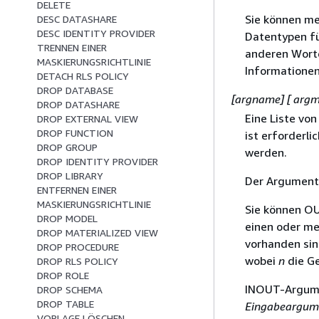
DELETE
Sie können me
DESC DATASHARE
DESC IDENTITY PROVIDER
Datentypen fü
TRENNEN EINER
anderen Worte
MASKIERUNGSRICHTLINIE
Informationen
DETACH RLS POLICY
DROP DATABASE
[argname] [ argm
DROP DATASHARE
Eine Liste v
DROP EXTERNAL VIEW
DROP FUNCTION
ist erforderl
DROP GROUP
werden.
DROP IDENTITY PROVIDER
DROP LIBRARY
Der Argumentm
ENTFERNEN EINER
MASKIERUNGSRICHTLINIE
Sie können O
DROP MODEL
einen oder m
DROP MATERIALIZED VIEW
vorhanden sin
DROP PROCEDURE
wobei
n
die G
DROP RLS POLICY
DROP ROLE
INOUT-Argume
DROP SCHEMA
DROP TABLE
Eingabeargum
VORLAGE LÖSCHEN