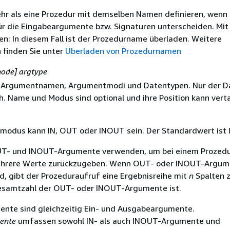
hr als eine Prozedur mit demselben Namen definieren, wenn 
r die Eingabeargumente bzw. Signaturen unterscheiden. Mit
n: In diesem Fall ist der Prozedurname überladen. Weitere
 finden Sie unter
Überladen von Prozedurnamen
ode] argtype
on Argumentnamen, Argumentmodi und Datentypen. Nur der D
ich. Name und Modus sind optional und ihre Position kann vert
odus kann IN, OUT oder INOUT sein. Der Standardwert ist I
UT- und INOUT-Argumente verwenden, um bei einem Prozed
ehrere Werte zurückzugeben. Wenn OUT- oder INOUT-Argum
d, gibt der Prozeduraufruf eine Ergebnisreihe mit
n
Spalten z
esamtzahl der OUT- oder INOUT-Argumente ist.
nte sind gleichzeitig Ein- und Ausgabeargumente.
ente
umfassen sowohl IN- als auch INOUT-Argumente und