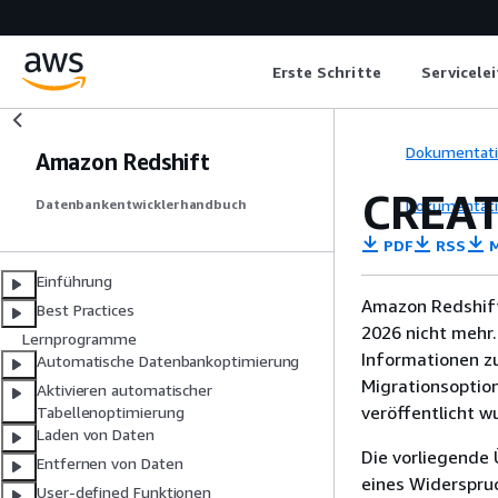
Erste Schritte
Servicele
Dokumentat
Amazon Redshift
CREA
Dokumentat
Datenbankentwicklerhandbuch
PDF
RSS
M
Einführung
Amazon Redshift
Best Practices
2026 nicht mehr.
Lernprogramme
Informationen z
Automatische Datenbankoptimierung
Migrationsoptio
Aktivieren automatischer
veröffentlicht w
Tabellenoptimierung
Laden von Daten
Die vorliegende 
Entfernen von Daten
eines Widerspru
User-defined Funktionen