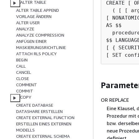
ALTER TABLE
CREATE [ O
  ( [ [ ar
ALTER TABLE APPEND
VORLAGE ÄNDERN
[ NONATOMIC
ALTER USER
AS $$

ANALYZE
  procedure
ANALYZE COMPRESSION
$$ LANGUAGE
ANFÜGEN EINER
[ 
{
 SECURI
MASKIERUNGSRICHTLINIE
ATTACH RLS POLICY
[ SET conf
BEGIN
CALL
CANCEL
CLOSE
Paramete
COMMENT
COMMIT
COPY
OR REPLACE
CREATE DATABASE
Eine Klausel, 
DATASHARE ERSTELLEN
Prozedur mit
CREATE EXTERNAL FUNCTION
bzw. derselbe
ERSTELLEN EINES EXTERNEN
MODELLS
neue Prozedur
CREATE EXTERNAL SCHEMA
definiert.