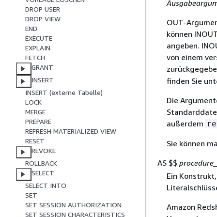
Ausgabeargum
DROP USER
DROP VIEW
OUT-Argument
END
können INOUT
EXECUTE
angeben. INO
EXPLAIN
von einem ver
FETCH
GRANT
zurückgegebe
INSERT
finden Sie un
INSERT (externe Tabelle)
Die Argument
LOCK
Standarddaten
MERGE
PREPARE
außerdem
re
REFRESH MATERIALIZED VIEW
RESET
Sie können m
REVOKE
AS $$
procedure
ROLLBACK
SELECT
Ein Konstrukt
SELECT INTO
Literalschlüss
SET
SET SESSION AUTHORIZATION
Amazon Redshi
SET SESSION CHARACTERISTICS