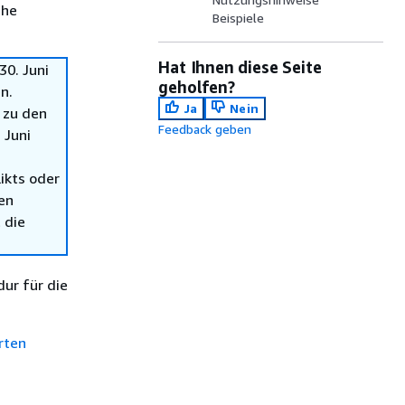
che
Beispiele
Hat Ihnen diese Seite
0. Juni
geholfen?
n.
Ja
Nein
 zu den
Feedback geben
 Juni
ikts oder
en
 die
ur für die
rten