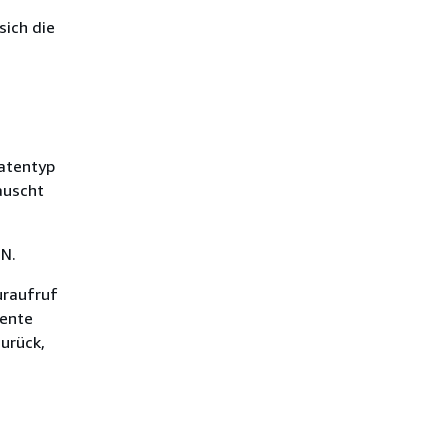
sich die
atentyp
auscht
N.
uraufruf
ente
urück,