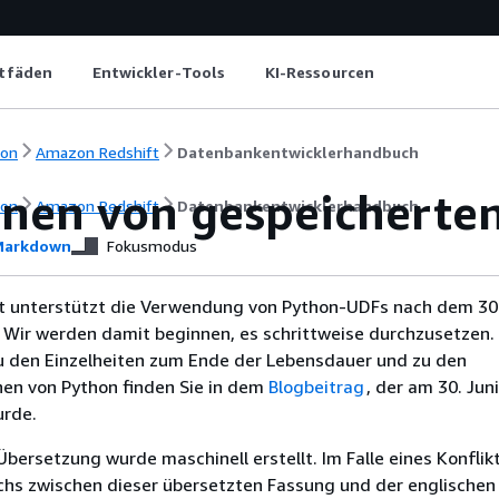
itfäden
Entwickler-Tools
KI-Ressourcen
ion
Amazon Redshift
Datenbankentwicklerhandbuch
nen von gespeicherte
ion
Amazon Redshift
Datenbankentwicklerhandbuch
arkdown
Fokusmodus
 unterstützt die Verwendung von Python-UDFs nach dem 30.
 Wir werden damit beginnen, es schrittweise durchzusetzen.
u den Einzelheiten zum Ende der Lebensdauer und zu den
nen von Python finden Sie in dem
Blogbeitrag
, der am 30. Jun
urde.
Übersetzung wurde maschinell erstellt. Im Falle eines Konflik
chs zwischen dieser übersetzten Fassung und der englischen