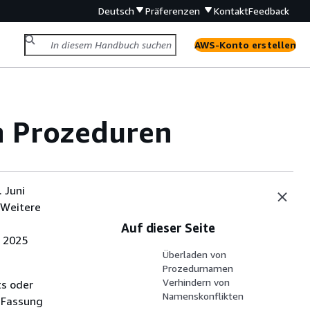
Deutsch
Präferenzen
Kontakt
Feedback
AWS-Konto erstellen
n Prozeduren
 Juni
 Weitere
Auf dieser Seite
i 2025
Überladen von
Prozedurnamen
Verhindern von
ts oder
Namenskonflikten
 Fassung