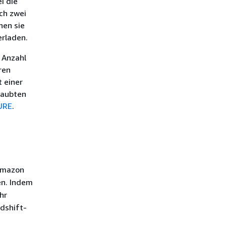
i die
ch zwei
nen sie
rladen.
 Anzahl
ren
 einer
laubten
URE
.
Amazon
en. Indem
hr
dshift-