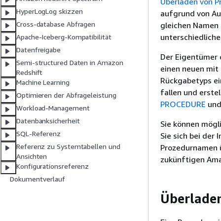
Überladen von 
HyperLogLog skizzen
aufgrund von Au
Cross-database Abfragen
gleichen Namen 
unterschiedlich
Apache-Iceberg-Kompatibilität
Datenfreigabe
Der Eigentümer o
Semi-structured Daten in Amazon
einen neuen mit
Redshift
Rückgabetyps ein
Machine Learning
fallen und erste
Optimieren der Abfrageleistung
PROCEDURE
un
Workload-Management
Datenbanksicherheit
Sie können mögl
SQL-Referenz
Sie sich bei der
Referenz zu Systemtabellen und
Prozedurnamen ü
Ansichten
zukünftigen Am
Konfigurationsreferenz
Dokumentverlauf
Überlade