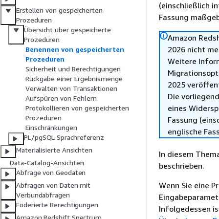
(einschließlich 
Erstellen von gespeicherten
Fassung maßgebl
Prozeduren
Übersicht über gespeicherte
Amazon Redshi
Prozeduren
2026 nicht me
Benennen von gespeicherten
Prozeduren
Weitere Infor
Sicherheit und Berechtigungen
Migrationsopt
Rückgabe einer Ergebnismenge
2025 veröffen
Verwalten von Transaktionen
Die vorliegend
Aufspüren von Fehlern
eines Widersp
Protokollieren von gespeicherten
Prozeduren
Fassung (einsc
Einschränkungen
englische Fas
PL/pgSQL Sprachreferenz
Materialisierte Ansichten
In diesem Thema
Data-Catalog-Ansichten
beschrieben.
Abfrage von Geodaten
Wenn Sie eine P
Abfragen von Daten mit
Verbundabfragen
Eingabeparameter
Föderierte Berechtigungen
Infolgedessen is
Amazon Redshift Spectrum