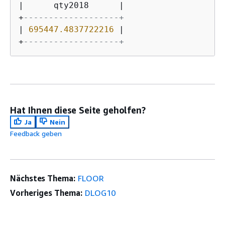
|
      qty2018      
|
+
-------------------+
|
695447.4837722216
|
+
-------------------+
Hat Ihnen diese Seite geholfen?
Ja
Nein
Feedback geben
Nächstes Thema:
FLOOR
Vorheriges Thema:
DLOG10