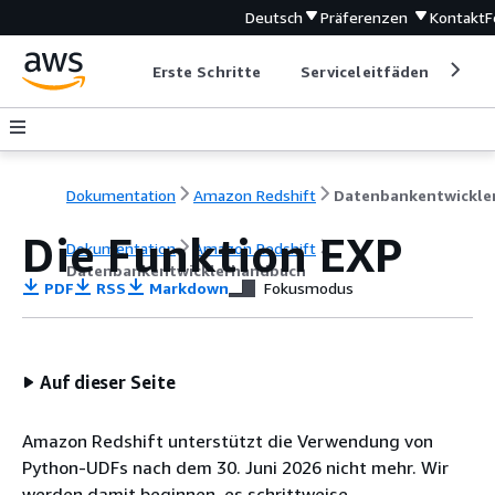
Deutsch
Präferenzen
Kontakt
F
Erste Schritte
Serviceleitfäden
Ent
Dokumentation
Amazon Redshift
Die Funktion EXP
Dokumentation
Amazon Redshift
Datenbankentwicklerhandbuch
PDF
RSS
Markdown
Fokusmodus
Auf dieser Seite
Amazon Redshift unterstützt die Verwendung von
Python-UDFs nach dem 30. Juni 2026 nicht mehr. Wir
werden damit beginnen, es schrittweise