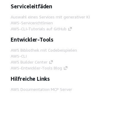
Serviceleitfäden
Auswahl eines Services mit generativer KI
AWS-Servicerichtlinien
AWS-CLI-Tutorials auf GitHub
Entwickler-Tools
AWS Bibliothek mit Codebeispielen
AWS-CLI
AWS Builder Center
AWS-Entwickler-Tools Blog
Hilfreiche Links
AWS Documentation MCP Server
herunterladen
Melden Sie sich bei der AWS-Konsole an
AWS re:Post
Datenschutz
Nutzungsbedingungen für die
Website
Cookie-Einstellungen
© 2026,