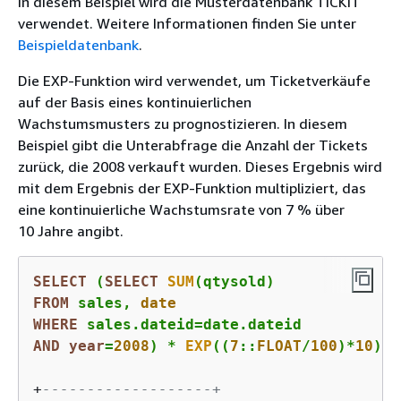
In diesem Beispiel wird die Musterdatenbank TICKIT
verwendet. Weitere Informationen finden Sie unter
Beispieldatenbank
.
Die EXP-Funktion wird verwendet, um Ticketverkäufe
auf der Basis eines kontinuierlichen
Wachstumsmusters zu prognostizieren. In diesem
Beispiel gibt die Unterabfrage die Anzahl der Tickets
zurück, die 2008 verkauft wurden. Dieses Ergebnis wird
mit dem Ergebnis der EXP-Funktion multipliziert, das
eine kontinuierliche Wachstumsrate von 7 % über
10 Jahre angibt.
SELECT
 (
SELECT
SUM
FROM
 sales, 
date
WHERE
 sales.dateid
=
AND
year
=
2008
) 
*
EXP
((
7
::
FLOAT
/
100
)
*
10
) q
+
-------------------+