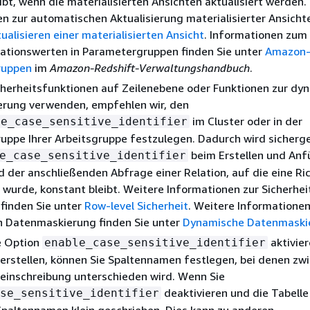
ibt, wenn die materialisierten Ansichten aktualisiert werden.
n zur automatischen Aktualisierung materialisierter Ansicht
ualisieren einer materialisierten Ansicht
. Informationen zum
rationswerten in Parametergruppen finden Sie unter
Amazon-
ruppen
im
Amazon-Redshift-Verwaltungshandbuch
.
cherheitsfunktionen auf Zeilenebene oder Funktionen zur dy
rung verwenden, empfehlen wir, den
im Cluster oder in der
le_case_sensitive_identifier
ppe Ihrer Arbeitsgruppe festzulegen. Dadurch wird sicherge
beim Erstellen und Anf
e_case_sensitive_identifier
nd der anschließenden Abfrage einer Relation, auf die eine Ric
urde, konstant bleibt. Weitere Informationen zur Sicherhei
finden Sie unter
Row-level Sicherheit
. Weitere Informationen
 Datenmaskierung finden Sie unter
Dynamische Datenmaski
e Option
aktivie
enable_case_sensitive_identifier
 erstellen, können Sie Spaltennamen festlegen, bei denen zw
einschreibung unterschieden wird. Wenn Sie
deaktivieren und die Tabelle
se_sensitive_identifier