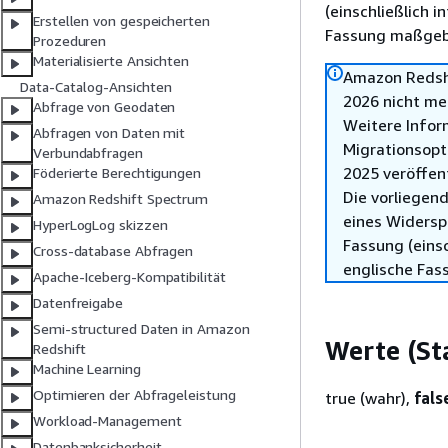
(einschließlich 
Erstellen von gespeicherten
Fassung maßgebl
Prozeduren
Materialisierte Ansichten
Amazon Redshi
Data-Catalog-Ansichten
2026 nicht me
Abfrage von Geodaten
Weitere Infor
Abfragen von Daten mit
Migrationsopt
Verbundabfragen
2025 veröffen
Föderierte Berechtigungen
Die vorliegend
Amazon Redshift Spectrum
eines Widersp
HyperLogLog skizzen
Fassung (einsc
Cross-database Abfragen
englische Fas
Apache-Iceberg-Kompatibilität
Datenfreigabe
Semi-structured Daten in Amazon
Werte (St
Redshift
Machine Learning
Optimieren der Abfrageleistung
true (wahr),
fals
Workload-Management
Datenbanksicherheit