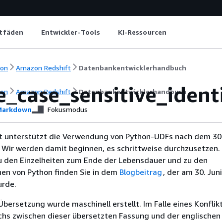
itfäden
Entwickler-Tools
KI-Ressourcen
ion
Amazon Redshift
Datenbankentwicklerhandbuch
_case_sensitive_identi
ion
Amazon Redshift
Datenbankentwicklerhandbuch
arkdown
Fokusmodus
 unterstützt die Verwendung von Python-UDFs nach dem 30.
 Wir werden damit beginnen, es schrittweise durchzusetzen.
u den Einzelheiten zum Ende der Lebensdauer und zu den
nen von Python finden Sie in dem
Blogbeitrag
, der am 30. Jun
urde.
Übersetzung wurde maschinell erstellt. Im Falle eines Konflik
chs zwischen dieser übersetzten Fassung und der englischen