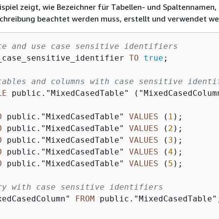
spiel zeigt, wie Bezeichner für Tabellen- und Spaltennamen,
schreibung beachtet werden muss, erstellt und verwendet we
te and use case sensitive identifiers
_case_sensitive_identifier 
TO
true
;

tables and columns with case sensitive identi
LE
 public."MixedCasedTable" ("MixedCasedColum
O
 public."MixedCasedTable" 
VALUES
 (
1
O
 public."MixedCasedTable" 
VALUES
 (
2
O
 public."MixedCasedTable" 
VALUES
 (
3
O
 public."MixedCasedTable" 
VALUES
 (
4
O
 public."MixedCasedTable" 
VALUES
 (
5
);

ry with case sensitive identifiers
xedCasedColumn" 
FROM