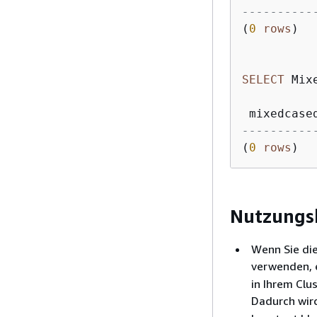
----------
(
0
rows
SELECT
 Mix
----------
(
0
rows
) 
Nutzungs
Wenn Sie die
verwenden, 
in Ihrem Clu
Dadurch wird