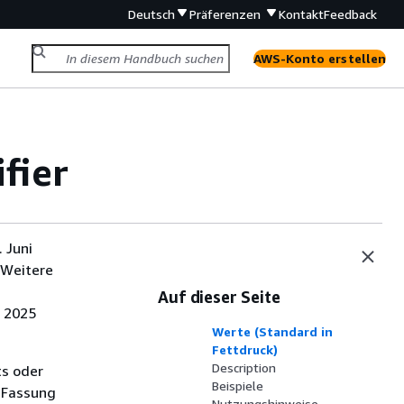
Deutsch
Präferenzen
Kontakt
Feedback
AWS-Konto erstellen
fier
 Juni
 Weitere
Auf dieser Seite
i 2025
Werte (Standard in
Fettdruck)
Description
ts oder
Beispiele
 Fassung
Nutzungshinweise