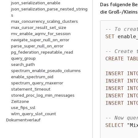
json_serialization_enable
Das folgende Bei
json_serialization_parse_nested_string
die Groß-/Klein
s
max_concurrency_scaling_clusters
max_cursor_result_set_size
-- To crea
mv_enable_aqmv_for_session
SET
 enable
navigate_super_null_on_error
parse_super_null_on_error
-- Create 
pg_federation_repeatable_read
query_group
CREATE
TAB
search_path
spectrum_enable_pseudo_columns
INSERT
INT
enable_spectrum_oid
INSERT
INT
spectrum_query_maxerror
INSERT
INT
statement_timeout
stored_proc_log_min_messages
INSERT
INT
Zeitzone
INSERT
INT
use_fips_ssl
wlm_query_slot_count
-- Now que
Dokumentverlauf
SELECT
 "Mi