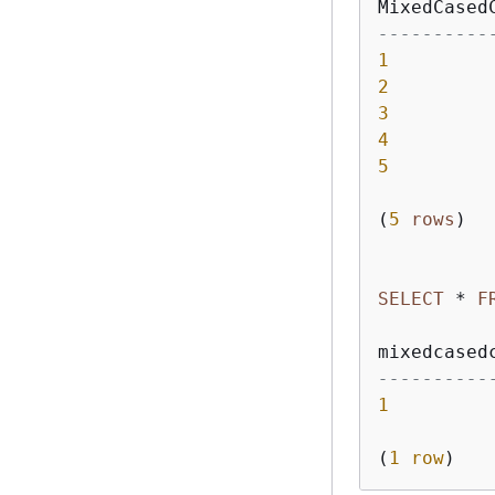
----------
1
2
3
4
5
(
5
rows
SELECT
*
F
----------
1
(
1
row
)