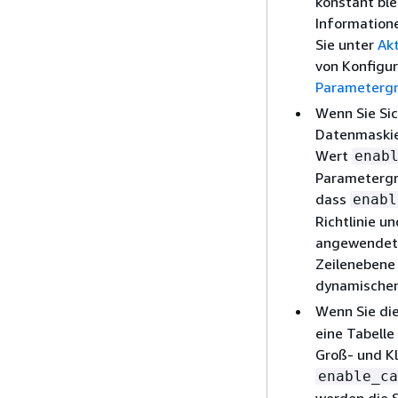
konstant ble
Informatione
Sie unter
Akt
von Konfigu
Parameterg
Wenn Sie Si
Datenmaskie
Wert
enab
Parametergru
dass
enabl
Richtlinie u
angewendet w
Zeilenebene 
dynamischen
Wenn Sie di
eine Tabelle
Groß- und Kl
enable_ca