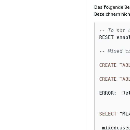
Das folgende Bei
Bezeichnern nich
-- To not 
RESET enab
-- Mixed c
CREATE
TAB
CREATE
TAB
ERROR:  Re
SELECT
 "Mi