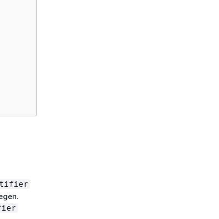
tifier
legen.
fier