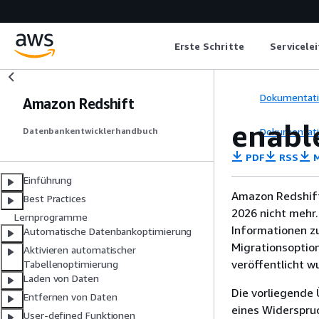
Erste Schritte
Servicele
Dokumentat
Amazon Redshift
enable
Dokumentat
Datenbankentwicklerhandbuch
PDF
RSS
M
Einführung
Amazon Redshift
Best Practices
2026 nicht mehr.
Lernprogramme
Informationen z
Automatische Datenbankoptimierung
Migrationsoptio
Aktivieren automatischer
veröffentlicht w
Tabellenoptimierung
Laden von Daten
Die vorliegende 
Entfernen von Daten
eines Widerspru
User-defined Funktionen