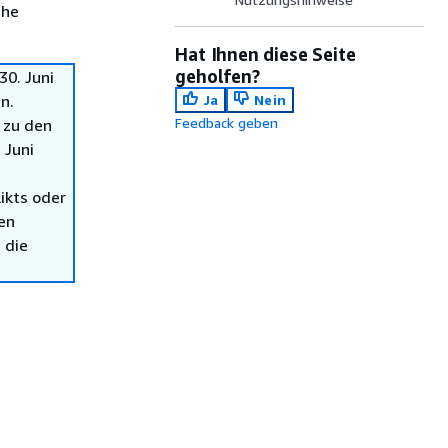
che
Hat Ihnen diese Seite
geholfen?
0. Juni
n.
Ja
Nein
Feedback geben
 zu den
 Juni
ikts oder
en
 die