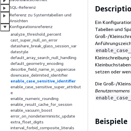
Descripti
SQL-Referenz
Referenz zu Systemtabellen und
Ansichten
Ein Konfigurati
Konfigurationsreferenz
Tabellen und Spa
analyze_threshold_percent
Groß-/Kleinschr
cast_super_null_on_error
Anführungszeich
datashare_break_glass_session_var
enable_case_
datestyle
Kleinschreibung 
default_array_search_null_handling
default_geometry_encoding
Kleinbuchstaben
describe_field_name_in_uppercase
setzen oder wen
downcase_delimited_identifier
enable_case_sensitive_identifier
Die Groß-/Klein
enable_case_sensitive_super_attribut
Benutzernamens
e
enable_case_
enable_numeric_rounding
enable_result_cache_for_session
enable_vacuum_boost
error_on_nondeterministic_update
Beispiele
extra_float_digits
interval_forbid_composite_literals