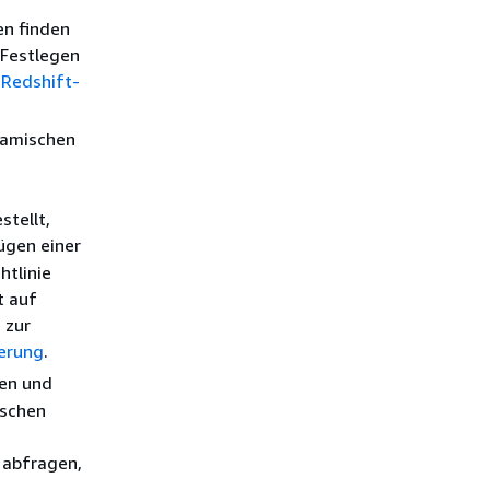
en finden
 Festlegen
Redshift-
namischen
stellt,
ügen einer
htlinie
t auf
 zur
erung
.
ren und
ischen
 abfragen,