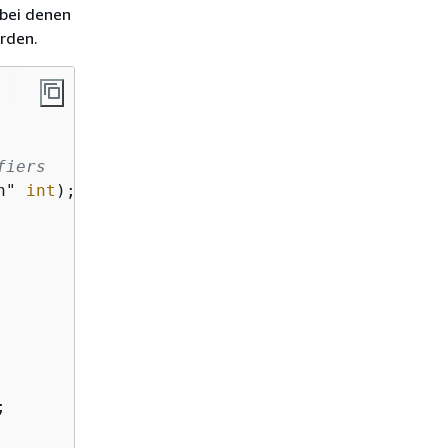
 bei denen
rden.
fiers
n" 
int
);
