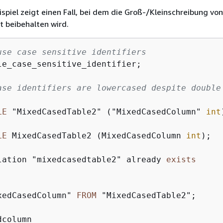
spiel zeigt einen Fall, bei dem die Groß-/Kleinschreibung von
t beibehalten wird.
use case sensitive identifiers
le_case_sensitive_identifier;

ase identifiers are lowercased despite double
LE
 "MixedCasedTable2" ("MixedCasedColumn" 
int
LE
 MixedCasedTable2 (MixedCasedColumn 
int
lation "mixedcasedtable2" already 
exists
xedCasedColumn" 
FROM