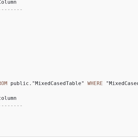
--------
ROM
 public."MixedCasedTable" 
WHERE
 "MixedCase
--------