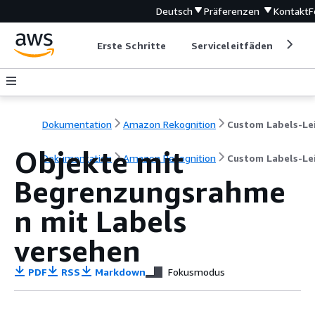
Deutsch
Präferenzen
Kontakt
F
Erste Schritte
Serviceleitfäden
Ent
Dokumentation
Amazon Rekognition
Objekte mit
Dokumentation
Amazon Rekognition
Custom Labels-Le
Begrenzungsrahme
n mit Labels
versehen
PDF
RSS
Markdown
Fokusmodus