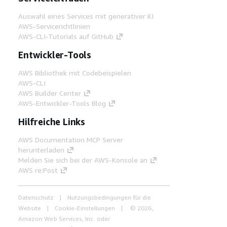
Auswahl eines Services mit generativer KI
AWS-Servicerichtlinien
AWS-CLI-Tutorials auf GitHub
Entwickler-Tools
AWS Bibliothek mit Codebeispielen
AWS-CLI
AWS Builder Center
AWS-Entwickler-Tools Blog
Hilfreiche Links
AWS Documentation MCP Server
herunterladen
Melden Sie sich bei der AWS-Konsole an
AWS re:Post
Datenschutz
Nutzungsbedingungen für die
Website
Cookie-Einstellungen
© 2026,
Amazon Web Services, Inc. oder