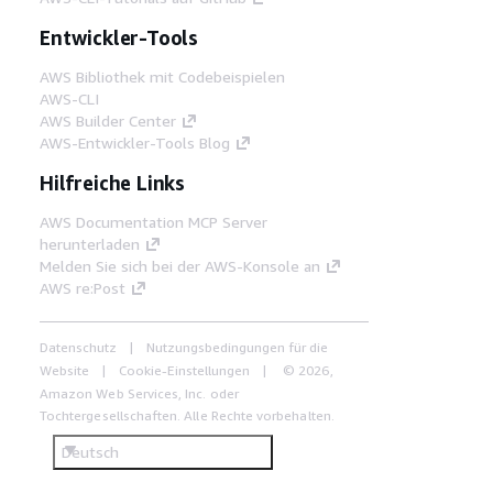
Entwickler-Tools
AWS Bibliothek mit Codebeispielen
AWS-CLI
AWS Builder Center
AWS-Entwickler-Tools Blog
Hilfreiche Links
AWS Documentation MCP Server
herunterladen
Melden Sie sich bei der AWS-Konsole an
AWS re:Post
Datenschutz
Nutzungsbedingungen für die
Website
Cookie-Einstellungen
© 2026,
Amazon Web Services, Inc. oder
Tochtergesellschaften. Alle Rechte vorbehalten.
Deutsch