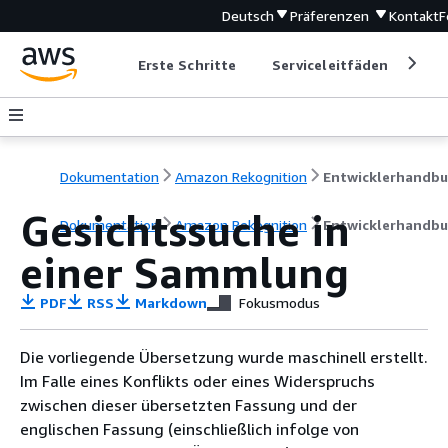
Deutsch
Präferenzen
Kontakt
F
Erste Schritte
Serviceleitfäden
Ent
Dokumentation
Amazon Rekognition
Entwicklerhandb
Gesichtssuche in
Dokumentation
Amazon Rekognition
Entwicklerhandb
einer Sammlung
PDF
RSS
Markdown
Fokusmodus
Die vorliegende Übersetzung wurde maschinell erstellt.
Im Falle eines Konflikts oder eines Widerspruchs
zwischen dieser übersetzten Fassung und der
englischen Fassung (einschließlich infolge von