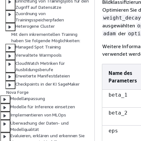
Einrichtung von Trainingsjobs für den
Bildklassifizieru
Zugriff auf Datensätze
Optimieren Sie 
Zuordnung von
weight_decay
Trainingsspeicherpfaden
ausgewählten
o
Heterogene Cluster
der
adam
opti
Mit dem inkrementellen Training
haben Sie folgende Möglichkeiten:
Weitere Informa
Managed Spot Training
verwendet werde
Verwaltete Warmpools
CloudWatch Metriken für
Ausbildungsberufe
Name des
Erweiterte Manifestdateien
Parameters
Checkpoints in der KI SageMaker
Nova Forge
beta_1
Modellanpassung
Modelle für Inference einsetzen
beta_2
Implementieren von MLOps
Überwachung der Daten- und
Modellqualität
eps
Evaluieren, erklären und erkennen Sie