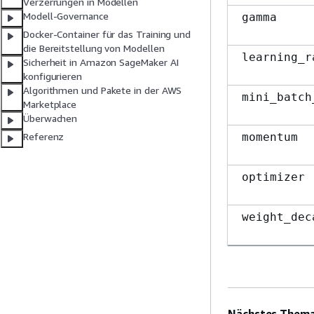
Verzerrungen in Modellen
Modell-Governance
gamma
Docker-Container für das Training und
die Bereitstellung von Modellen
learning_r
Sicherheit in Amazon SageMaker AI
konfigurieren
Algorithmen und Pakete in der AWS
mini_batch
Marketplace
Überwachen
momentum
Referenz
optimizer
weight_dec