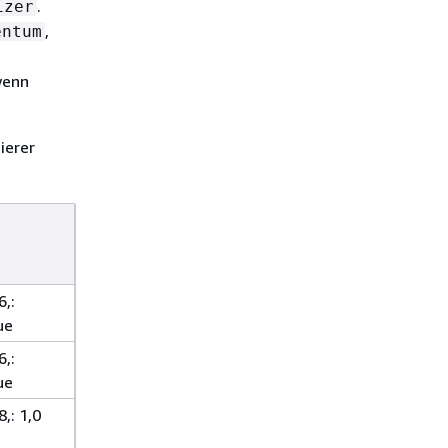
.
izer
,
entum
wenn
ierer
6,:
ue
6,:
ue
,: 1,0