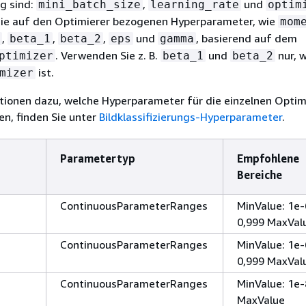
ng sind:
,
und
mini_batch_size
learning_rate
optim
die auf den Optimierer bezogenen Hyperparameter, wie
mom
,
,
,
und
, basierend auf dem
beta_1
beta_2
eps
gamma
. Verwenden Sie z. B.
und
nur, 
ptimizer
beta_1
beta_2
ist.
mizer
tionen dazu, welche Hyperparameter für die einzelnen Optim
n, finden Sie unter
Bildklassifizierungs-Hyperparameter
.
Parametertyp
Empfohlene
Bereiche
ContinuousParameterRanges
MinValue: 1e-
0,999 MaxVal
ContinuousParameterRanges
MinValue: 1e-
0,999 MaxVal
ContinuousParameterRanges
MinValue: 1e-8
MaxValue