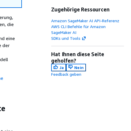
Zugehörige Ressourcen
erung,
Amazon SageMaker AI API-Referenz
en, die
AWS CLI Befehle für Amazon
e
SageMaker AI
nd eine
SDKs und Tools
e der
Hat Ihnen diese Seite
dell
geholfen?
Ja
Nein
Feedback geben
he
te