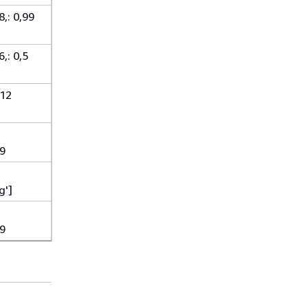
,: 0,99
,: 0,5
512
99
,
g']
99