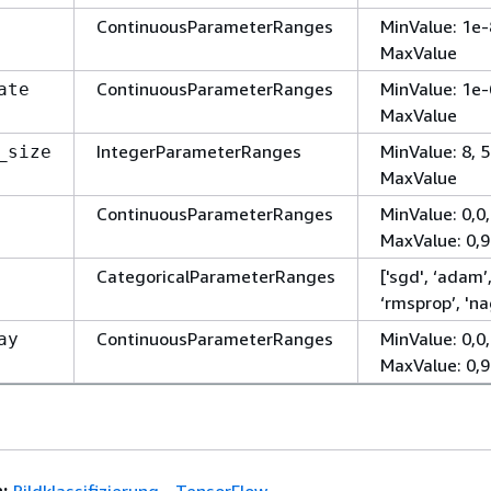
ContinuousParameterRanges
MinValue: 1e-8
MaxValue
ContinuousParameterRanges
MinValue: 1e-6
ate
MaxValue
IntegerParameterRanges
MinValue: 8, 
_size
MaxValue
ContinuousParameterRanges
MinValue: 0,0,
MaxValue: 0,
CategoricalParameterRanges
['sgd', ‘adam’
‘rmsprop’, 'na
ContinuousParameterRanges
MinValue: 0,0,
ay
MaxValue: 0,