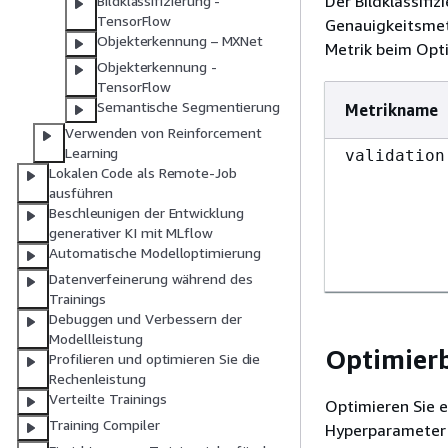
Der Bildklassifi
Bildklassifizierung -
TensorFlow
Genauigkeitsmetr
Objekterkennung – MXNet
Metrik beim Opti
Objekterkennung -
TensorFlow
Semantische Segmentierung
Metrikname
Verwenden von Reinforcement
Learning
validation
Lokalen Code als Remote-Job
ausführen
Beschleunigen der Entwicklung
generativer KI mit MLflow
Automatische Modelloptimierung
Datenverfeinerung während des
Trainings
Debuggen und Verbessern der
Modellleistung
Optimierb
Profilieren und optimieren Sie die
Rechenleistung
Verteilte Trainings
Optimieren Sie e
Training Compiler
Hyperparameter 