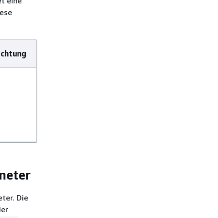
et eine
iese
ichtung
meter
ter. Die
der