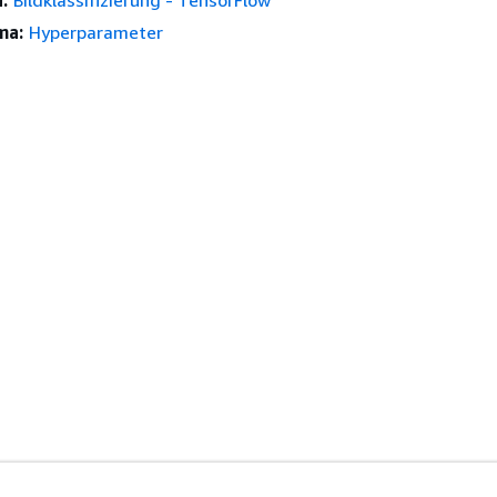
:
Bildklassifizierung - TensorFlow
ma:
Hyperparameter