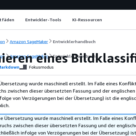
itfäden
Entwickler-Tools
KI-Ressourcen
ion
Amazon SageMaker
Entwicklerhandbuch
ieren eines Bildklassi
ion
Amazon SageMaker
Entwicklerhandbuch
arkdown
Fokusmodus
Übersetzung wurde maschinell erstellt. Im Falle eines Konflik
chs zwischen dieser übersetzten Fassung und der englischen
infolge von Verzögerungen bei der Übersetzung) ist die englis
ich.
e Übersetzung wurde maschinell erstellt. Im Falle eines Konfl
ruchs zwischen dieser übersetzten Fassung und der englisch
hließlich infolge von Verzögerungen bei der Übersetzung) ist