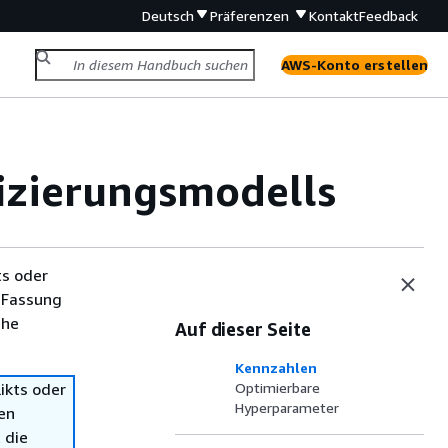
Deutsch
Präferenzen
Kontakt
Feedback
AWS-Konto erstellen
fizierungsmodells
ts oder
 Fassung
che
Auf dieser Seite
Kennzahlen
ikts oder
Optimierbare
Hyperparameter
en
 die