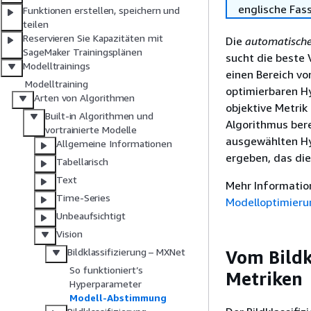
englische Fas
Funktionen erstellen, speichern und
teilen
Reservieren Sie Kapazitäten mit
Die
automatische
SageMaker Trainingsplänen
sucht die beste 
Modelltrainings
einen Bereich vo
Modelltraining
optimierbaren H
Arten von Algorithmen
objektive Metrik
Built-in Algorithmen und
Algorithmus ber
vortrainierte Modelle
ausgewählten Hy
Allgemeine Informationen
ergeben, das die
Tabellarisch
Text
Mehr Informatio
Time-Series
Modelloptimieru
Unbeaufsichtigt
Vision
Bildklassifizierung – MXNet
Vom Bildk
So funktioniert’s
Metriken
Hyperparameter
Modell-Abstimmung