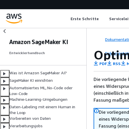
Erste Schritte
Servicele
Dokumentat
Amazon SageMaker KI
Optim
Dokumentat
Entwicklerhandbuch
PDF
RSS
M
Was ist Amazon SageMaker AI?
Die vorliegende 
SageMaker KI einrichten
eines Widerspru
Automatisiertes ML, No-Code oder
(einschließlich 
Low-Code
Machine-Learning-Umgebungen
Fassung maßgebl
Daten-Labeling mit einem Human in
Die vorliegend
the Loop
Vorbereiten von Daten
eines Widersp
Fassung (einsc
Verarbeitungsjobs