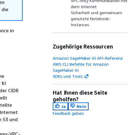
VPC-only Kommunikation mit
en
dem Internet
 die
Sicherheit und gemeinsam
genutzte Notebook-
Instances
nce in
Zugehörige Ressourcen
Amazon SageMaker AI API-Referenz
AWS CLI Befehle für Amazon
SageMaker AI
ne
SDKs und Tools
 KI
 der CIDR
Hat Ihnen diese Seite
ellt
geholfen?
tellte
Ja
Nein
Internet
Feedback geben
n S3 und
eway-VPC-