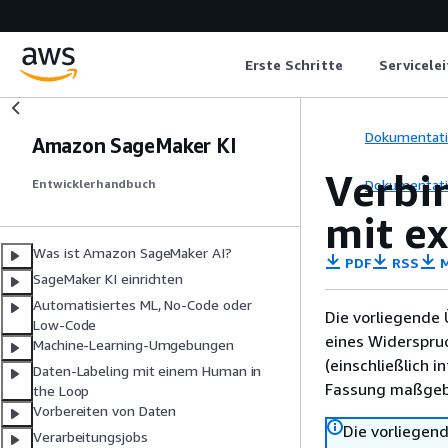
Erste Schritte
Servicele
Dokumentat
Amazon SageMaker KI
Verbi
Dokumentat
Entwicklerhandbuch
mit e
Was ist Amazon SageMaker AI?
PDF
RSS
M
SageMaker KI einrichten
Automatisiertes ML, No-Code oder
Die vorliegende 
Low-Code
eines Widerspru
Machine-Learning-Umgebungen
(einschließlich 
Daten-Labeling mit einem Human in
Fassung maßgebl
the Loop
Vorbereiten von Daten
Die vorliegend
Verarbeitungsjobs