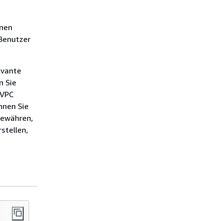
lnen
Benutzer
evante
n Sie
 VPC
nnen Sie
gewähren,
stellen,