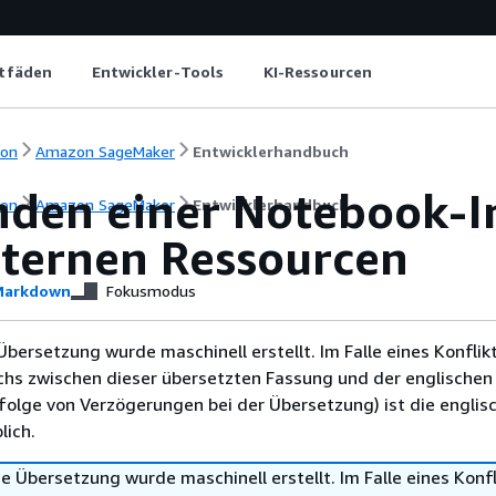
itfäden
Entwickler-Tools
KI-Ressourcen
ion
Amazon SageMaker
Entwicklerhandbuch
nden einer Notebook-In
ion
Amazon SageMaker
Entwicklerhandbuch
xternen Ressourcen
arkdown
Fokusmodus
Übersetzung wurde maschinell erstellt. Im Falle eines Konflik
chs zwischen dieser übersetzten Fassung und der englischen
infolge von Verzögerungen bei der Übersetzung) ist die englis
ich.
e Übersetzung wurde maschinell erstellt. Im Falle eines Konfl