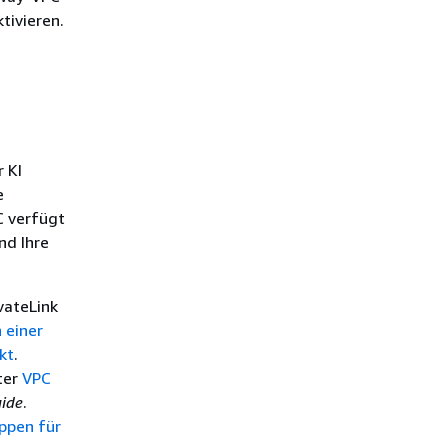
tivieren.
 KI
e
C verfügt
nd Ihre
vateLink
 einer
kt
.
ter
VPC
uide
.
ppen für