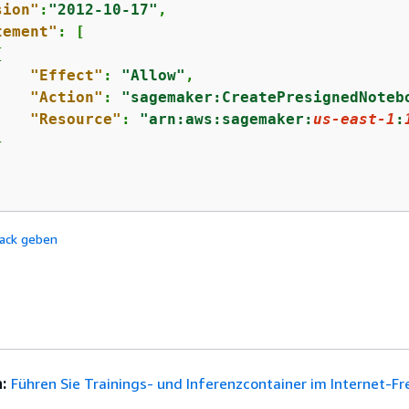
sion"
:
"2012-10-17"
,

tement"
: [

{
"Effect"
: 
"Allow"
,

"Action"
: 
"sagemaker:CreatePresignedNoteb
"Resource"
: 
"arn:aws:sagemaker:
us-east-1
:


ack geben
:
Führen Sie Trainings- und Inferenzcontainer im Internet-F