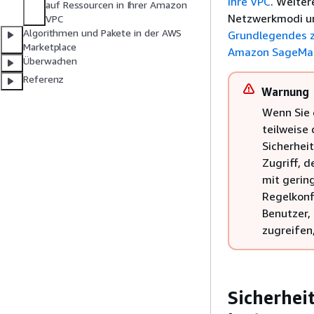
Ihre VPC
. Weiter
auf Ressourcen in Ihrer Amazon
Netzwerkmodi un
VPC
Algorithmen und Pakete in der AWS
Grundlegendes z
Marketplace
Amazon SageMak
Überwachen
Referenz
Warnung
Wenn Sie 
teilweise
Sicherhei
Zugriff, 
mit gerin
Regelkonf
Benutzer,
zugreifen,
Sicherhei