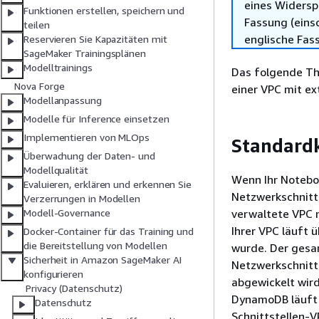
eines Widersp
Funktionen erstellen, speichern und
Fassung (einsc
teilen
englische Fas
Reservieren Sie Kapazitäten mit
SageMaker Trainingsplänen
Modelltrainings
Das folgende Th
Nova Forge
einer VPC mit e
Modellanpassung
Modelle für Inference einsetzen
Implementieren von MLOps
Standard
Überwachung der Daten- und
Modellqualität
Wenn Ihr Noteb
Evaluieren, erklären und erkennen Sie
Netzwerkschnitts
Verzerrungen in Modellen
verwaltete VPC 
Modell-Governance
Ihrer VPC läuft ü
Docker-Container für das Training und
die Bereitstellung von Modellen
wurde. Der gesa
Sicherheit in Amazon SageMaker AI
Netzwerkschnitts
konfigurieren
abgewickelt wir
Privacy (Datenschutz)
DynamoDB läuft 
Datenschutz
Schnittstellen-