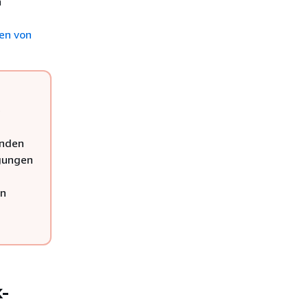
n
en von
e
enden
igungen
en
-