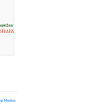
ookInstanceUrl"
,

111122223333
:notebook-instance/myNotebookInst
ree Modus