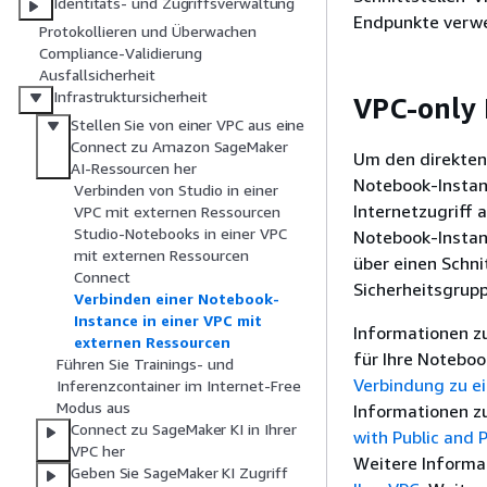
Identitäts- und Zugriffsverwaltung
Endpunkte verwe
Protokollieren und Überwachen
Compliance-Validierung
Ausfallsicherheit
Infrastruktursicherheit
VPC-only
Stellen Sie von einer VPC aus eine
Connect zu Amazon SageMaker
Um den direkten 
AI-Ressourcen her
Notebook-Instan
Verbinden von Studio in einer
Internetzugriff 
VPC mit externen Ressourcen
Studio-Notebooks in einer VPC
Notebook-Instanc
mit externen Ressourcen
über einen Schni
Connect
Sicherheitsgrup
Verbinden einer Notebook-
Instance in einer VPC mit
Informationen zu
externen Ressourcen
für Ihre Noteboo
Führen Sie Trainings- und
Verbindung zu e
Inferenzcontainer im Internet-Free
Modus aus
Informationen z
Connect zu SageMaker KI in Ihrer
with Public and 
VPC her
Weitere Informa
Geben Sie SageMaker KI Zugriff