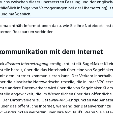
ruchs zwischen dieser übersetzten Fassung und der englisch
hließlich infolge von Verzögerungen bei der Übersetzung) ist
sung maßgeblich.
ema enthält Informationen dazu, wie Sie Ihre Notebook-Insta
xternen Ressourcen verbinden.
kommunikation mit dem Internet
ook
direkten Internetzugang
ermöglicht, stellt SageMaker KI ei
telle bereit, über die das Notebook über eine von SageMaker
mit dem Internet kommunizieren kann. Der Verkehr innerhalb
ber die elastische Netzwerkschnittstelle, die in Ihrer VPC erst
mte andere Datenverkehr wird über die von SageMaker KI ers
telle abgewickelt, die im Wesentlichen über das öffentliche 
d. Der Datenverkehr zu Gateway-VPC-Endpunkten wie Amazo
über das öffentliche Internet, während der Datenverkehr zu
VPC-Endpunkten weiterhin über Ihre VPC läuft. Wenn Sie Gat