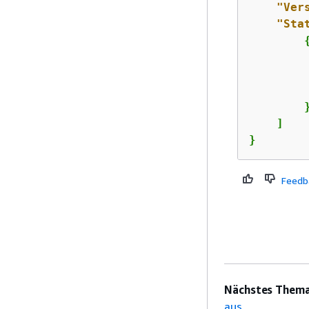
"Ver
"Sta
        }
    ]

}
Feedb
Nächstes Thema
aus