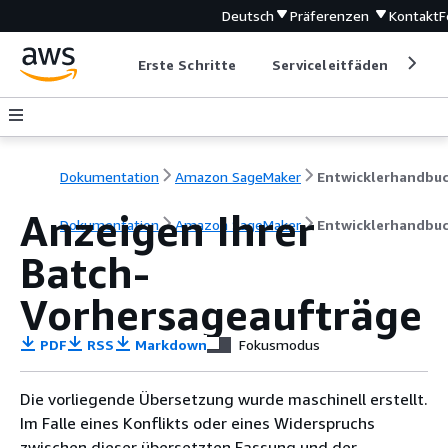
Deutsch
Präferenzen
Kontakt
F
Erste Schritte
Serviceleitfäden
Ent
Dokumentation
Amazon SageMaker
Entwicklerhandbu
Anzeigen Ihrer
Dokumentation
Amazon SageMaker
Entwicklerhandbu
Batch-
Vorhersageaufträge
PDF
RSS
Markdown
Fokusmodus
Die vorliegende Übersetzung wurde maschinell erstellt.
Im Falle eines Konflikts oder eines Widerspruchs
zwischen dieser übersetzten Fassung und der