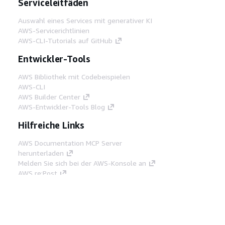
Serviceleitfäden
Auswahl eines Services mit generativer KI
AWS-Servicerichtlinien
AWS-CLI-Tutorials auf GitHub
Entwickler-Tools
AWS Bibliothek mit Codebeispielen
AWS-CLI
AWS Builder Center
AWS-Entwickler-Tools Blog
Hilfreiche Links
AWS Documentation MCP Server
herunterladen
Melden Sie sich bei der AWS-Konsole an
AWS re:Post
Datenschutz
Nutzungsbedingungen für die
Website
Cookie-Einstellungen
© 2026,
Amazon Web Services, Inc. oder