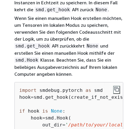
Instanzen in Echtzeit zu speichern. In diesem Fall
kehrt die
API zurück
.
smd.get_hook
None
Wenn Sie einen manuellen Hook erstellen möchten,
um Tensoren im lokalen Modus zu speichern,
verwenden Sie den folgenden Codeausschnitt mit
der Logik, um zu überprüfen, ob die
API zurückkehrt
und
smd.get_hook
None
erstellen Sie einen manuellen Hook mithilfe der
Klasse. Beachten Sie, dass Sie ein
smd.Hook
beliebiges Ausgabeverzeichnis auf Ihrem lokalen
Computer angeben können.
import
 smdebug.pytorch 
as
 smd

hook=smd.get_hook(create_if_not_exists
if
 hook 
is
None
:

    hook=smd.Hook(

        out_dir=
'
/path/to/your/local/o