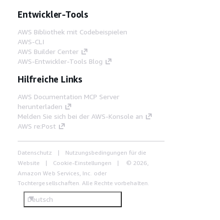
Entwickler-Tools
AWS Bibliothek mit Codebeispielen
AWS-CLI
AWS Builder Center
AWS-Entwickler-Tools Blog
Hilfreiche Links
AWS Documentation MCP Server
herunterladen
Melden Sie sich bei der AWS-Konsole an
AWS re:Post
Datenschutz
Nutzungsbedingungen für die
Website
Cookie-Einstellungen
© 2026,
Amazon Web Services, Inc. oder
Tochtergesellschaften. Alle Rechte vorbehalten.
Deutsch