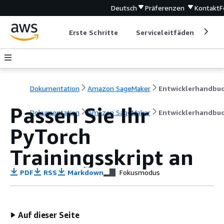
Deutsch
Präferenzen
Kontakt
F
Erste Schritte
Serviceleitfäden
Ent
Dokumentation
Amazon SageMaker
Entwicklerhandbu
Passen Sie Ihr
Dokumentation
Amazon SageMaker
Entwicklerhandbu
PyTorch
Trainingsskript an
PDF
RSS
Markdown
Fokusmodus
Auf dieser Seite