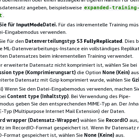
gsdatensatz angeben, beispielsweise
expanded-training
.
t
Sie für
InputMode
Datei.
Für das inkrementelle Training müs
ei-Eingabemodus verwenden.
Sie für den
Datenverteilungstyp S3
FullyReplicated
. Dies 
e ML-Datenverarbeitungs-Instance ein vollständiges Replika
ten Datensatzes beim inkrementellen Training verwendet.
 erweiterte Datensatz nicht komprimiert ist, wählen Sie bei
sion type (Komprimierungsart)
die Option
None (Kein)
aus
iterte Datensatz mit Gzip komprimiert wurde, wählen Sie
Gz
al) Wenn Sie den Datei-Eingabemodus verwenden, machen Si
bei
Content type (Inhaltstyp)
. Bei Verwendung des Pipe-
modus geben Sie den entsprechenden MIME-Typ an. Der
Inha
-Typ (Multipurpose Internet Mail Extension) der Daten.
rd wrapper (Datensatz-Wrapper)
wählen Sie
RecordIO
aus,
z im RecordIO-Format gespeichert ist. Wenn Ihr Datensatz n
-Format gespeichert ist, wählen Sie
None (Keine)
aus.