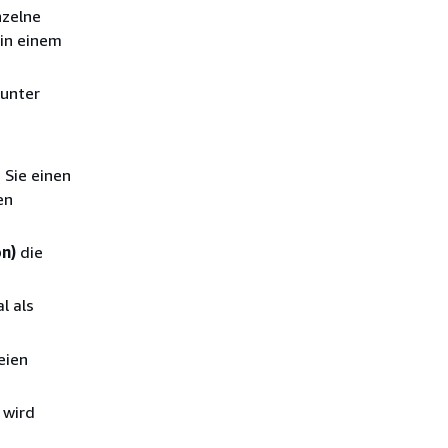
nzelne
 in einem
 unter
Sie einen
en
n)
die
l als
eien
 wird