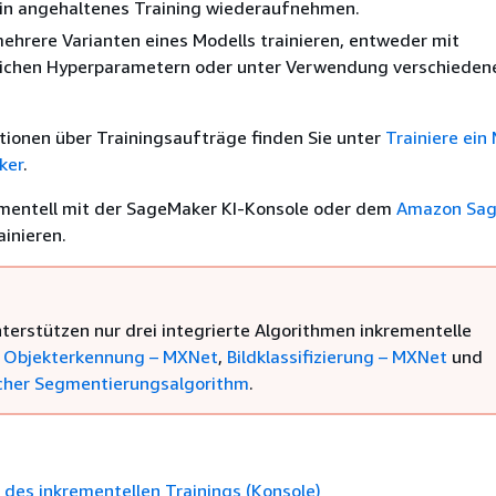
ein angehaltenes Training wiederaufnehmen.
ehrere Varianten eines Modells trainieren, entweder mit
lichen Hyperparametern oder unter Verwendung verschieden
tionen über Trainingsaufträge finden Sie unter
Trainiere ein
ker
.
ementell mit der SageMaker KI-Konsole oder dem
Amazon Sa
ainieren.
nterstützen nur drei integrierte Algorithmen inkrementelle
:
Objekterkennung – MXNet
,
Bildklassifizierung – MXNet
und
cher Segmentierungsalgorithm
.
des inkrementellen Trainings (Konsole)