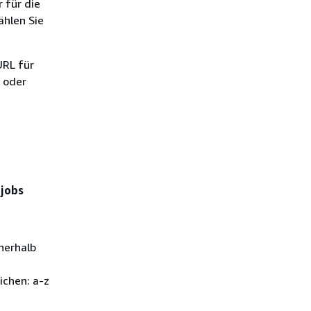
 für die
ählen Sie
URL für
l oder
 jobs
nerhalb
ichen: a-z