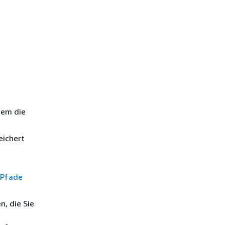
dem die
eichert
-Pfade
n, die Sie