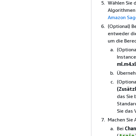
Wählen Sie 
Algorithmen 
Amazon Sag
(Optional) B
entweder di
um die Berec
(Optiona
Instance
ml.m4.x
Überneh
(Optiona
(Zusätzl
das Sie 
Standar
Sie das 
Machen Sie 
Bei
Chan
(
train