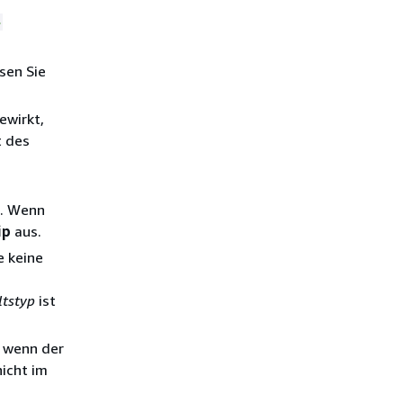
-
sen Sie
bewirkt,
t des
. Wenn
ip
aus.
e keine
ltstyp
ist
 wenn der
icht im