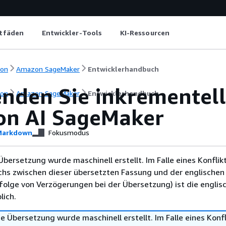
itfäden
Entwickler-Tools
KI-Ressourcen
ion
Amazon SageMaker
Entwicklerhandbuch
nden Sie inkrementelle
ion
Amazon SageMaker
Entwicklerhandbuch
n AI SageMaker
arkdown
Fokusmodus
Übersetzung wurde maschinell erstellt. Im Falle eines Konflik
chs zwischen dieser übersetzten Fassung und der englischen
infolge von Verzögerungen bei der Übersetzung) ist die englis
ich.
e Übersetzung wurde maschinell erstellt. Im Falle eines Konfl