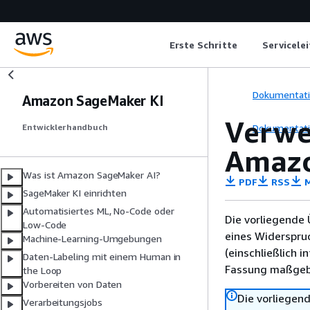
Erste Schritte
Servicele
Dokumentat
Amazon SageMaker KI
Verwe
Dokumentat
Entwicklerhandbuch
Amazo
Was ist Amazon SageMaker AI?
PDF
RSS
M
SageMaker KI einrichten
Automatisiertes ML, No-Code oder
Die vorliegende 
Low-Code
eines Widerspru
Machine-Learning-Umgebungen
(einschließlich 
Daten-Labeling mit einem Human in
Fassung maßgebl
the Loop
Vorbereiten von Daten
Die vorliegend
Verarbeitungsjobs