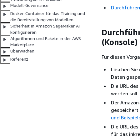
Modell-Governance
Durchführen 
Docker-Container für das Training und
die Bereitstellung von Modellen
Sicherheit in Amazon SageMaker AI
Durchführ
konfigurieren
Algorithmen und Pakete in der AWS
(Konsole)
Marketplace
Überwachen
Für diesen Vorga
Referenz
Löschen Sie
Daten gespe
Die URL des
werden soll.
Der Amazon-
gespeichert 
und Beispiel
Die URL des 
für das inkr