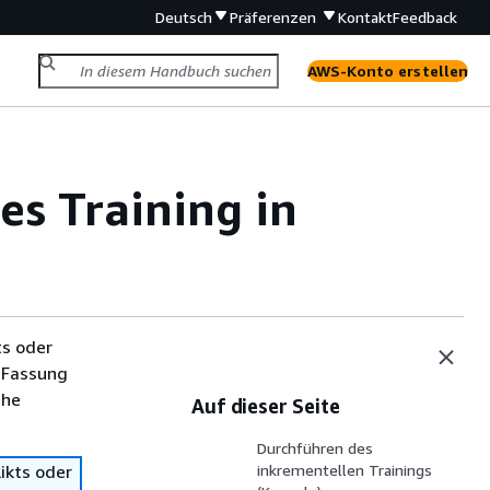
Deutsch
Präferenzen
Kontakt
Feedback
AWS-Konto erstellen
s Training in
ts oder
 Fassung
che
Auf dieser Seite
Durchführen des
ikts oder
inkrementellen Trainings