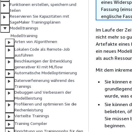
eines Widersp
Funktionen erstellen, speichern und
Fassung (einsc
teilen
englische Fas
Reservieren Sie Kapazitäten mit
SageMaker Trainingsplänen
Modelltrainings
Im Laufe der Zei
Modelltraining
nicht mehr so gu
Arten von Algorithmen
Artefakte eines
Lokalen Code als Remote-Job
ein neues Modell
ausführen
als auch Ressour
Beschleunigen der Entwicklung
generativer KI mit MLflow
Mit dem inkremen
Automatische Modelloptimierung
Datenverfeinerung während des
Sie können e
Trainings
grundlegende
Debuggen und Verbessern der
wurde, was e
Modellleistung
Sie können d
Profilieren und optimieren Sie die
Rechenleistung
beliebten, ö
Verteilte Trainings
Sie müssen b
Training Compiler
beginnen.
Einrichtung von Trainingsjobs für den