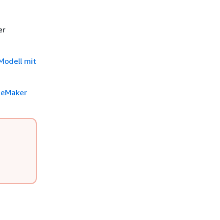
er
 Modell mit
geMaker