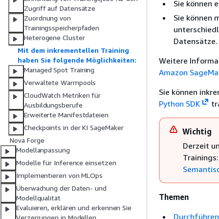
Sie können 
Zugriff auf Datensätze
Sie können m
Zuordnung von
Trainingsspeicherpfaden
unterschied
Heterogene Cluster
Datensätze.
Mit dem inkrementellen Training
Weitere Informa
haben Sie folgende Möglichkeiten:
Managed Spot Training
Amazon SageMa
Verwaltete Warmpools
Sie können inkr
CloudWatch Metriken für
Python SDK
tr
Ausbildungsberufe
Erweiterte Manifestdateien
Checkpoints in der KI SageMaker
Wichtig
Nova Forge
Derzeit u
Modellanpassung
Trainings
Modelle für Inference einsetzen
Semantis
Implementieren von MLOps
Überwachung der Daten- und
Themen
Modellqualität
Evaluieren, erklären und erkennen Sie
Durchführen 
Verzerrungen in Modellen