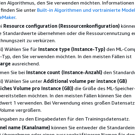
den Algorithmus, den Sie verwenden möchten. Informationen
finden Sie unter
Built-in Algorithmen und vortrainierte Model
eMaker
.
ei
Resource configuration (Ressourcenkonfiguration)
können
e Standardwerte übernehmen oder die Ressourcennutzung e
hnungszeit zu verkürzen.
l) Wählen Sie für
Instance type (Instance-Typ)
den ML-Com
-Typ, den Sie verwenden möchten. In den meisten Fällen ist
large
ausreichend.
men Sie bei
Instance count (Instance-Anzahl)
den Standardw
l) Wählen Sie unter
Additional volume per instance (GB)
iches Volume pro Instance (GB))
die Größe des ML-Speicher
bereitstellen möchten. In den meisten Fällen können Sie den
dwert 1 verwenden. Bei Verwendung eines großen Datensatze
Volume vergrößern.
Angaben zu den Eingabedaten für den Trainingsdatensatz.
nel name (Kanalname)
können Sie entweder die Standardein
) übernehmen oder einen aussagekräftigeren Namen für den