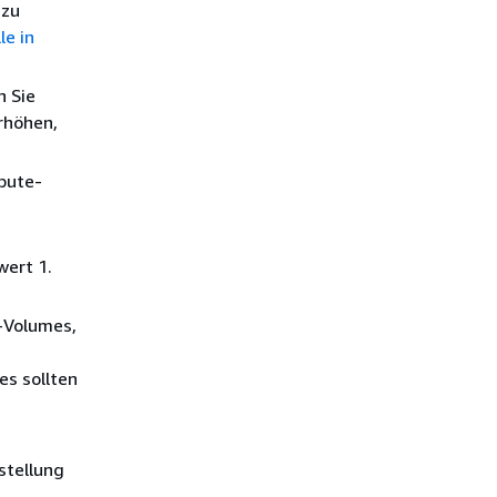
 zu
le in
 Sie
rhöhen,
pute-
ert 1.
-Volumes,
s sollten
stellung