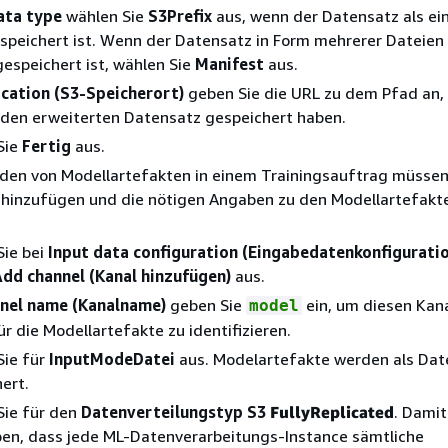
ata type
wählen Sie
S3Prefix
aus, wenn der Datensatz als ei
speichert ist. Wenn der Datensatz in Form mehrerer Dateien
espeichert ist, wählen Sie
Manifest
aus.
ocation (S3-Speicherort)
geben Sie die URL zu dem Pfad an,
den erweiterten Datensatz gespeichert haben.
Sie
Fertig
aus.
en von Modellartefakten in einem Trainingsauftrag müssen 
 hinzufügen und die nötigen Angaben zu den Modellartefakt
Sie bei
Input data configuration (Eingabedatenkonfiguratio
dd channel (Kanal hinzufügen)
aus.
nel name (Kanalname)
geben Sie
ein, um diesen Kana
model
ür die Modellartefakte zu identifizieren.
Sie für
InputMode
Datei
aus. Modelartefakte werden als Dat
ert.
Sie für den
Datenverteilungstyp S3
FullyReplicated
. Damit
en, dass jede ML-Datenverarbeitungs-Instance sämtliche