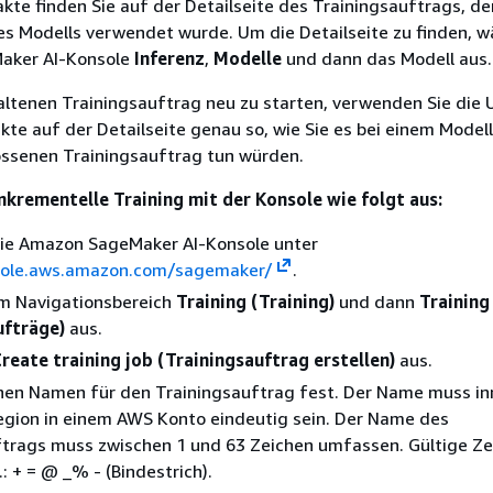
kte finden Sie auf der Detailseite des Trainingsauftrags, der
es Modells verwendet wurde. Um die Detailseite zu finden, w
Maker AI-Konsole
Inferenz
,
Modelle
und dann das Modell aus.
ltenen Trainingsauftrag neu zu starten, verwenden Sie die 
kte auf der Detailseite genau so, wie Sie es bei einem Model
ssenen Trainingsauftrag tun würden.
inkrementelle Training mit der Konsole wie folgt aus:
die Amazon SageMaker AI-Konsole unter
sole.aws.amazon.com/sagemaker/
.
im Navigationsbereich
Training (Training)
und dann
Training
ufträge)
aus.
reate training job (Trainingsauftrag erstellen)
aus.
inen Namen für den Trainingsauftrag fest. Der Name muss in
egion in einem AWS Konto eindeutig sein. Der Name des
trags muss zwischen 1 und 63 Zeichen umfassen. Gültige Ze
: + = @ _% - (Bindestrich).