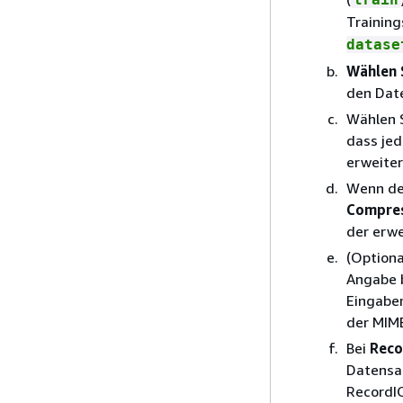
Trainin
datase
Wählen 
den Dat
Wählen 
dass jed
erweiter
Wenn der
Compres
der erwe
(Option
Angabe 
Eingabe
der MIME
Bei
Reco
Datensat
RecordIO