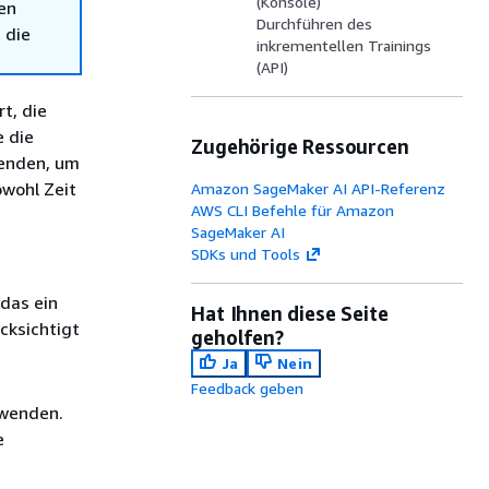
(Konsole)
en
Durchführen des
 die
inkrementellen Trainings
(API)
t, die
e die
Zugehörige Ressourcen
wenden, um
owohl Zeit
Amazon SageMaker AI API-Referenz
AWS CLI Befehle für Amazon
SageMaker AI
SDKs und Tools
 das ein
Hat Ihnen diese Seite
cksichtigt
geholfen?
Ja
Nein
Feedback geben
rwenden.
e