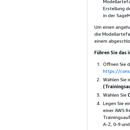
Modellartefa
Erstellung d
in der Sage
Um einen angeha
die Modellartefa
einem abgeschlo
Führen Sie das 
Öffnen Sie 
https://con
Wählen Sie 
(Trainingsa
Wählen Sie
C
Legen Sie e
einer AWS R
Trainingsauf
A-Z, 0-9 und.