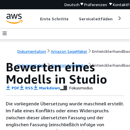
Deutsch
Präferenzen
Kontakt
F
Erste Schritte
Serviceleitfäden
Ent
Dokumentation
Amazon SageMaker
Entwicklerhandbu
Bewerten eines
Dokumentation
Amazon SageMaker
Entwicklerhandbu
Modells in Studio
PDF
RSS
Markdown
Fokusmodus
Die vorliegende Übersetzung wurde maschinell erstellt.
Im Falle eines Konflikts oder eines Widerspruchs
zwischen dieser übersetzten Fassung und der
englischen Fassung (einschließlich infolge von