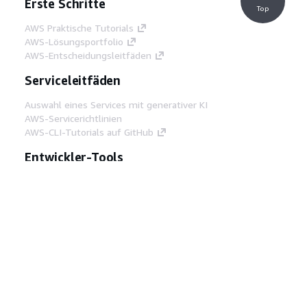
Erste Schritte
Top
AWS Praktische Tutorials
AWS-Lösungsportfolio
AWS-Entscheidungsleitfäden
Serviceleitfäden
Auswahl eines Services mit generativer KI
AWS-Servicerichtlinien
AWS-CLI-Tutorials auf GitHub
Entwickler-Tools
AWS Bibliothek mit Codebeispielen
AWS-CLI
AWS Builder Center
AWS-Entwickler-Tools Blog
Hilfreiche Links
AWS Documentation MCP Server
herunterladen
Melden Sie sich bei der AWS-Konsole an