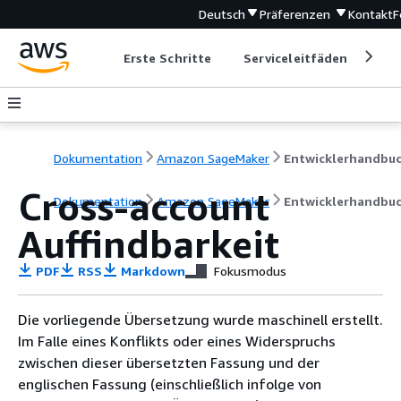
Deutsch
Präferenzen
Kontakt
F
Erste Schritte
Serviceleitfäden
Ent
Dokumentation
Amazon SageMaker
Entwicklerhandbu
Cross-account
Dokumentation
Amazon SageMaker
Entwicklerhandbu
Auffindbarkeit
PDF
RSS
Markdown
Fokusmodus
Die vorliegende Übersetzung wurde maschinell erstellt.
Im Falle eines Konflikts oder eines Widerspruchs
zwischen dieser übersetzten Fassung und der
englischen Fassung (einschließlich infolge von