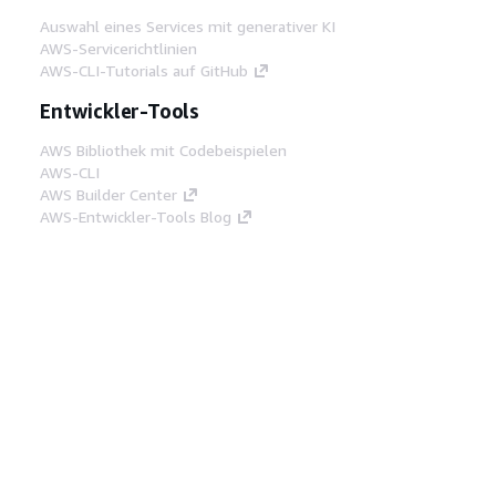
Auswahl eines Services mit generativer KI
AWS-Servicerichtlinien
AWS-CLI-Tutorials auf GitHub
Entwickler-Tools
AWS Bibliothek mit Codebeispielen
AWS-CLI
AWS Builder Center
AWS-Entwickler-Tools Blog
Hilfreiche Links
AWS Documentation MCP Server
herunterladen
Melden Sie sich bei der AWS-Konsole an
AWS re:Post
Datenschutz
Nutzungsbedingungen für die
Website
Cookie-Einstellungen
© 2026,
Amazon Web Services, Inc. oder
Tochtergesellschaften. Alle Rechte vorbehalten.