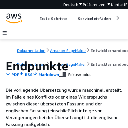
Deutsch
Präferenzen
Kontakt
F
Erste Schritte
Serviceleitfäden
Ent
Dokumentation
Amazon SageMaker
Entwicklerhandbu
Endpunkte
Dokumentation
Amazon SageMaker
Entwicklerhandbu
PDF
RSS
Markdown
Fokusmodus
Die vorliegende Übersetzung wurde maschinell erstellt.
Im Falle eines Konflikts oder eines Widerspruchs
zwischen dieser übersetzten Fassung und der
englischen Fassung (einschließlich infolge von
Verzögerungen bei der Übersetzung) ist die englische
Fassung maßgeblich.