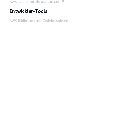
AWS-CLI-Tutorials auf GitHub
Entwickler-Tools
AWS Bibliothek mit Codebeispielen
AWS-CLI
AWS Builder Center
AWS-Entwickler-Tools Blog
Hilfreiche Links
AWS Documentation MCP Server
herunterladen
Melden Sie sich bei der AWS-Konsole an
AWS re:Post
Datenschutz
Nutzungsbedingungen für die
Website
Cookie-Einstellungen
© 2026,
Amazon Web Services, Inc. oder
Tochtergesellschaften. Alle Rechte vorbehalten.
Deutsch