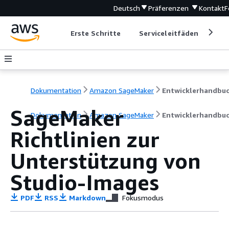
Deutsch
Präferenzen
Kontakt
F
Erste Schritte
Serviceleitfäden
Ent
Dokumentation
Amazon SageMaker
Entwicklerhandbu
SageMaker
Dokumentation
Amazon SageMaker
Entwicklerhandbu
Richtlinien zur
Unterstützung von
Studio-Images
PDF
RSS
Markdown
Fokusmodus