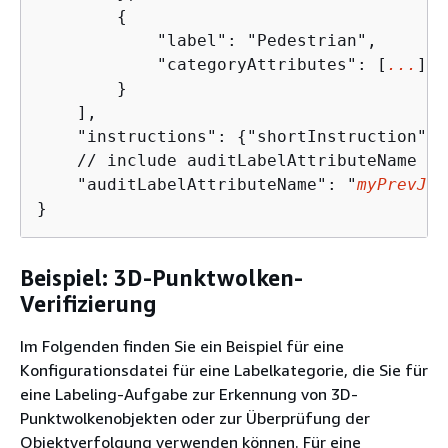
{
            "label": "Pedestrian",

            "categoryAttributes": [
...
]

        }

    ],

    "instructions": 
{
"shortInstruction":"
    // include auditLabelAttributeName fo
    "auditLabelAttributeName": "
myPrevJob
}
Beispiel: 3D-Punktwolken-
Verifizierung
Im Folgenden finden Sie ein Beispiel für eine
Konfigurationsdatei für eine Labelkategorie, die Sie für
eine Labeling-Aufgabe zur Erkennung von 3D-
Punktwolkenobjekten oder zur Überprüfung der
Objektverfolgung verwenden können. Für eine