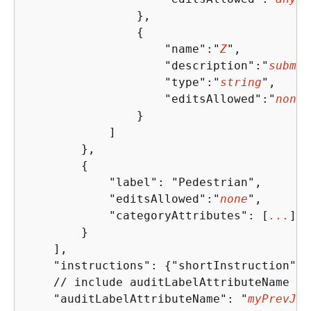
                },

{
                    "name":"
Z
",

                    "description":"
submit
                    "type":"
string
",

                    "editsAllowed":"
none
"

                }

            ]

        },

{
            "label": "Pedestrian",

            "editsAllowed":"
none
", 

            "categoryAttributes": [
...
]

        }

    ],

    "instructions": 
{
"shortInstruction":"
    // include auditLabelAttributeName fo
    "auditLabelAttributeName": "
myPrevJob