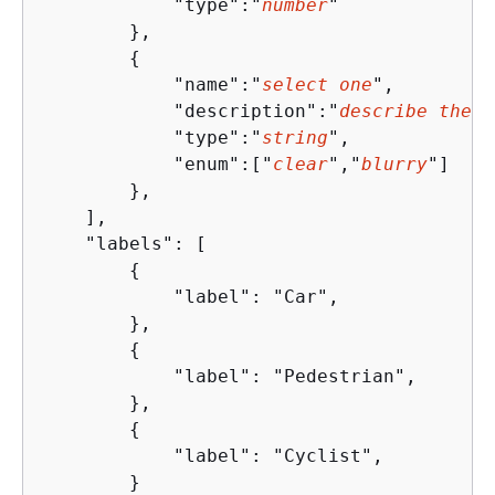
            "type":"
number
"

        },

{
            "name":"
select one
",

            "description":"
describe the s
            "type":"
string
",

            "enum":["
clear
","
blurry
"]

        },   

    ],

    "labels": [

{
            "label": "Car",

        },

{
            "label": "Pedestrian",

        },

{
            "label": "Cyclist",

        }
