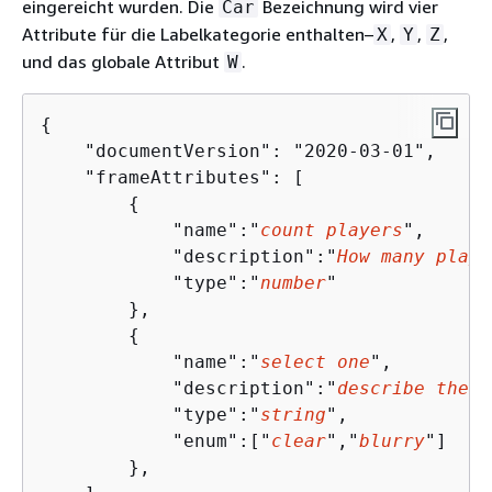
eingereicht wurden. Die
Bezeichnung wird vier
Car
Attribute für die Labelkategorie enthalten–
,
,
,
X
Y
Z
und das globale Attribut
.
W
{
    "documentVersion": "2020-03-01",

    "frameAttributes": [

{
            "name":"
count players
",

            "description":"
How many playe
            "type":"
number
"

        },

{
            "name":"
select one
",

            "description":"
describe the s
            "type":"
string
",

            "enum":["
clear
","
blurry
"]

        },   
