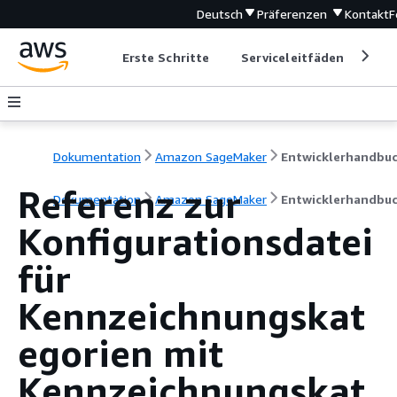
Deutsch
Präferenzen
Kontakt
F
Erste Schritte
Serviceleitfäden
Ent
Dokumentation
Amazon SageMaker
Entwicklerhandbu
Referenz zur
Dokumentation
Amazon SageMaker
Entwicklerhandbu
Konfigurationsdatei
für
Kennzeichnungskat
egorien mit
Kennzeichnungskat