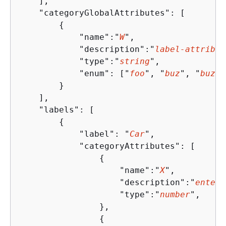
    ],

    "categoryGlobalAttributes": [

{
            "name":"
W
",

            "description":"
label-attribut
            "type":"
string
",

            "enum": ["
foo
", "
buz
", "
buz2
"
        }

    ],

    "labels": [

{
            "label": "
Car
",

            "categoryAttributes": [

{
                    "name":"
X
",

                    "description":"
enter 
                    "type":"
number
",

                },

{