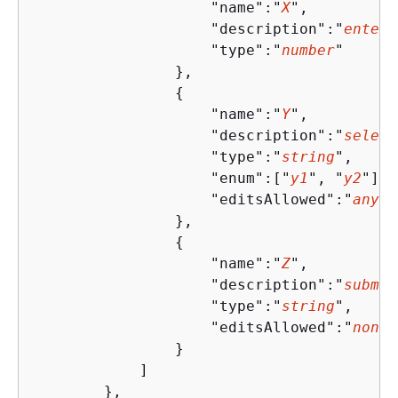
                    "name":"
X
",

                    "description":"
enter 
                    "type":"
number
"

                },

{
                    "name":"
Y
",

                    "description":"
select
                    "type":"
string
",

                    "enum":["
y1
", "
y2
"],

                    "editsAllowed":"
any
"

                },

{
                    "name":"
Z
",

                    "description":"
submit
                    "type":"
string
",

                    "editsAllowed":"
none
"

                }

            ]

        },
