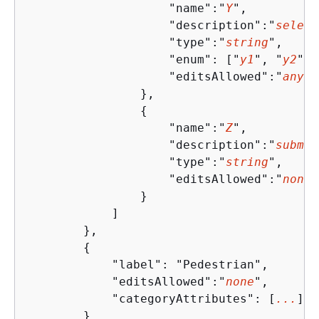
                    "name":"
Y
",

                    "description":"
select
                    "type":"
string
",

                    "enum": ["
y1
", "
y2
"],

                    "editsAllowed":"
any
"

                },

{
                    "name":"
Z
",

                    "description":"
submit
                    "type":"
string
",

                    "editsAllowed":"
none
"

                }

            ]

        },

{
            "label": "Pedestrian",

            "editsAllowed":"
none
", 

            "categoryAttributes": [
...
]

        }
