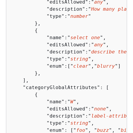
            "editsAllowed":"
any
", 

            "description":"
How many playe
            "type":"
number
"

        },

{
            "name":"
select one
",

            "editsAllowed":"
any
", 

            "description":"
describe the s
            "type":"
string
",

            "enum":["
clear
","
blurry
"]

        },   

    ],

    "categoryGlobalAttributes": [

{
            "name":"
W
",

            "editsAllowed":"
none
", 

            "description":"
label-attribut
            "type":"
string
",

            "enum": ["
foo
", "
buzz
", "
biz
"