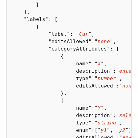
        }

    ],

    "labels": [

{
            "label": "
Car
",

            "editsAllowed":"
none
", 

            "categoryAttributes": [

{
                    "name":"
X
",

                    "description":"
enter 
                    "type":"
number
",

                    "editsAllowed":"
none
"

                },

{
                    "name":"
Y
",

                    "description":"
select
                    "type":"
string
",

                    "enum":["
y1
", "
y2
"],

                    "editsAllowed":"
any
"
