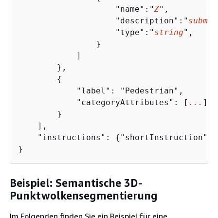
                    "name":"
Z
",

                    "description":"
submit
                    "type":"
string
",

                }

            ]

        },

{
            "label": "Pedestrian",

            "categoryAttributes": [
...
]

        }

    ],

    "instructions": 
{
"shortInstruction":"
}
Beispiel: Semantische 3D-
Punktwolkensegmentierung
Im Folgenden finden Sie ein Beispiel für eine