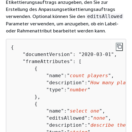
Etikettierungsauftrags anzugeben, den Sie zur
Erstellung des Anpassungsetikettierungsauftrags
verwenden. Optional können Sie den
editsAllowed
Parameter verwenden, um anzugeben, ob ein Label-
oder Rahmenattribut bearbeitet werden kann.
{
    "documentVersion": "2020-03-01",

    "frameAttributes": [

{
            "name":"
count players
",

            "description":"
How many playe
            "type":"
number
"

        },

{
            "name":"
select one
",

            "editsAllowed":"
none
",

            "description":"
describe the s