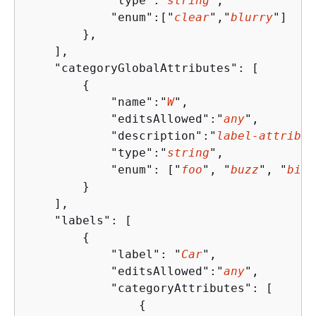
            "type":"
string
",

            "enum":["
clear
","
blurry
"]

        },   

    ],

    "categoryGlobalAttributes": [

{
            "name":"
W
",

            "editsAllowed":"
any
",

            "description":"
label-attribut
            "type":"
string
",

            "enum": ["
foo
", "
buzz
", "
biz
"
        }

    ],

    "labels": [

{
            "label": "
Car
",

            "editsAllowed":"
any
",

            "categoryAttributes": [

{