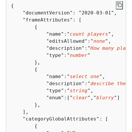
{
    "documentVersion": "2020-03-01",

    "frameAttributes": [

{
            "name":"
count players
",

            "editsAllowed":"
none
", 

            "description":"
How many playe
            "type":"
number
"

        },

{
            "name":"
select one
",

            "description":"
describe the s
            "type":"
string
",

            "enum":["
clear
","
blurry
"]

        },   

    ],

    "categoryGlobalAttributes": [

{