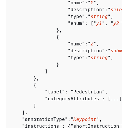
                    "name":"
Y
",

                    "description":"
select
                    "type":"
string
",

                    "enum": ["
y1
", "
y2
"]

                },

{
                    "name":"
Z
",

                    "description":"
submit
                    "type":"
string
",

                }

            ]

        },

{
            "label": "Pedestrian",

            "categoryAttributes": [
...
]

        }

    ],

    "annotationType":"
Keypoint
",

    "instructions": 
{
"shortInstruction":"