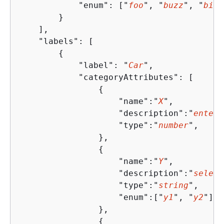
            "enum": ["
foo
", "
buzz
", "
biz
"
        }

    ],

    "labels": [

{
            "label": "
Car
",

            "categoryAttributes": [

{
                    "name":"
X
",

                    "description":"
enter 
                    "type":"
number
",

                },

{
                    "name":"
Y
",

                    "description":"
select
                    "type":"
string
",

                    "enum":["
y1
", "
y2
"]

                },

{