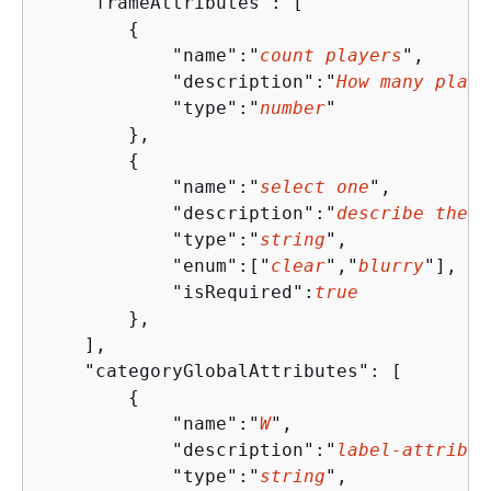
    "frameAttributes": [

{
            "name":"
count players
",

            "description":"
How many playe
            "type":"
number
"

        },

{
            "name":"
select one
",

            "description":"
describe the s
            "type":"
string
",

            "enum":["
clear
","
blurry
"],

            "isRequired":
true
        },   

    ],

    "categoryGlobalAttributes": [

{
            "name":"
W
",

            "description":"
label-attribut
            "type":"
string
",
