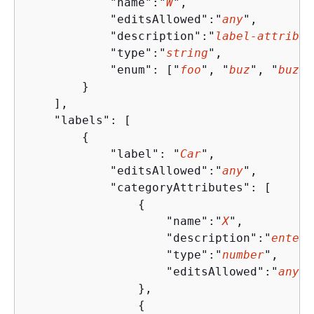
            "name":"
W
",

            "editsAllowed":"
any
", 

            "description":"
label-attribut
            "type":"
string
",

            "enum": ["
foo
", "
buz
", "
buz2
"
        }

    ],

    "labels": [

{
            "label": "
Car
",

            "editsAllowed":"
any
", 

            "categoryAttributes": [

{
                    "name":"
X
",

                    "description":"
enter 
                    "type":"
number
",

                    "editsAllowed":"
any
"

                },

{