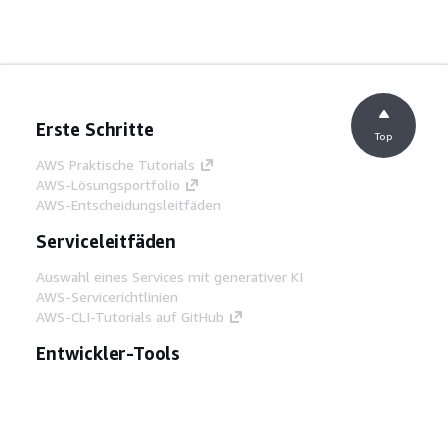
Erste Schritte
Top
AWS Praktische Tutorials
AWS-Lösungsportfolio
AWS-Entscheidungsleitfäden
Serviceleitfäden
Auswahl eines Services mit generativer KI
AWS-Servicerichtlinien
AWS-CLI-Tutorials auf GitHub
Entwickler-Tools
AWS Bibliothek mit Codebeispielen
AWS-CLI
AWS Builder Center