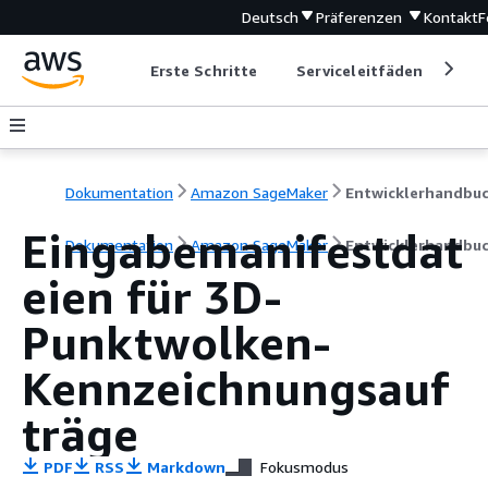
Deutsch
Präferenzen
Kontakt
F
Erste Schritte
Serviceleitfäden
Ent
Dokumentation
Amazon SageMaker
Entwicklerhandbu
Eingabemanifestdat
Dokumentation
Amazon SageMaker
Entwicklerhandbu
eien für 3D-
Punktwolken-
Kennzeichnungsauf
träge
PDF
RSS
Markdown
Fokusmodus