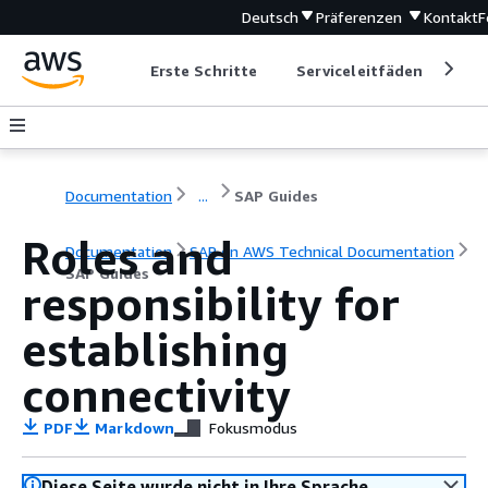
Deutsch
Präferenzen
Kontakt
F
Erste Schritte
Serviceleitfäden
Ent
Documentation
...
SAP Guides
Roles and
Documentation
SAP on AWS Technical Documentation
SAP Guides
responsibility for
establishing
connectivity
PDF
Markdown
Fokusmodus
Diese Seite wurde nicht in Ihre Sprache