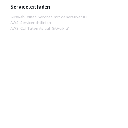
Serviceleitfäden
Auswahl eines Services mit generativer KI
AWS-Servicerichtlinien
AWS-CLI-Tutorials auf GitHub
Entwickler-Tools
AWS Bibliothek mit Codebeispielen
AWS-CLI
AWS Builder Center
AWS-Entwickler-Tools Blog
Hilfreiche Links
AWS Documentation MCP Server
herunterladen
Melden Sie sich bei der AWS-Konsole an
AWS re:Post
Datenschutz
Nutzungsbedingungen für die
Website
Cookie-Einstellungen
© 2026,