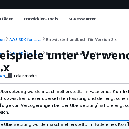
itfäden
Entwickler-Tools
KI-Ressourcen
ion
AWS SDK for Java
Entwicklerhandbuch für Version 2.x
eispiele unter Verwen
ion
AWS SDK for Java
Entwicklerhandbuch für Version 2.x
.x
wn
Fokusmodus
Übersetzung wurde maschinell erstellt. Im Falle eines Konflik
chs zwischen dieser übersetzten Fassung und der englischen
infolge von Verzögerungen bei der Übersetzung) ist die englis
ich.
e Übersetzung wurde maschinell erstellt. Im Falle eines Konfl