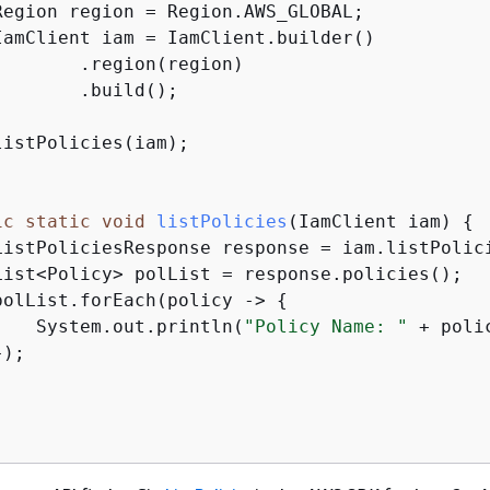
Region region = Region.AWS_GLOBAL;

IamClient iam = IamClient.builder()

       .region(region)

       .build();

istPolicies(iam);

ic
static
void
listPolicies
(IamClient iam)
{
ListPoliciesResponse response = iam.listPolici
List<Policy> polList = response.policies();

polList.forEach(policy -> 
{
    System.out.println(
"Policy Name: "
 + poli
);
