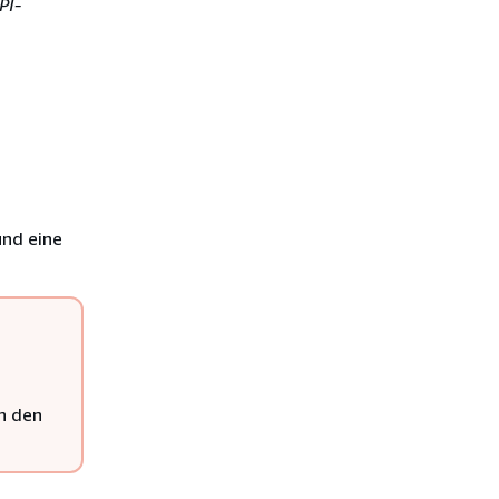
PI-
und eine
n den