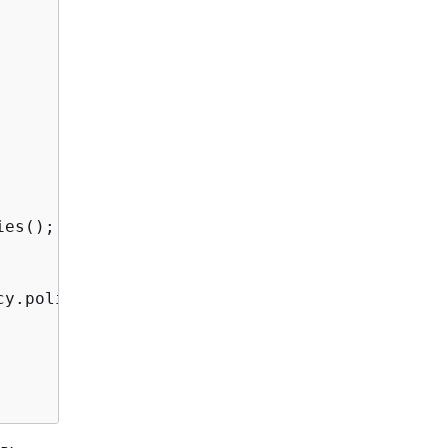
es();

cy.policyName());
