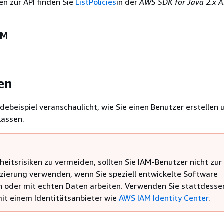
en zur API finden Sie
ListPolicies
in der
AWS SDK for Java 2.x A
AM
en
ebeispiel veranschaulicht, wie Sie einen Benutzer erstellen 
lassen.
eitsrisiken zu vermeiden, sollten Sie IAM-Benutzer nicht zur
izierung verwenden, wenn Sie speziell entwickelte Software
n oder mit echten Daten arbeiten. Verwenden Sie stattdesse
it einem Identitätsanbieter wie
AWS IAM Identity Center
.