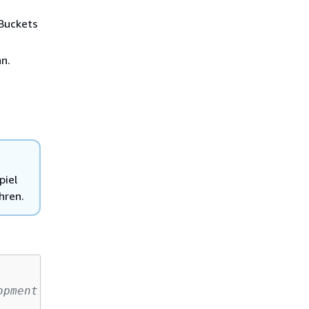
-Buckets
n.
piel
hren.
pment environment, including your credentials