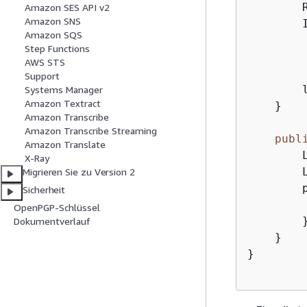
        
Amazon SES API v2
Amazon SNS
        
Amazon SQS
         
Step Functions
         
AWS STS
Support
        l
Systems Manager
Amazon Textract
    }

Amazon Transcribe
Amazon Transcribe Streaming
publ
Amazon Translate
        
X-Ray
        
Migrieren Sie zu Version 2
        
Sicherheit
        
OpenPGP-Schlüssel
        }
Dokumentverlauf
    }

}
