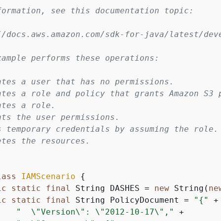
formation, see this documentation topic:

//docs.aws.amazon.com/sdk-for-java/latest/deve
xample performs these operations:

ates a user that has no permissions.

ates a role and policy that grants Amazon S3 p
tes a role.

nts the user permissions.

s temporary credentials by assuming the role.
tes the resources.

lass
IAMScenario
{
ic
static
final
 String DASHES = 
new
 String(
ne
ic
static
final
 String PolicyDocument = 
"
{
"
 +

"  \"Version\": \"2012-10-17\","
 +
