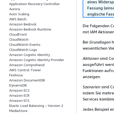
eines Widersp
Application Recovery Controller
Fassung (einsc
Aurora
englische Fas
Auto Scaling
AWS Batch
Amazon Bedrock
Die folgenden Co
Amazon Bedrock Runtime
mit IAM Aktione
CloudFront
CloudWatch
Bei
Grundlagen
h
CloudWatch Events
wesentlichen Vor
CloudWatch Logs
Amazon Cognito Identity
Aktionen
sind Co
Amazon Cognito Identity Provider
ausgeführt werde
Amazon Comprehend
AWS Control Tower
Funktionen aufr
Firehose
anzeigen.
Amazon DocumentDB
DynamoDB
Szenarien
sind Co
Amazon EC2
indem Sie mehre
Amazon ECR
Services kombini
Amazon ECS
Elastic Load Balancing – Version 2
Jedes Beispiel e
MediaStore