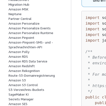
und erf
Migration Hub
Amazon MSK
Neptune
import
Partner Central
import
Amazon Personalize
Amazon Personalize Events
import
Amazon Personalize Runtime
import
Amazon Pinpoint
import
 j
Amazon-Pinpoint-SMS- und -
Sprachnachrichten-API
/**

Amazon Polly
Amazon RDS
 * Befor
Amazon RDS Data Service
 * envir
Amazon Redshift
 *

Amazon Rekognition
 * For m
Route-53-Domainregistrierung
 *

Amazon S3
Amazon S3 Control
 * https
S3-Verzeichnis-Buckets
 */
SageMaker KI
public
c
Secrets Manager
publ
Amazon SES