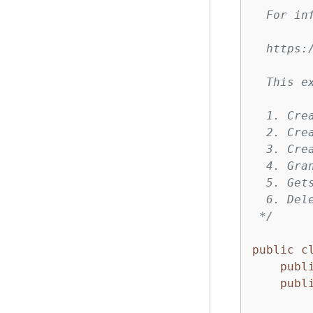
  For in
  https:
  This e
  1. Cre
  2. Cre
  3. Crea
  4. Gra
  5. Get
  6. Dele
 */
public
c
publ
publ