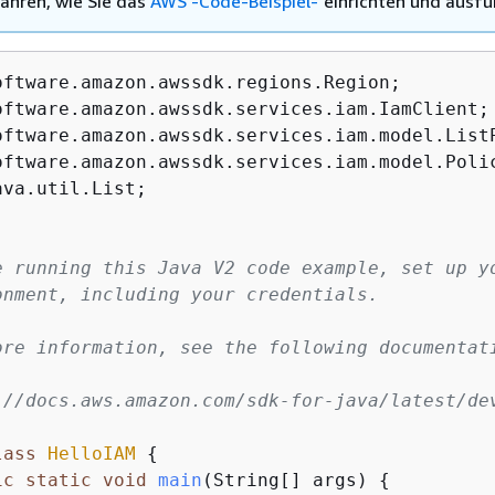
ahren, wie Sie das
AWS -Code-Beispiel-
einrichten und ausfü
ava.util.List;

e running this Java V2 code example, set up yo
onment, including your credentials.

ore information, see the following documentati
://docs.aws.amazon.com/sdk-for-java/latest/dev
lass
HelloIAM
{
ic
static
void
main
(String[] args)
{