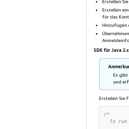
Erstellen Si
Erstellen ei
für das Konto
Hinzufügen e
Übernehmen S
Anmeldeinfo
SDK für Java 2.x
Anmerku
Es gibt
und erf
Erstellen Sie
/*

  To run