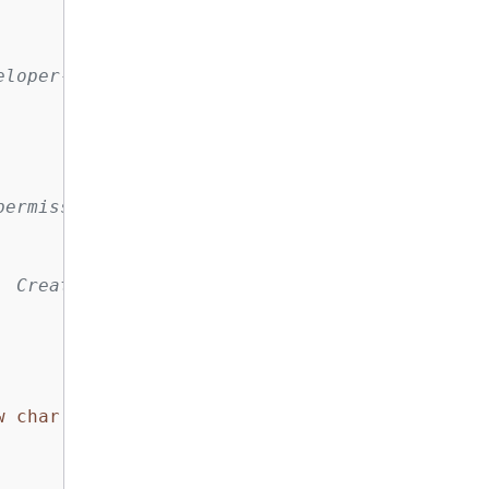
loper-guide/get-started.html

ermissions.

  Creates an Amazon S3 Service client object w
w
char
[
80
]).replace(
"\0"
, 
"-"
);
