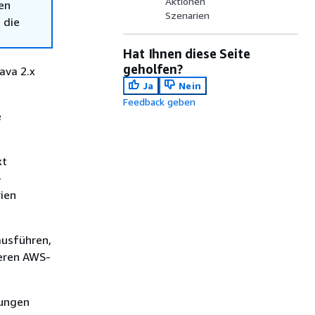
Aktionen
en
Szenarien
 die
Hat Ihnen diese Seite
geholfen?
ava 2.x
Ja
Nein
Feedback geben
e
xt
-
ien
ausführen,
deren AWS-
sungen