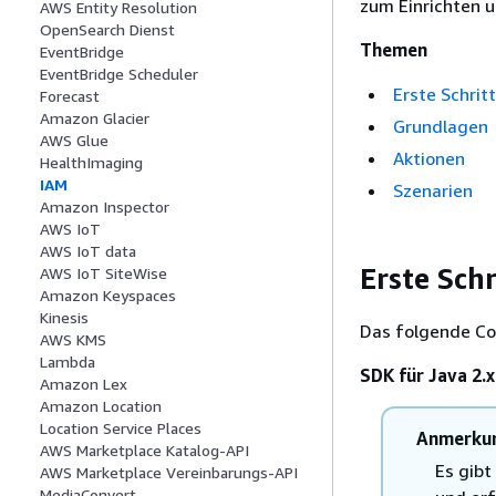
zum Einrichten 
AWS Entity Resolution
OpenSearch Dienst
Themen
EventBridge
EventBridge Scheduler
Erste Schrit
Forecast
Amazon Glacier
Grundlagen
AWS Glue
Aktionen
HealthImaging
IAM
Szenarien
Amazon Inspector
AWS IoT
AWS IoT data
Erste Schr
AWS IoT SiteWise
Amazon Keyspaces
Kinesis
Das folgende Cod
AWS KMS
Lambda
SDK für Java 2.x
Amazon Lex
Amazon Location
Location Service Places
Anmerku
AWS Marketplace Katalog-API
Es gibt
AWS Marketplace Vereinbarungs-API
MediaConvert