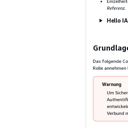
Einzelheit
Referenz
.
Hello I
Grundlag
Das folgende Cod
Rolle annehmen 
Warnung
Um Sicherh
Authentif
entwickel
Verbund m