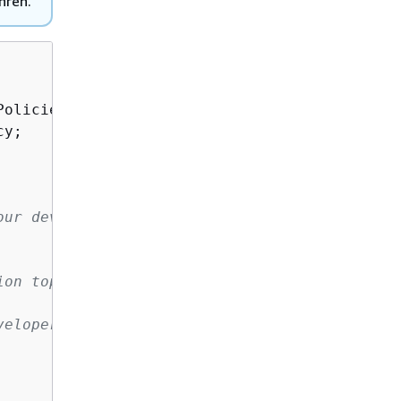
hren.
ur development

on topic:

eloper-guide/get-started.html
