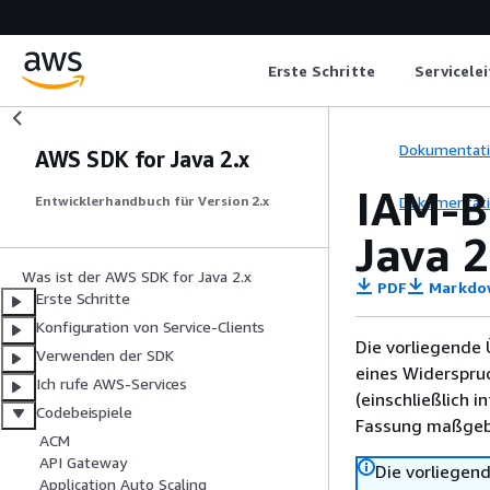
Erste Schritte
Servicele
Dokumentat
AWS SDK for Java 2.x
IAM-B
Dokumentat
Entwicklerhandbuch für Version 2.x
Java 2
Was ist der AWS SDK for Java 2.x
PDF
Markdo
Erste Schritte
Konfiguration von Service-Clients
Die vorliegende 
Verwenden der SDK
eines Widerspru
Ich rufe AWS-Services
(einschließlich 
Codebeispiele
Fassung maßgebl
ACM
API Gateway
Die vorliegend
Application Auto Scaling