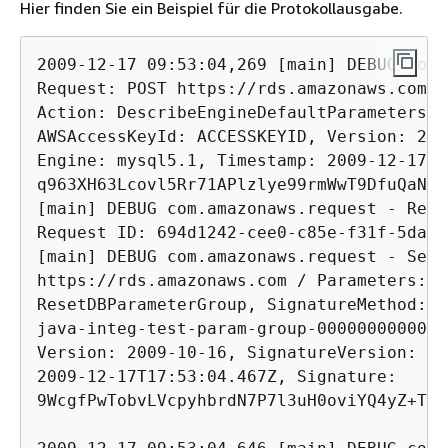
Hier finden Sie ein Beispiel für die Protokollausgabe.
2009-12-17 09:53:04,269 [main] DEBUG com.
Request: POST https://rds.amazonaws.com /
Action: DescribeEngineDefaultParameters, 
AWSAccessKeyId: ACCESSKEYID, Version: 200
Engine: mysql5.1, Timestamp: 2009-12-17T1
q963XH63Lcovl5Rr71APlzlye99rmWwT9DfuQaNzn
[main] DEBUG com.amazonaws.request - Rece
Request ID: 694d1242-cee0-c85e-f31f-5dab1
[main] DEBUG com.amazonaws.request - Send
https://rds.amazonaws.com / Parameters: (
ResetDBParameterGroup, SignatureMethod: H
java-integ-test-param-group-0000000000000
Version: 2009-10-16, SignatureVersion: 2,
2009-12-17T17:53:04.467Z, Signature:

9WcgfPwTobvLVcpyhbrdN7P7l3uH0oviYQ4yZ+TQj