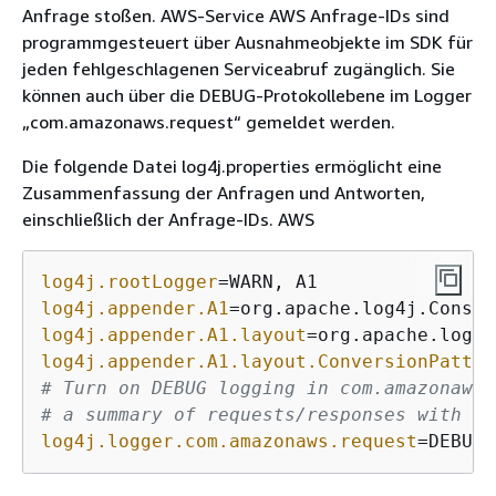
Anfrage stoßen. AWS-Service AWS Anfrage-IDs sind
programmgesteuert über Ausnahmeobjekte im SDK für
jeden fehlgeschlagenen Serviceabruf zugänglich. Sie
können auch über die DEBUG-Protokollebene im Logger
„com.amazonaws.request“ gemeldet werden.
Die folgende Datei log4j.properties ermöglicht eine
Zusammenfassung der Anfragen und Antworten,
einschließlich der Anfrage-IDs. AWS
log4j.rootLogger
log4j.appender.A1
log4j.appender.A1.layout
log4j.appender.A1.layout.ConversionPatter
# Turn on DEBUG logging in com.amazonaws.
# a summary of requests/responses with 
{
A
log4j.logger.com.amazonaws.request
=DEBUG