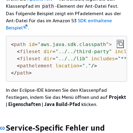
Klassenpfad im
-Element der Ant-Datei fest.
path
Das folgende Beispiel zeigt ein Pfadelement aus der
Ant-Datei für das im Amazon S3
SDK enthaltene
Beispiel
.
<
path
id
=
"aws.java.sdk.classpath"
>
<
fileset
dir
=
"../../third-party"
includ
<
fileset
dir
=
"../../lib"
includes
=
"**/*
<
pathelement
location
=
"."
/>
</
path
>
In der Eclipse-IDE können Sie den Klassenpfad
festlegen, indem Sie das Menü öffnen und auf
Projekt
|
Eigenschaften
|
Java Build-Pfad
klicken.
Service-Specific Fehler und