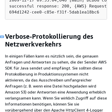
2009-12-17 09:53:04,646 [main] DEBUG com.
successful response: 200, 
{
AWS} Request I
694d1242-cee0-c85e-f31f-5dab1ea18bc6
Verbose-Protokollierung des
Netzwerkverkehrs
In einigen Fällen kann es nützlich sein, die genauen
Anfragen und Antworten zu sehen, die der Sender AWS
SDK für Java sendet und empfängt. Sie sollten diese
Protokollierung in Produktionssystemen nicht
aktivieren, da das Ausschreiben umfangreicher
Anfragen (z. B. wenn eine Datei hochgeladen wird
Amazon S3) oder Antworten eine Anwendung erheblich
verlangsamen kann. Wenn Sie wirklich Zugriff auf diese
Informationen benötigen, können Sie sie
vorübergehend über den Apache HttpClient 4-Logger