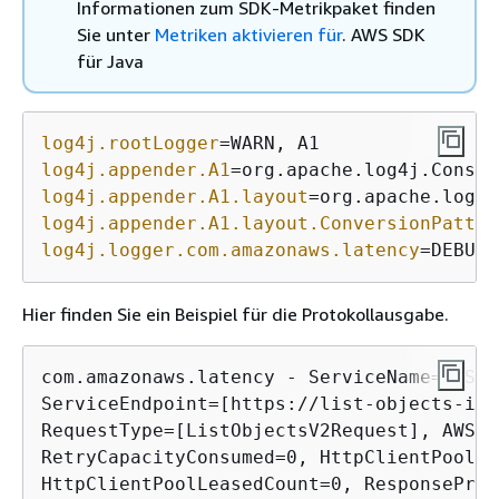
Informationen zum SDK-Metrikpaket finden
Sie unter
Metriken aktivieren für
. AWS SDK
für Java
log4j.rootLogger
log4j.appender.A1
log4j.appender.A1.layout
log4j.appender.A1.layout.ConversionPatter
log4j.logger.com.amazonaws.latency
=DEBUG
Hier finden Sie ein Beispiel für die Protokollausgabe.
com.amazonaws.latency - ServiceName=[
{
S3}
ServiceEndpoint=[https://list-objects-int
RequestType=[ListObjectsV2Request], AWSRe
RetryCapacityConsumed=0, HttpClientPoolAv
HttpClientPoolLeasedCount=0, ResponseProc