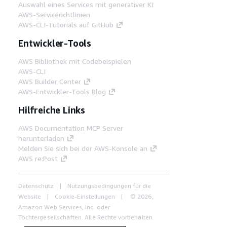
Auswahl eines Services mit generativer KI
AWS-Servicerichtlinien
AWS-CLI-Tutorials auf GitHub
Entwickler-Tools
AWS Bibliothek mit Codebeispielen
AWS-CLI
AWS Builder Center
AWS-Entwickler-Tools Blog
Hilfreiche Links
AWS Documentation MCP Server
herunterladen
Melden Sie sich bei der AWS-Konsole an
AWS re:Post
Datenschutz
Nutzungsbedingungen für die
Website
Cookie-Einstellungen
© 2026,
Amazon Web Services, Inc. oder
Tochtergesellschaften. Alle Rechte vorbehalten.