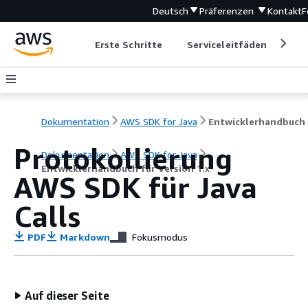
Deutsch
Präferenzen
Kontakt
F
Erste Schritte
Serviceleitfäden
Ent
Dokumentation
AWS SDK for Java
Protokollierung
Dokumentation
AWS SDK for Java
Entwicklerhandbuch für Version 1.x
AWS SDK für Java
Calls
PDF
Markdown
Fokusmodus
Auf dieser Seite