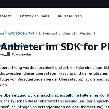
itfäden
Entwickler-Tools
KI-Ressourcen
ion
AWS SDK for PHP
Entwicklerhandbuch für Version 3
Anbieter im SDK for 
n
ion
AWS SDK for PHP
Entwicklerhandbuch für Version 3
wn
Fokusmodus
Übersetzung wurde maschinell erstellt. Im Falle eines Konflik
chs zwischen dieser übersetzten Fassung und der englischen
infolge von Verzögerungen bei der Übersetzung) ist die englis
ich.
e Übersetzung wurde maschinell erstellt. Im Falle eines Konfl
ruchs zwischen dieser übersetzten Fassung und der englisch
hließlich infolge von Verzögerungen bei der Übersetzung) ist