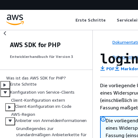
Erste Schritte
Servicele
Dokumentat
AWS SDK for PHP
logi
Dokumentat
Entwicklerhandbuch für Version 3
PDF
Markdo
Was ist das AWS SDK for PHP?
Erste Schritte
Die vorliegende 
Konfiguration von Service-Clients
eines Widerspru
(einschließlich 
Client-Konfiguration extern
Client-Konfiguration im Code
Fassung maßgebl
AWS-Region
Die vorliegend
Anbieter von Anmeldeinformationen
eines Widersp
Grundlegendes zur
standardmäßigen Anbieterkette für
Fassung (einsc