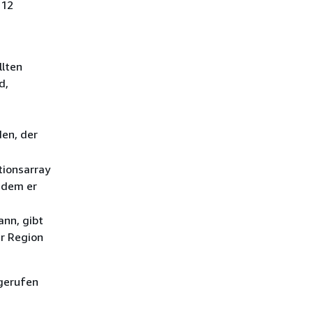
 12
llten
d,
en, der
tionsarray
indem er
nn, gibt
er Region
fgerufen