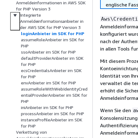
Anmeldeinformationen in AWS SDK
englische Fas
for PHP Version 3
Integrierte
Aws\Credenti
Anmeldeinformationsanbieter in
Anmeldeinformat
der AWS SDK for PHP Version 3
konfiguriert wur
loginAnbieter im SDK for PHP
assumeRoleAnbieter im SDK for
nach der Authen
PHP
in allen Tools fu
ssoAnbieter im SDK for PHP
defaultProviderAnbieter im SDK
Mit diesem Proze
for PHP
Kontoeinrichtung
ecsCredentialsAnbieter im SDK
Identität von Ih
for PHP
verwaltet die t
envAnbieter im SDK for PHP
assumeRoleWithWebIdentityCred
erhöht die Siche
entialProviderAnbieter im SDK for
Anmeldeinformat
PHP
iniAnbieter im SDK for PHP
Wenn Sie den
a
processAnbieter im SDK for PHP
Konsolensitzung
instanceProfileAnbieter im SDK
Authentifizieru
for PHP
Verkettung von
Anmeldeinformat