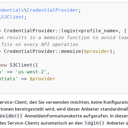
edentials
\
CredentialProvider
\
S3Client
;

= CredentialProvider::login(<profile_name>, [
he results in a memoize function to avoid loa
 file on every API operation
= CredentialProvider::memoize(
$provider
);

new
 S3Client([

n'
 => 
'us-west-2'
,

ntials'
 => 
$provider
rvice-Client, den Sie verwenden möchten, keine Konfigurati
onen bereitgestellt wird, wird dieser Anbieter standardmäßi
Anmeldeinformationskette aufgerufen. In diese
ovider()
 des Service-Clients automatisch an den
Anbieter 
login()