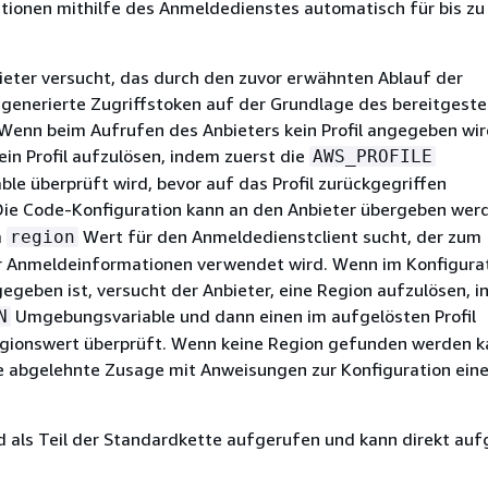
ionen mithilfe des Anmeldedienstes automatisch für bis zu
eter versucht, das durch den zuvor erwähnten Ablauf der
generierte Zugriffstoken auf der Grundlage des bereitgeste
. Wenn beim Aufrufen des Anbieters kein Profil angegeben wir
 ein Profil aufzulösen, indem zuerst die
AWS_PROFILE
e überprüft wird, bevor auf das Profil zurückgegriffen
 Die Code-Konfiguration kann an den Anbieter übergeben werd
m
Wert für den Anmeldedienstclient sucht, der zum
region
er Anmeldeinformationen verwendet wird. Wenn im Konfigura
egeben ist, versucht der Anbieter, eine Region aufzulösen, 
Umgebungsvariable und dann einen im aufgelösten Profil
N
gionswert überprüft. Wenn keine Region gefunden werden ka
ne abgelehnte Zusage mit Anweisungen zur Konfiguration ein
d als Teil der Standardkette aufgerufen und kann direkt au