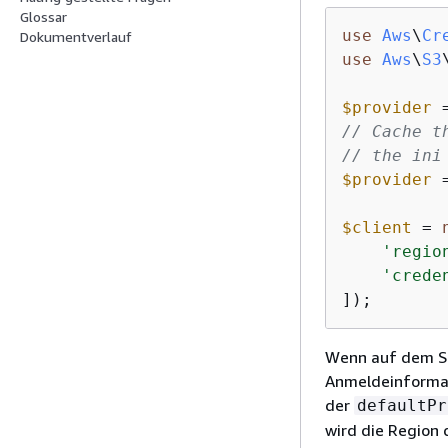
Glossar
use
Aws
\
Cr
Dokumentverlauf
use
Aws
\
S3
$provider
 
// Cache t
// the ini
$provider
 
$client
 = 
'regio
'crede
]);
Wenn auf dem Se
Anmeldeinformati
der
defaultPr
wird die Region