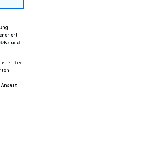
zung
eneriert
 SDKs und
der ersten
rten
 Ansatz