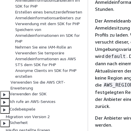
Anmeldeinformationsanbietern im
Anmeldeinformat
SDK for PHP
Stunden.
Erstellen eines benutzerdefinierten
Anmeldeinformationsanbieters zur
Der Anmeldeanbi
Verwendung mit dem SDK for PHP
Anmeldesitzung 
Speichern von
Profils zu laden
Anmeldeinformationen im SDK for
PHP
versucht dieser,
Nehmen Sie eine IAM-Rolle an
Umgebungsvariabl
Verwenden Sie temporäre
wird
.
default
Anmeldeinformationen aus AWS
dann nach eine
STS dem SDK for PHP
Aktualisieren d
Anonyme Clients im SDK for PHP
erstellen
keine Region ang
Verwenden Sie die AWS CRT-
die
AWS_REGIO
Erweiterung
festgelegten Re
Verwenden der SDK
der Anbieter ei
Ich rufe an AWS-Services
zurück.
Codebeispiele
Migration von Version 2
Der Anbieter wir
Sicherheit
werden.
Häufig gestellte Fragen