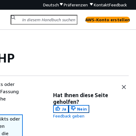
Deutsch
Präferenzen
Kontakt
Feedback
AWS-Konto erstellen
PHP
ts oder
 Fassung
Hat Ihnen diese Seite
che
geholfen?
Ja
Nein
Feedback geben
ikts oder
en
 die