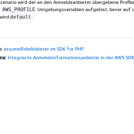
Szenario wird der an den Anmeldeanbieter übergebene Profil
r
Umgebungsvariablen aufgelöst, bevor auf da
AWS_PROFILE
 wird
.
default
:
assumeRoleAnbieter im SDK for PHP
ma:
Integrierte Anmeldeinformationsanbieter in der AWS SDK