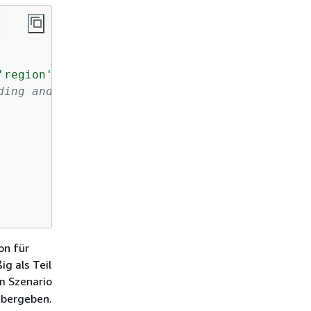
'region'
ding and parsing
on für
g als Teil
m Szenario
übergeben.