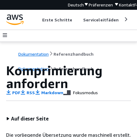
Deutsch
Präferenzen
Kontakt
F
Erste Schritte
Serviceleitfäden
Ent
Dokumentation
Referenzhandbuch
Komprimierung
Dokumentation
Referenzhandbuch
anfordern
PDF
RSS
Markdown
Fokusmodus
Auf dieser Seite
Die vorliegende Übersetzung wurde maschinell erstellt.