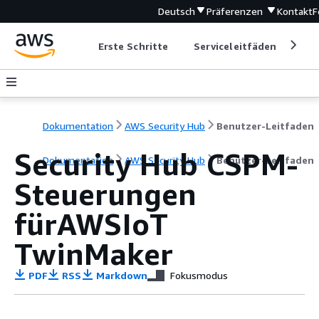
Deutsch
Präferenzen
Kontakt
F
Erste Schritte
Serviceleitfäden
Ent
Dokumentation
AWS Security Hub
Benutzer-Leitfaden
Security Hub CSPM-
Dokumentation
AWS Security Hub
Benutzer-Leitfaden
Steuerungen
fürAWSIoT
TwinMaker
PDF
RSS
Markdown
Fokusmodus