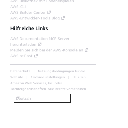
AWS Bibliothek mit Codebeispielen
AWS-CLI
AWS Builder Center
AWS-Entwickler-Tools Blog
Hilfreiche Links
AWS Documentation MCP Server
herunterladen
Melden Sie sich bei der AWS-Konsole an
AWS re:Post
Datenschutz
Nutzungsbedingungen für die
Website
Cookie-Einstellungen
© 2026,
Amazon Web Services, Inc. oder
Tochtergesellschaften. Alle Rechte vorbehalten.
Deutsch