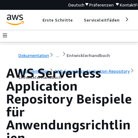
Deutsch
Präferenzen
Kontakt
F
Erste Schritte
Serviceleitfäden
Ent
Dokumentation
...
Entwicklerhandbuch
AWS Serverless
Dokumentation
AWS Serverless Application Repository
Entwicklerhandbuch
Application
Repository Beispiele
für
Anwendungsrichtlin
ien