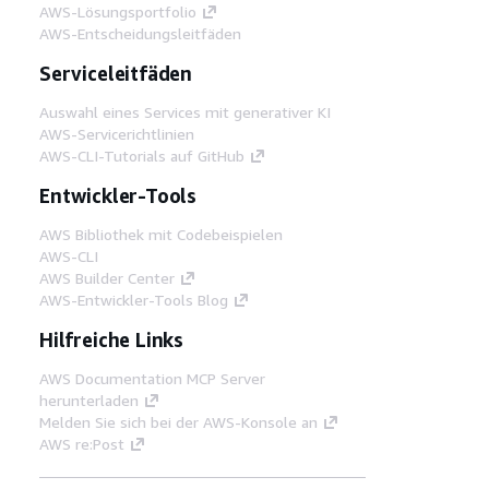
AWS-Lösungsportfolio
AWS-Entscheidungsleitfäden
Serviceleitfäden
Auswahl eines Services mit generativer KI
AWS-Servicerichtlinien
AWS-CLI-Tutorials auf GitHub
Entwickler-Tools
AWS Bibliothek mit Codebeispielen
AWS-CLI
AWS Builder Center
AWS-Entwickler-Tools Blog
Hilfreiche Links
AWS Documentation MCP Server
herunterladen
Melden Sie sich bei der AWS-Konsole an
AWS re:Post