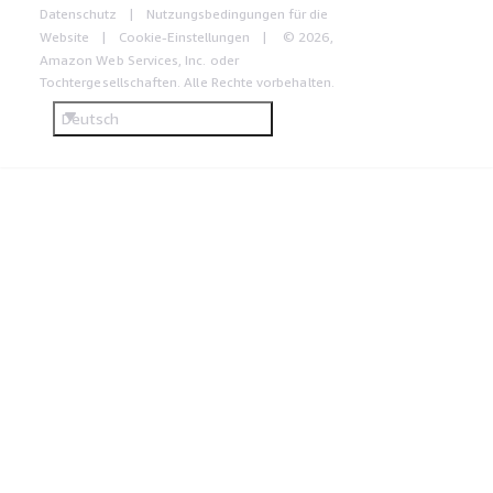
Datenschutz
Nutzungsbedingungen für die
Website
Cookie-Einstellungen
© 2026,
Amazon Web Services, Inc. oder
Tochtergesellschaften. Alle Rechte vorbehalten.
Deutsch