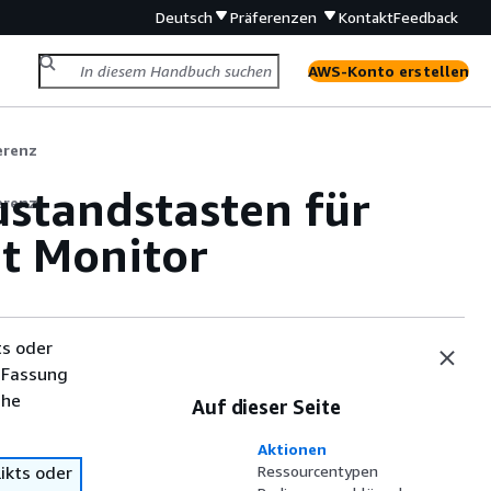
Deutsch
Präferenzen
Kontakt
Feedback
AWS-Konto erstellen
erenz
standstasten für
erenz
t Monitor
ts oder
 Fassung
che
Auf dieser Seite
Aktionen
ikts oder
Ressourcentypen