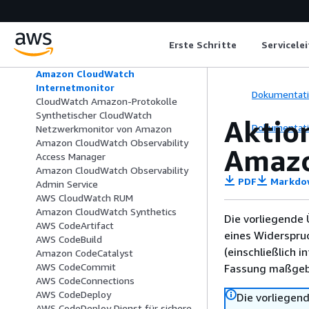
CloudWatch Amazon-
Anwendungssignale
Amazon CloudWatch Application
Erste Schritte
Servicele
Signals MCP-Server
Amazon CloudWatch offenbar
Amazon CloudWatch
Internetmonitor
Dokumentat
CloudWatch Amazon-Protokolle
Synthetischer CloudWatch
Aktio
Dokumentat
Netzwerkmonitor von Amazon
Amazon CloudWatch Observability
Amazo
Access Manager
Amazon CloudWatch Observability
PDF
Markdo
Admin Service
AWS CloudWatch RUM
Amazon CloudWatch Synthetics
Die vorliegende 
AWS CodeArtifact
eines Widerspru
AWS CodeBuild
(einschließlich 
Amazon CodeCatalyst
AWS CodeCommit
Fassung maßgebl
AWS CodeConnections
AWS CodeDeploy
Die vorliegend
AWS CodeDeploy Dienst für sichere