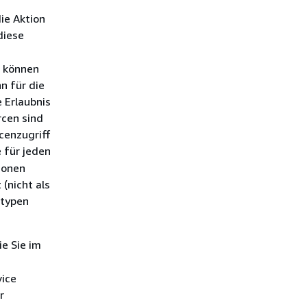
ie Aktion
diese
, können
n für die
 Erlaubnis
rcen sind
cenzugriff
e für jeden
ionen
(nicht als
ntypen
ie Sie im
vice
r