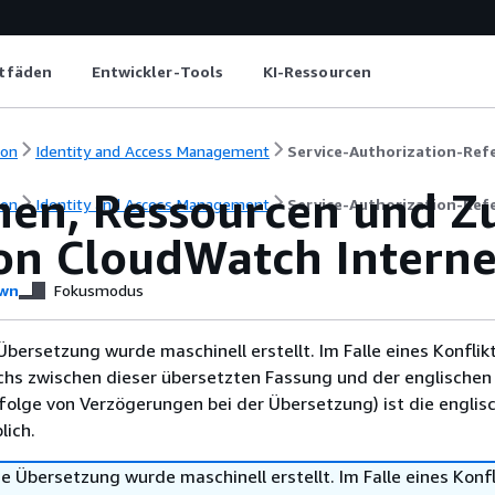
itfäden
Entwickler-Tools
KI-Ressourcen
ion
Identity and Access Management
Service-Authorization-Ref
nen, Ressourcen und Zu
ion
Identity and Access Management
Service-Authorization-Ref
n CloudWatch Interne
wn
Fokusmodus
Übersetzung wurde maschinell erstellt. Im Falle eines Konflik
chs zwischen dieser übersetzten Fassung und der englischen
infolge von Verzögerungen bei der Übersetzung) ist die englis
ich.
e Übersetzung wurde maschinell erstellt. Im Falle eines Konfl