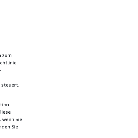
n zum
chtlinie
-
r
 steuert.
tion
Diese
, wenn Sie
nden Sie