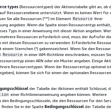
rce types
(Ressourcentypen) der Aktionstabelle gibt an, ob d
auf Ressourcenebene unterstützt. Wenn es keinen Wert für 
sen Sie alle Ressourcen ("*") im Element
Ihrer
Resource
isung angeben. Wenn die Spalte einen Ressourcentyp enthält
eses Typs in einer Anweisung mit dieser Aktion angeben. Wen
 mehrere Ressourcen erforderlich sind, muss der Aufrufer die
n mit diesen Ressourcen zu verwenden. Erforderliche Ressou
it einem Sternchen (*) gekennzeichnet. Wenn Sie den Ressour
t
in einer IAM-Richtlinie einschränken, müssen Si
Resource
Ressourcentyp einen ARN oder ein Muster angeben. Einige Akt
rere Ressourcentypen. Wenn der Ressourcentyp optional ist 
egeben), können Sie sich für einen der optionalen Ressource
gungsschlüssel
der Tabelle der Aktionen enthält Schlüssel, d
einer Richtlinienanweisung angeben können. Weitere
tion
u den Bedingungsschlüsseln, die den Ressourcen für den Ser
 finden Sie in der Spalte
Bedingungsschlüssel
der Tabelle de