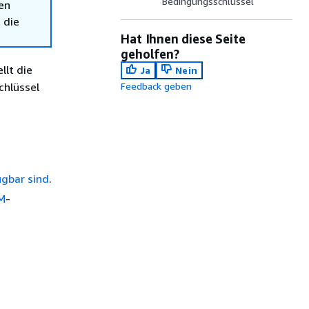
Bedingungsschlüssel
en
 die
Hat Ihnen diese Seite
geholfen?
ellt die
Ja
Nein
chlüssel
Feedback geben
ügbar sind
.
AM
-