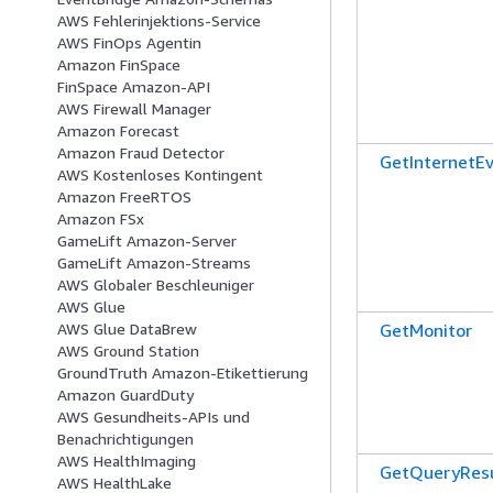
AWS Fehlerinjektions-Service
AWS FinOps Agentin
Amazon FinSpace
FinSpace Amazon-API
AWS Firewall Manager
Amazon Forecast
Amazon Fraud Detector
GetInternetE
AWS Kostenloses Kontingent
Amazon FreeRTOS
Amazon FSx
GameLift Amazon-Server
GameLift Amazon-Streams
AWS Globaler Beschleuniger
AWS Glue
GetMonitor
AWS Glue DataBrew
AWS Ground Station
GroundTruth Amazon-Etikettierung
Amazon GuardDuty
AWS Gesundheits-APIs und
Benachrichtigungen
AWS HealthImaging
GetQueryResu
AWS HealthLake