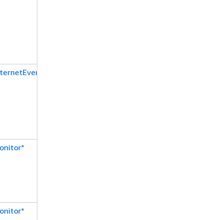
nternetEvent*
onitor*
onitor*