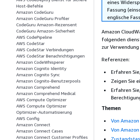
eines Widersp
Host-Befehle
Fassung (einsc
Amazon CodeGuru
englische Fas
Amazon CodeGuru Profiler
CodeGuru Amazon-Rezensent
CodeGuru Amazon-Sicherheit
Amazon CloudWat
AWS CodePipeline
folgenden diens
AWS CodeStar
zur Verwendung i
AWS CodeStar Verbindungen
AWS CodeStar Benachrichtigungen
Referenzen:
Amazon CodeWhisperer
Amazon Cognito Identity
Erfahren Sie
Amazon Cognito Sync
Zeigen Sie e
Amazon Cognito-Benutzerpools
Amazon Comprehend
Erfahren Sie
Amazon Comprehend Medical
Berechtigung
AWS Compute Optimizer
AWS Compute Optimizer
Themen
Optimizer-Automatisierung
AWS Config
Von Amazon 
Amazon Connect
Von Amazon 
Amazon Connect Cases
Amazon Connect Customer Profiles
Zustandstas