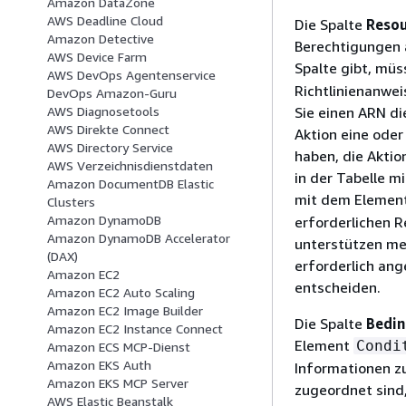
Amazon DataZone
AWS Deadline Cloud
Die Spalte
Resou
Amazon Detective
Berechtigungen 
AWS Device Farm
Spalte gibt, müs
AWS DevOps Agentenservice
Richtlinienanwe
DevOps Amazon-Guru
Sie einen ARN di
AWS Diagnosetools
AWS Direkte Connect
Aktion eine oder
AWS Directory Service
haben, die Aktio
AWS Verzeichnisdienstdaten
in der Tabelle m
Amazon DocumentDB Elastic
mit dem Elemen
Clusters
Amazon DynamoDB
erforderlichen 
Amazon DynamoDB Accelerator
unterstützen meh
(DAX)
erforderlich ang
Amazon EC2
entscheiden.
Amazon EC2 Auto Scaling
Amazon EC2 Image Builder
Die Spalte
Bedin
Amazon EC2 Instance Connect
Element
Condi
Amazon ECS MCP-Dienst
Amazon EKS Auth
Informationen z
Amazon EKS MCP Server
zugeordnet sind,
AWS Elastic Beanstalk