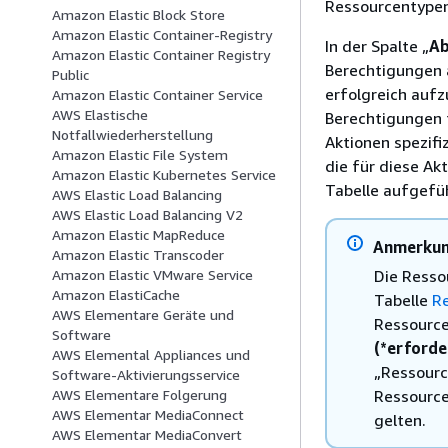
Ressourcentypen
Amazon Elastic Block Store
Amazon Elastic Container-Registry
In der Spalte „
Ab
Amazon Elastic Container Registry
Berechtigungen a
Public
erfolgreich aufz
Amazon Elastic Container Service
AWS Elastische
Berechtigungen f
Notfallwiederherstellung
Aktionen spezifi
Amazon Elastic File System
die für diese Akt
Amazon Elastic Kubernetes Service
Tabelle aufgefüh
AWS Elastic Load Balancing
AWS Elastic Load Balancing V2
Amazon Elastic MapReduce
Anmerku
Amazon Elastic Transcoder
Die Resso
Amazon Elastic VMware Service
Amazon ElastiCache
Tabelle
R
AWS Elementare Geräte und
Ressourcen
Software
(*erforde
AWS Elemental Appliances und
„Ressourc
Software-Aktivierungsservice
Ressource
AWS Elementare Folgerung
AWS Elementar MediaConnect
gelten.
AWS Elementar MediaConvert