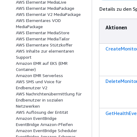
AWS Elementar MediaLive
AWS Elementar MediaPackage
Details zu den S
AWS Elementar V2 MediaPackage
AWS Elementares VOD
MediaPackage
Aktionen
AWS Elementar MediaStore
AWS Elementar MediaTailor
AWS Elementare Stützkoffer
CreateMonito
AWS Inhalte zur elementaren
Support
Amazon EMR auf EKS (EMR
Container)
Amazon EMR Serverless
DeleteMonito
AWS SMS und Voice für
Endbenutzer V2
AWS Nachrichtenübermittlung für
Endbenutzer in sozialen
Netzwerken
AWS Auflösung der Entität
GetHealthEve
Amazon EventBridge
EventBridge Amazon-Pfeifen
Amazon EventBridge Scheduler
EventBridge Amazon-Schemas