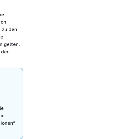
he
ion
h zu den
ge
n gelten,
 der
le
die
tionen“