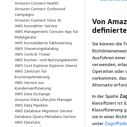
Amazon Connect Health
Amazon Connect Outbound
Campaigns
Von Amaz
Amazon Connect Voice ID
AWS Konnektor-Service
definiert
AWS Management Console App für
Mobilgeräte
AWS Konsolidierte Fakturierung
Sie können die 
AWS Steuerungskatalog
Richtlinienanwe
AWS Control Tower
Ausführen einer 
AWS Kosten- und Nutzungsbericht
verwenden, erlau
AWS Cost Explorer Explorer-Dienst
Operation oder 
AWS Zentrum für
Kostenoptimierung
vorkommen, dass 
AWS Service zur
Alternativ erfor
Kundenverifizierung
AWS Data Exchange
In der Spalte
Zug
Amazon Data Lifecycle Manager
klassifiziert is
AWS Data Pipeline
Klassifizierung 
AWS Database Migration Service
sie in einer Ric
Database Query Metadata Service
AWS DataSync
unter
Zugriffse