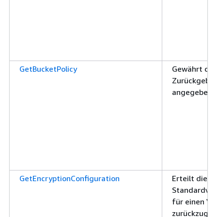
GetBucketPolicy
Gewährt die
Zurückgeben 
angegebene
GetEncryptionConfiguration
Erteilt die B
Standardver
für einen Ve
zurückzuge