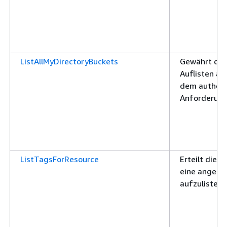
ListAllMyDirectoryBuckets
Gewährt die
Auflisten al
dem authenti
Anforderung
ListTagsForResource
Erteilt die B
eine angege
aufzulisten