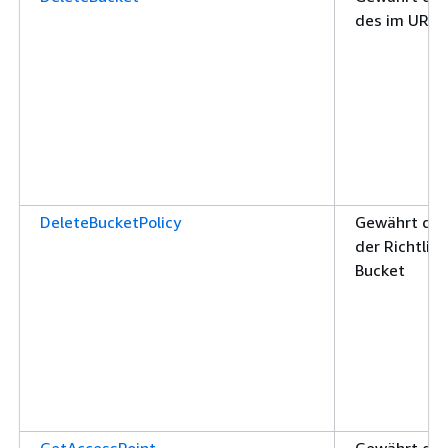
des im URI 
DeleteBucketPolicy
Gewährt die
der Richtlin
Bucket
GetAccessPoint
Gewährt die