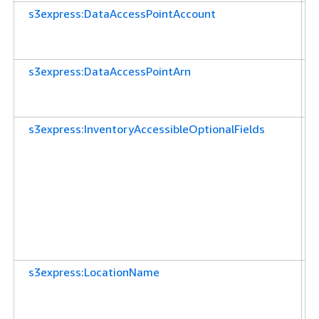
s3express:DataAccessPointAccount
s3express:DataAccessPointArn
s3express:InventoryAccessibleOptionalFields
s3express:LocationName