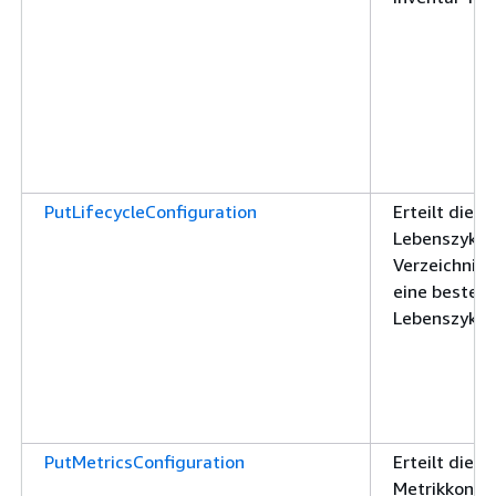
PutLifecycleConfiguration
Erteilt die 
Lebenszyklus
Verzeichnis-
eine besteh
Lebenszyklus
PutMetricsConfiguration
Erteilt die 
Metrikkonfig