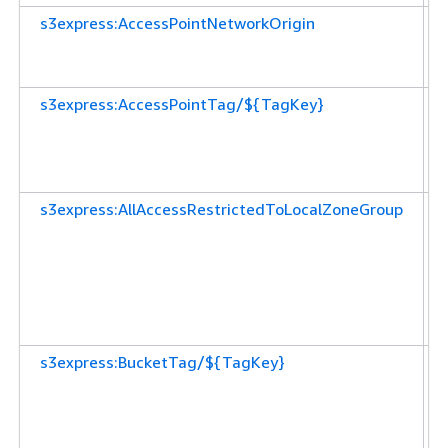
s3express:AccessPointNetworkOrigin
s3express:AccessPointTag/${TagKey}
s3express:AllAccessRestrictedToLocalZoneGroup
s3express:BucketTag/${TagKey}