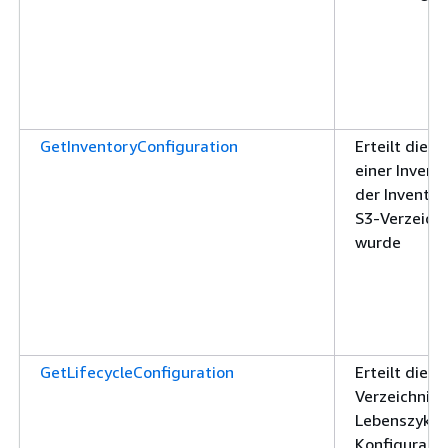
GetInventoryConfiguration
Erteilt die 
einer Invent
der Inventar
S3-Verzeichn
wurde
GetLifecycleConfiguration
Erteilt die B
Verzeichnis
Lebenszyklu
Konfigurati