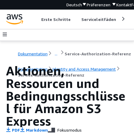
Deutsch
Präferenzen
Kontakt
F
Erste Schritte
Serviceleitfäden
Ent
Dokumentation
...
Service-Authorization-Referenz
Aktionen,
Dokumentation
Identity and Access Management
Service-Authorization-Referenz
Ressourcen und
Bedingungsschlüsse
l für Amazon S3
Express
PDF
Markdown
Fokusmodus