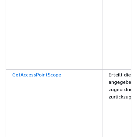
GetAccessPointScope
Erteilt die 
angegebenen
zugeordnete
zurückzuge