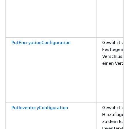
PutEncryptionConfiguration
Gewährt die
Festlegen d
Verschlüssel
einen Verzei
PutInventoryConfiguration
Gewährt die
Hinzufügen e
zu dem Bucke
Inventar-ID