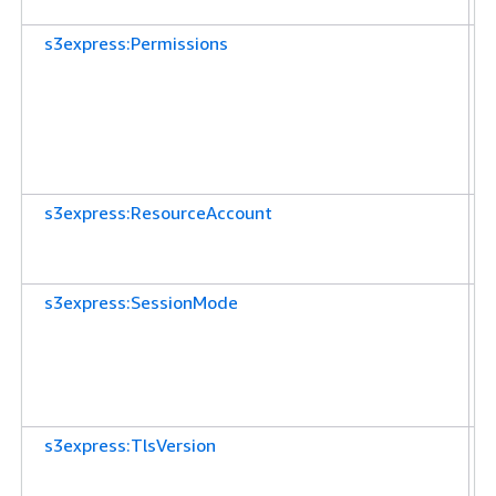
s3express:Permissions
s3express:ResourceAccount
s3express:SessionMode
s3express:TlsVersion