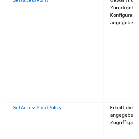
Zurückgeben
Konfigurati
angegebenen
GetAccessPointPolicy
Erteilt die 
angegebenen
Zugriffspunk