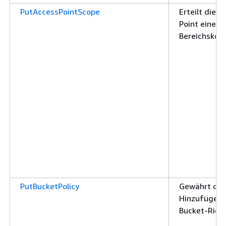
PutAccessPointScope
Erteilt die 
Point einer 
Bereichskon
PutBucketPolicy
Gewährt die
Hinzufügen 
Bucket-Richt