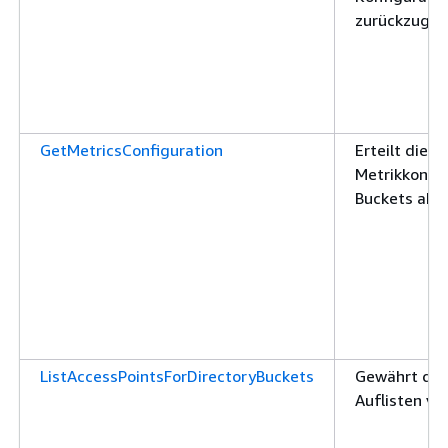
zurückzuge
GetMetricsConfiguration
Erteilt die 
Metrikkonfig
Buckets abz
ListAccessPointsForDirectoryBuckets
Gewährt die
Auflisten vo