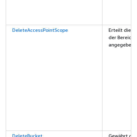
DeleteAccessPointScope
Erteilt die 
der Bereichs
angegebenen
DeleteBucket
Gewährt die