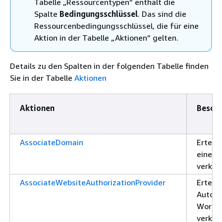
Tabelle „Ressourcentypen“ enthält die
Spalte
Bedingungsschlüssel
. Das sind die
Ressourcenbedingungsschlüssel, die für eine
Aktion in der Tabelle „Aktionen“ gelten.
Details zu den Spalten in der folgenden Tabelle finden
Sie in der Tabelle
Aktionen
Aktionen
Besch
AssociateDomain
Erteilt
einer 
verknü
AssociateWebsiteAuthorizationProvider
Erteilt
Autori
WorkLi
verknü