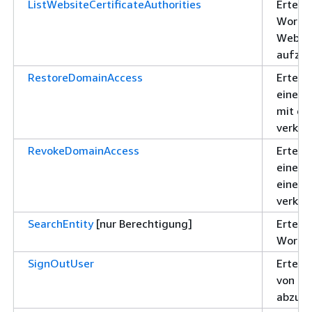
ListWebsiteCertificateAuthorities
Erteilt
WorkLi
Websit
aufzul
RestoreDomainAccess
Erteilt
eine D
mit ei
verknü
RevokeDomainAccess
Erteilt
eine D
einer 
verknü
SearchEntity
[nur Berechtigung]
Erteilt
WorkLi
SignOutUser
Erteilt
von ei
abzum