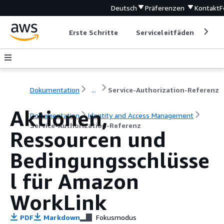
Deutsch
Präferenzen
Kontakt
F
Erste Schritte
Serviceleitfäden
Ent
Dokumentation
...
Service-Authorization-Referenz
Aktionen,
Dokumentation
Identity and Access Management
Service-Authorization-Referenz
Ressourcen und
Bedingungsschlüsse
l für Amazon
WorkLink
PDF
Markdown
Fokusmodus