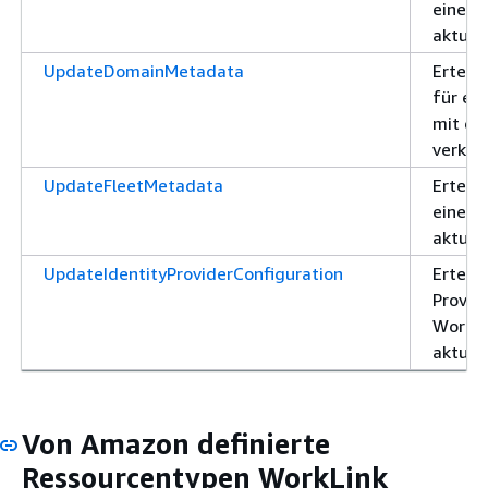
eine W
aktual
UpdateDomainMetadata
Erteilt
für ein
mit ei
verknü
UpdateFleetMetadata
Erteilt
einer 
aktual
UpdateIdentityProviderConfiguration
Erteilt
Provid
WorkLi
aktual
Von Amazon definierte
Ressourcentypen WorkLink