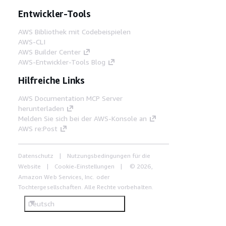
Entwickler-Tools
AWS Bibliothek mit Codebeispielen
AWS-CLI
AWS Builder Center
AWS-Entwickler-Tools Blog
Hilfreiche Links
AWS Documentation MCP Server
herunterladen
Melden Sie sich bei der AWS-Konsole an
AWS re:Post
Datenschutz
Nutzungsbedingungen für die
Website
Cookie-Einstellungen
© 2026,
Amazon Web Services, Inc. oder
Tochtergesellschaften. Alle Rechte vorbehalten.
Deutsch