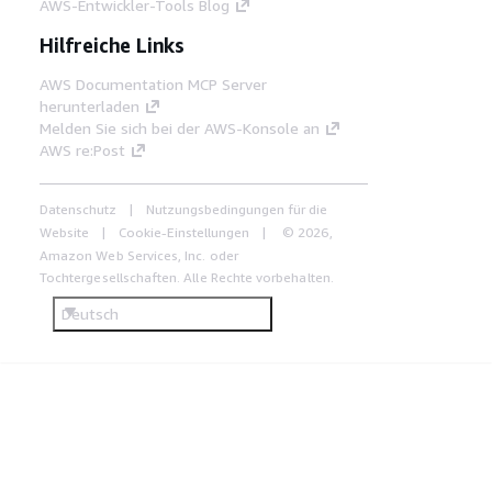
AWS-Entwickler-Tools Blog
Hilfreiche Links
AWS Documentation MCP Server
herunterladen
Melden Sie sich bei der AWS-Konsole an
AWS re:Post
Datenschutz
Nutzungsbedingungen für die
Website
Cookie-Einstellungen
© 2026,
Amazon Web Services, Inc. oder
Tochtergesellschaften. Alle Rechte vorbehalten.
Deutsch