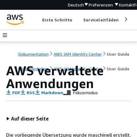
Deutsch
Präferenzen
Kontakt
F
Erste Schritte
Serviceleitfäden
Ent
Dokumentation
AWS IAM Identity Center
User Guide
AWS verwaltete
Dokumentation
AWS IAM Identity Center
User Guide
Anwendungen
PDF
RSS
Markdown
Fokusmodus
Auf dieser Seite
Die vorliegende Übersetzung wurde maschinell erstellt.