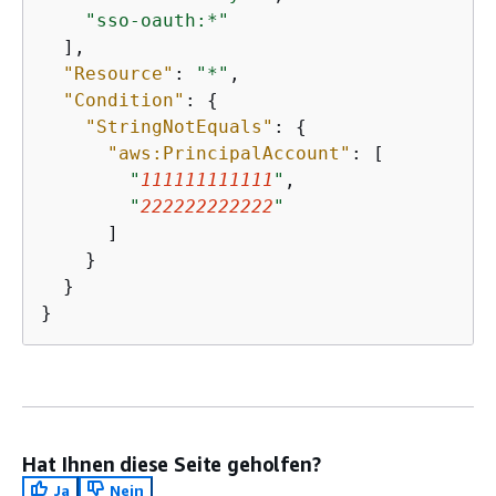
"sso-oauth:*"
  ],

"Resource"
: 
"*"
,

"Condition"
: 
{
"StringNotEquals"
: 
{
"aws:PrincipalAccount"
: [

"
111111111111
"
,

"
222222222222
"
      ]

    }

  }

}
Hat Ihnen diese Seite geholfen?
Ja
Nein