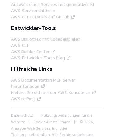
Auswahl eines Services mit generativer KI
AWS-Servicerichtlinien
AWS-CLI-Tutorials auf GitHub
Entwickler-Tools
AWS Bibliothek mit Codebeispielen
AWS-CLI
AWS Builder Center
AWS-Entwickler-Tools Blog
Hilfreiche Links
AWS Documentation MCP Server
herunterladen
Melden Sie sich bei der AWS-Konsole an
AWS re:Post
Datenschutz
Nutzungsbedingungen für die
Website
Cookie-Einstellungen
© 2026,
Amazon Web Services, Inc. oder
Tochtergesellschaften. Alle Rechte vorbehalten.