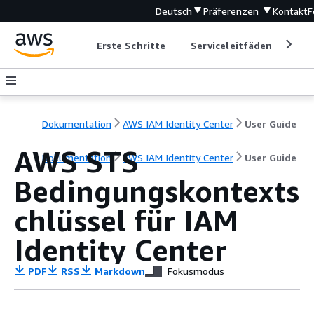
Deutsch
Präferenzen
Kontakt
F
Erste Schritte
Serviceleitfäden
Ent
Dokumentation
AWS IAM Identity Center
User Guide
AWS STS
Dokumentation
AWS IAM Identity Center
User Guide
Bedingungskontexts
chlüssel für IAM
Identity Center
PDF
RSS
Markdown
Fokusmodus