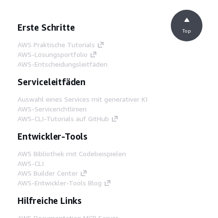
Erste Schritte
Top
AWS Praktische Tutorials
AWS-Lösungsportfolio
AWS-Entscheidungsleitfäden
Serviceleitfäden
Auswahl eines Services mit generativer KI
AWS-Servicerichtlinien
AWS-CLI-Tutorials auf GitHub
Entwickler-Tools
AWS Bibliothek mit Codebeispielen
AWS-CLI
AWS Builder Center
AWS-Entwickler-Tools Blog
Hilfreiche Links
AWS Documentation MCP Server