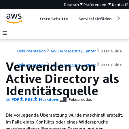
Deutsch
Präferenzen
Kontakt
F
Erste Schritte
Serviceleitfäden
Ent
Dokumentation
AWS IAM Identity Center
User Guide
Verwenden von
Dokumentation
AWS IAM Identity Center
User Guide
Active Directory als
Identitätsquelle
PDF
RSS
Markdown
Fokusmodus
Die vorliegende Übersetzung wurde maschinell erstellt.
Im Falle eines Konflikts oder eines Widerspruchs
zwischen dieser übersetzten Fassung und der