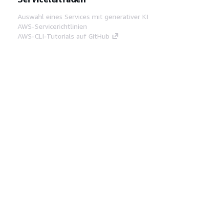
Auswahl eines Services mit generativer KI
AWS-Servicerichtlinien
AWS-CLI-Tutorials auf GitHub
Entwickler-Tools
AWS Bibliothek mit Codebeispielen
AWS-CLI
AWS Builder Center
AWS-Entwickler-Tools Blog
Hilfreiche Links
AWS Documentation MCP Server
herunterladen
Melden Sie sich bei der AWS-Konsole an
AWS re:Post
Datenschutz
Nutzungsbedingungen für die
Website
Cookie-Einstellungen
© 2026,
Amazon Web Services, Inc. oder