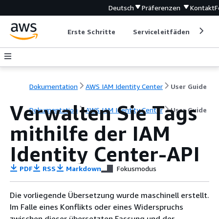
Deutsch
Präferenzen
Kontakt
F
Erste Schritte
Serviceleitfäden
Ent
Dokumentation
AWS IAM Identity Center
User Guide
Verwalten Sie Tags
Dokumentation
AWS IAM Identity Center
User Guide
mithilfe der IAM
Identity Center-API
PDF
RSS
Markdown
Fokusmodus
Die vorliegende Übersetzung wurde maschinell erstellt.
Im Falle eines Konflikts oder eines Widerspruchs
zwischen dieser übersetzten Fassung und der