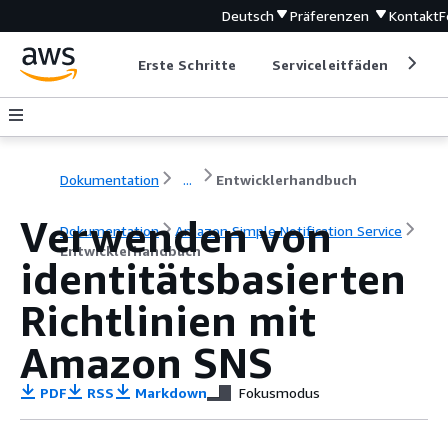
Deutsch
Präferenzen
Kontakt
F
Erste Schritte
Serviceleitfäden
Ent
Dokumentation
...
Entwicklerhandbuch
Verwenden von
Dokumentation
Amazon Simple Notification Service
Entwicklerhandbuch
identitätsbasierten
Richtlinien mit
Amazon SNS
PDF
RSS
Markdown
Fokusmodus