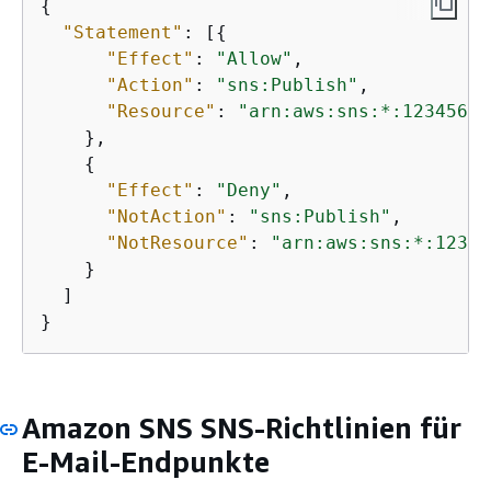
{
"Statement"
: [
{
"Effect"
: 
"Allow"
,

"Action"
: 
"sns:Publish"
,

"Resource"
: 
"arn:aws:sns:*:12345678
    },

{
"Effect"
: 
"Deny"
,

"NotAction"
: 
"sns:Publish"
,

"NotResource"
: 
"arn:aws:sns:*:12345
    }

  ]

}
Amazon SNS SNS-Richtlinien für
E-Mail-Endpunkte