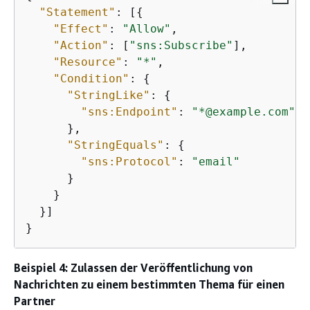
"Statement"
: [
{
"Effect"
: 
"Allow"
,

"Action"
: [
"sns:Subscribe"
],

"Resource"
: 
"*"
,

"Condition"
: 
{
"StringLike"
: 
{
"sns:Endpoint"
: 
"*@example.com"
      },

"StringEquals"
: 
{
"sns:Protocol"
: 
"email"
      }

    }

  }]

}
Beispiel 4: Zulassen der Veröffentlichung von
Nachrichten zu einem bestimmten Thema für einen
Partner