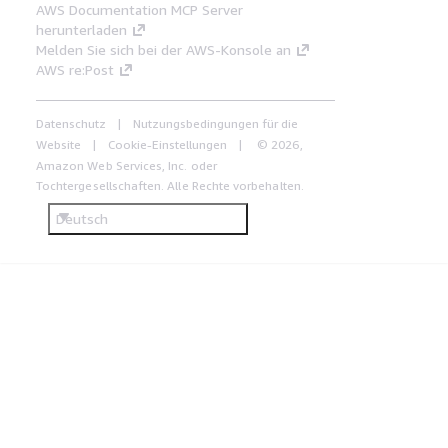
AWS Documentation MCP Server
herunterladen
Melden Sie sich bei der AWS-Konsole an
AWS re:Post
Datenschutz
Nutzungsbedingungen für die
Website
Cookie-Einstellungen
© 2026,
Amazon Web Services, Inc. oder
Tochtergesellschaften. Alle Rechte vorbehalten.
Deutsch