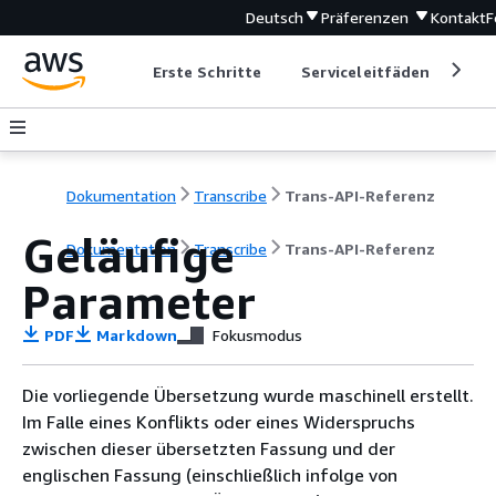
Deutsch
Präferenzen
Kontakt
F
Erste Schritte
Serviceleitfäden
Ent
Dokumentation
Transcribe
Trans-API-Referenz
Geläufige
Dokumentation
Transcribe
Trans-API-Referenz
Parameter
PDF
Markdown
Fokusmodus
Die vorliegende Übersetzung wurde maschinell erstellt.
Im Falle eines Konflikts oder eines Widerspruchs
zwischen dieser übersetzten Fassung und der
englischen Fassung (einschließlich infolge von