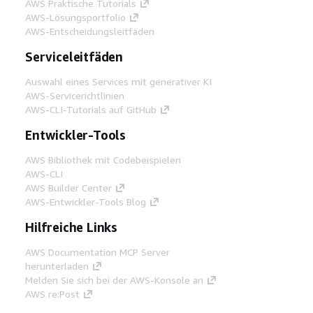
AWS Praktische Tutorials
AWS-Lösungsportfolio
AWS-Entscheidungsleitfäden
Serviceleitfäden
Auswahl eines Services mit generativer KI
AWS-Servicerichtlinien
AWS-CLI-Tutorials auf GitHub
Entwickler-Tools
AWS Bibliothek mit Codebeispielen
AWS-CLI
AWS Builder Center
AWS-Entwickler-Tools Blog
Hilfreiche Links
AWS Documentation MCP Server
herunterladen
Melden Sie sich bei der AWS-Konsole an
AWS re:Post