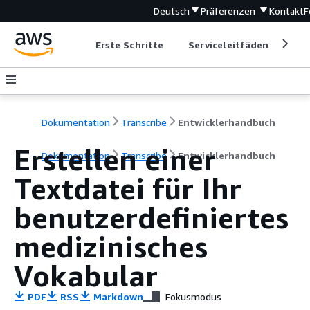
Deutsch
Präferenzen
Kontakt
F
Erste Schritte
Serviceleitfäden
Ent
Dokumentation
Transcribe
Entwicklerhandbuch
Erstellen einer
Dokumentation
Transcribe
Entwicklerhandbuch
Textdatei für Ihr
benutzerdefiniertes
medizinisches
Vokabular
PDF
RSS
Markdown
Fokusmodus