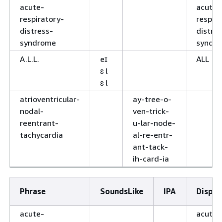
acute-
acute
respiratory-
respir
distress-
distre
syndrome
syndr
A.L.L.
eɪ
ALL
ɛ l
ɛ l
atrioventricular-
ay-tree-o-
nodal-
ven-trick-
reentrant-
u-lar-node-
tachycardia
al-re-entr-
ant-tack-
ih-card-ia
Phrase
SoundsLike
IPA
Displa
acute-
acute