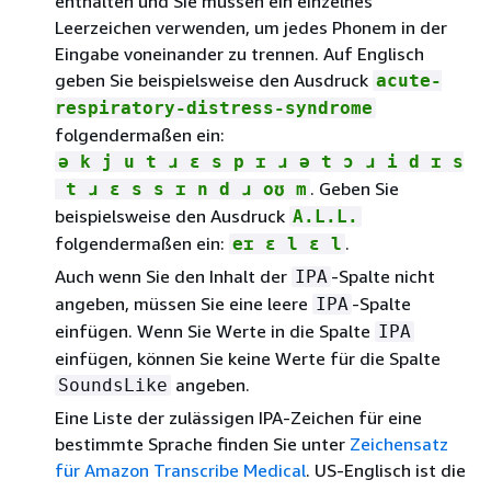
enthalten und Sie müssen ein einzelnes
Leerzeichen verwenden, um jedes Phonem in der
Eingabe voneinander zu trennen. Auf Englisch
geben Sie beispielsweise den Ausdruck
acute-
respiratory-distress-syndrome
folgendermaßen ein:
ə k j u t ɹ ɛ s p ɪ ɹ ə t ɔ ɹ i d ɪ s
. Geben Sie
t ɹ ɛ s s ɪ n d ɹ oʊ m
beispielsweise den Ausdruck
A.L.L.
folgendermaßen ein:
.
eɪ ɛ l ɛ l
Auch wenn Sie den Inhalt der
-Spalte nicht
IPA
angeben, müssen Sie eine leere
-Spalte
IPA
einfügen. Wenn Sie Werte in die Spalte
IPA
einfügen, können Sie keine Werte für die Spalte
angeben.
SoundsLike
Eine Liste der zulässigen IPA-Zeichen für eine
bestimmte Sprache finden Sie unter
Zeichensatz
für Amazon Transcribe Medical
. US-Englisch ist die