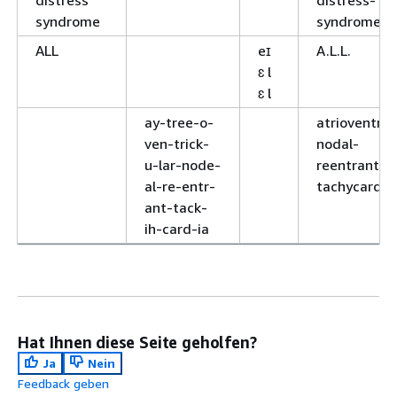
distress
distress-
syndrome
syndrome
ALL
eɪ
A.L.L.
ɛ l
ɛ l
ay-tree-o-
atrioventric
ven-trick-
nodal-
u-lar-node-
reentrant-
al-re-entr-
tachycardia
ant-tack-
ih-card-ia
Hat Ihnen diese Seite geholfen?
Ja
Nein
Feedback geben