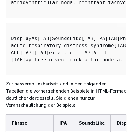
atrioventricular-nodal-reentrant-tachycar
DisplayAs[TAB]SoundsLike[TAB]IPA[TAB]Phras
acute respiratory distress syndrome[TAB][
ALL[TAB][TAB]eɪ ɛ l ɛ l[TAB]A.L.L.

[TAB]ay-tree-o-ven-trick-u-lar-node-al-re
Zur besseren Lesbarkeit sind in den folgenden
Tabellen die vorhergehenden Beispiele in HTML-Format
deutlicher dargestellt. Sie dienen nur zur
Veranschaulichung der Beispiele.
Phrase
IPA
SoundsLike
Displa