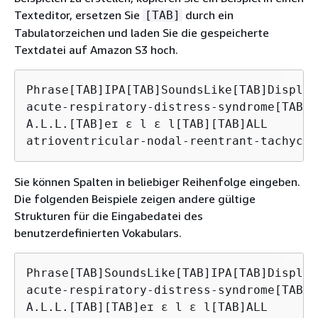
Texteditor, ersetzen Sie
durch ein
[TAB]
Tabulatorzeichen und laden Sie die gespeicherte
Textdatei auf Amazon S3 hoch.
Phrase[TAB]IPA[TAB]SoundsLike[TAB]DisplayA
acute-respiratory-distress-syndrome[TAB][
A.L.L.[TAB]eɪ ɛ l ɛ l[TAB][TAB]ALL

Sie können Spalten in beliebiger Reihenfolge eingeben.
Die folgenden Beispiele zeigen andere gültige
Strukturen für die Eingabedatei des
benutzerdefinierten Vokabulars.
Phrase[TAB]SoundsLike[TAB]IPA[TAB]DisplayA
acute-respiratory-distress-syndrome[TAB][
A.L.L.[TAB][TAB]eɪ ɛ l ɛ l[TAB]ALL
