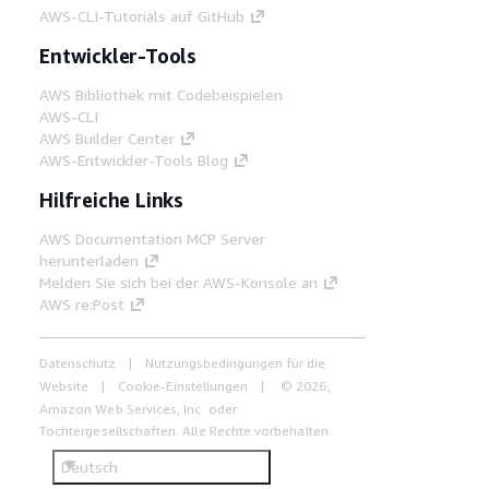
AWS-CLI-Tutorials auf GitHub
Entwickler-Tools
AWS Bibliothek mit Codebeispielen
AWS-CLI
AWS Builder Center
AWS-Entwickler-Tools Blog
Hilfreiche Links
AWS Documentation MCP Server
herunterladen
Melden Sie sich bei der AWS-Konsole an
AWS re:Post
Datenschutz
Nutzungsbedingungen für die
Website
Cookie-Einstellungen
© 2026,
Amazon Web Services, Inc. oder
Tochtergesellschaften. Alle Rechte vorbehalten.
Deutsch