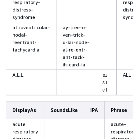
respiratory-
respir
distress-
distre
syndrome
syndr
atrioventricular-
ay-tree-o-
nodal-
ven-trick-
reentrant-
u-lar-node-
tachycardia
al-re-entr-
ant-tack-
ih-card-ia
A.L.L.
eɪ
ALL
ɛ l
ɛ l
DisplayAs
SoundsLike
IPA
Phrase
acute
acute-
respiratory
respiratory-