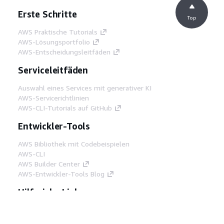
Erste Schritte
Top
AWS Praktische Tutorials
AWS-Lösungsportfolio
AWS-Entscheidungsleitfäden
Serviceleitfäden
Auswahl eines Services mit generativer KI
AWS-Servicerichtlinien
AWS-CLI-Tutorials auf GitHub
Entwickler-Tools
AWS Bibliothek mit Codebeispielen
AWS-CLI
AWS Builder Center
AWS-Entwickler-Tools Blog
Hilfreiche Links
AWS Documentation MCP Server
herunterladen