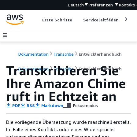
Deutsch
Präferenzen
Kontakt
F
Erste Schritte
Serviceleitfäden
Ent
Dokumentation
Transcribe
Entwicklerhandbuch
Transkribieren Sie
Dokumentation
Transcribe
Entwicklerhandbuch
Ihre Amazon Chime
ruft in Echtzeit an
PDF
RSS
Markdown
Fokusmodus
Die vorliegende Übersetzung wurde maschinell erstellt.
Im Falle eines Konflikts oder eines Widerspruchs
zwischen dieser übersetzten Fassung und der