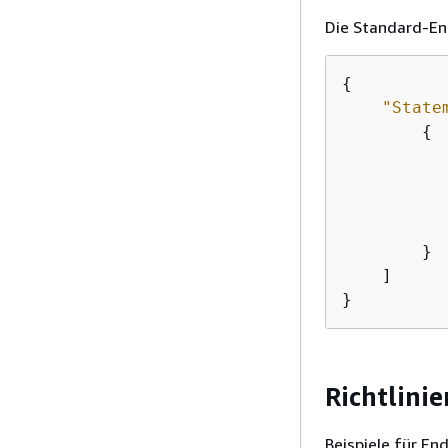
Die Standard-End
{
"State
{
        }

    ]

}
Richtlini
Beispiele für En