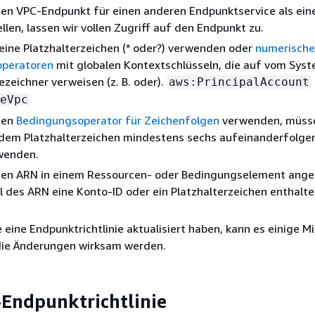
nen VPC-Endpunkt für einen anderen Endpunktservice als ei
ellen, lassen wir vollen Zugriff auf den Endpunkt zu.
eine Platzhalterzeichen (* oder?) verwenden oder
numerische
peratoren
mit globalen Kontextschlüsseln, die auf vom Sys
ezeichner verweisen (z. B. oder).
aws:PrincipalAccount
eVpc
nen
Bedingungsoperator für Zeichenfolgen
verwenden, müsse
edem Platzhalterzeichen mindestens sechs aufeinanderfolge
wenden.
nen ARN in einem Ressourcen- oder Bedingungselement ange
l des ARN eine Konto-ID oder ein Platzhalterzeichen enthalte
.
eine Endpunktrichtlinie aktualisiert haben, kann es einige M
 die Änderungen wirksam werden.
Endpunktrichtlinie