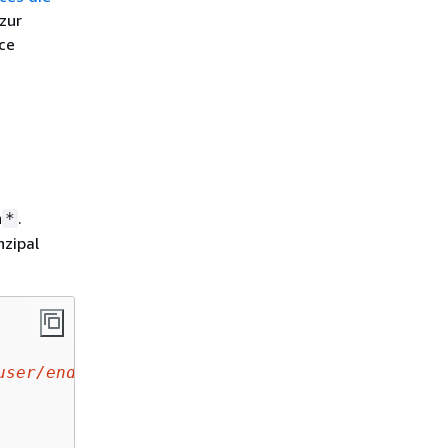
 zur
ce
n
.
*
nzipal
user/endpointuser
"