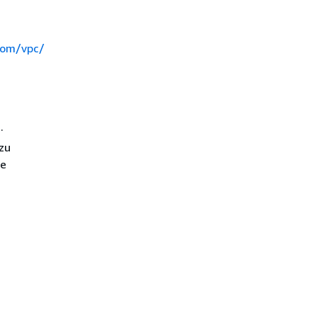
com/vpc/
.
 zu
ne