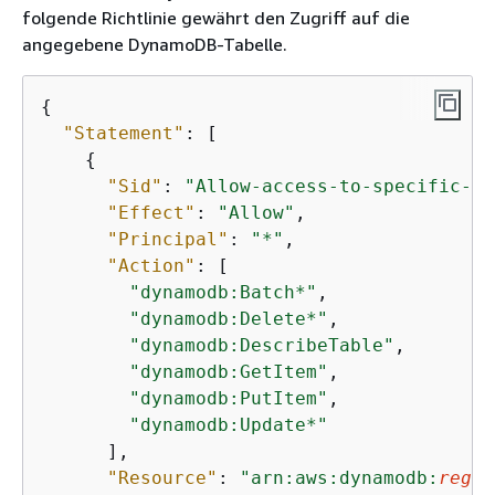
folgende Richtlinie gewährt den Zugriff auf die
angegebene DynamoDB-Tabelle.
{
"Statement"
: [

{
"Sid"
: 
"Allow-access-to-specific-ta
"Effect"
: 
"Allow"
,

"Principal"
: 
"*"
,

"Action"
: [

"dynamodb:Batch*"
,

"dynamodb:Delete*"
,

"dynamodb:DescribeTable"
,

"dynamodb:GetItem"
,

"dynamodb:PutItem"
,

"dynamodb:Update*"
      ],

"Resource"
: 
"arn:aws:dynamodb:
regio