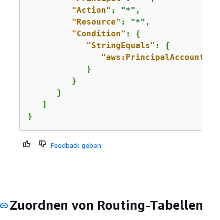
"Action"
: 
"*"
,

"Resource"
: 
"*"
,

"Condition"
: 
{
"StringEquals"
: 
{
"aws:PrincipalAccount"
: 
            }

         }

      }

   ]        

}
Feedback geben
Zuordnen von Routing-Tabellen