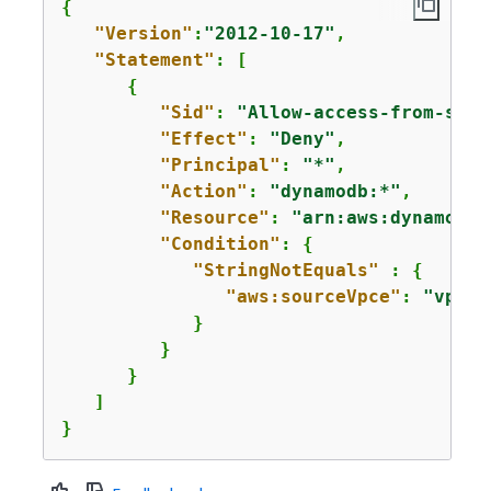
{
"Version"
:
"2012-10-17"
,

"Statement"
: [

{
"Sid"
: 
"Allow-access-from-spec
"Effect"
: 
"Deny"
,

"Principal"
: 
"*"
,

"Action"
: 
"dynamodb:*"
,

"Resource"
: 
"arn:aws:dynamodb:
"Condition"
: 
{
"StringNotEquals"
 : 
{
"aws:sourceVpce"
: 
"vpce-
            } 

         }

      }

   ]

}