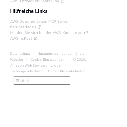
AWS-Entwickler-Tools Blog
Hilfreiche Links
AWS Documentation MCP Server
herunterladen
Melden Sie sich bei der AWS-Konsole an
AWS re:Post
Datenschutz
Nutzungsbedingungen für die
Website
Cookie-Einstellungen
© 2026,
Amazon Web Services, Inc. oder
Tochtergesellschaften. Alle Rechte vorbehalten.
Deutsch