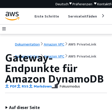
Deutsch
Präferenzen
Kontakt
F
Erste Schritte
Serviceleitfäden
Ent
Dokumentation
Amazon VPC
AWS PrivateLink
Gateway-
Dokumentation
Amazon VPC
AWS PrivateLink
Endpunkte für
Amazon DynamoDB
PDF
RSS
Markdown
Fokusmodus
Auf dieser Seite