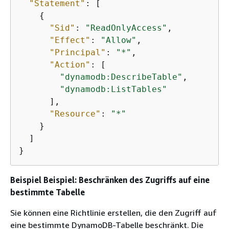
"Statement"
: [

{
"Sid"
: 
"ReadOnlyAccess"
,

"Effect"
: 
"Allow"
,

"Principal"
: 
"*"
,

"Action"
: [

"dynamodb:DescribeTable"
,

"dynamodb:ListTables"
      ],

"Resource"
: 
"*"
    }

  ]

}		
Beispiel Beispiel: Beschränken des Zugriffs auf eine
bestimmte Tabelle
Sie können eine Richtlinie erstellen, die den Zugriff auf
eine bestimmte DynamoDB-Tabelle beschränkt. Die