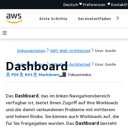
Deutsch
Präferenzen
Kontakt
F
Erste Schritte
Serviceleitfäden
Ent
Dokumentation
AWS Well-Architected
User Guide
Dashboard
Dokumentation
AWS Well-Architected
User Guide
PDF
RSS
Markdown
Fokusmodus
Das
Dashboard
, das im linken Navigationsbereich
verfügbar ist, bietet Ihnen Zugriff auf Ihre Workloads
und die damit verbundenen Probleme mit mittlerem
und hohem Risiko. Sie können auch Workloads auf, die
für Sie freigegeben wurden. Das
Dashboard
besteht